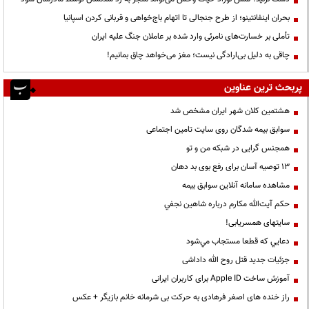
بحران اینفانتینو؛ از طرح جنجالی تا اتهام باج‌خواهی و قربانی کردن اسپانیا
تأملی بر خسارت‌های نامرئی وارد شده بر عاملان جنگ علیه ایران
چاقی به دلیل بی‌ارادگی نیست؛ مغز می‌خواهد چاق بمانیم!
پربحث ترین عناوین
هشتمین کلان شهر ایران مشخص شد
سوابق بیمه شدگان روی سایت تامین اجتماعی
همجنس گرایی در شبکه من و تو
13 توصیه آسان برای رفع بوی بد دهان
مشاهده سامانه آنلاين سوابق بیمه
حكم آيت‌الله مكارم درباره شاهين نجفي
سایتهای همسریابی!
دعايي كه قطعا مستجاب مي‌شود
جزئیات جدید قتل روح الله داداشی
آموزش ساخت Apple ID برای کاربران ایرانی
راز خنده های اصغر فرهادی به حرکت بی شرمانه خانم بازیگر + عکس