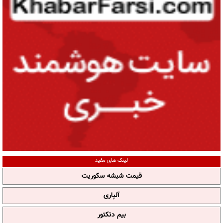
لینک های مفید
قیمت شیشه سکوریت
آلپاری
بیم دتکتور