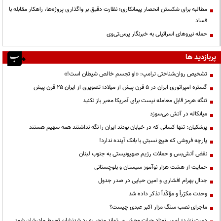
مطالبه برای شکستن انحصار پیمانکاری؛ نظارت دقیق بر واگذاری پروژه‌ها، راهکار مقابله با
فساد
حمله نیروهای اسرائیلی به خبرنگار پرس‌تی‌وی
پربازدید ها
تشخیص روان‌شناختی ترامپ: «او تجسم خالص شیطان است!»
گستره امپراتوری ایران در ۵ قرن پیش از میلاد؛ تصویری از ایران ۲۵ قرن پیش
تنگه هرمز قابل معامله نیست برای آمریکا معبر باز نکنید
میانکاله در آتش می‌سوزد
پزشکیان: تنها کسانی که در خیابان بودند ایران را نگه نداشتند همه سهیم هستند
پارچه فروشی که هیچ نسبتی با بانک آینده ندارد!
نقض آتش‌بس و حملات رژیم صهیونیستی به جنوب لبنان
حمایت از هشت هزار نوآموز سیستان و بلوچستانی
جدال بهرام افشاری و امین حیایی در صدر جدول
وحدت مکرّراً و مؤکّداً تذکر داده شد
ماجرای نصب سنگ مزار اکبر عبدی چیست؟
دست نزنید؛ لمس نوزاد حیات وحش می‌تواند منجر به رد شدنشان توسط مادرشان شود