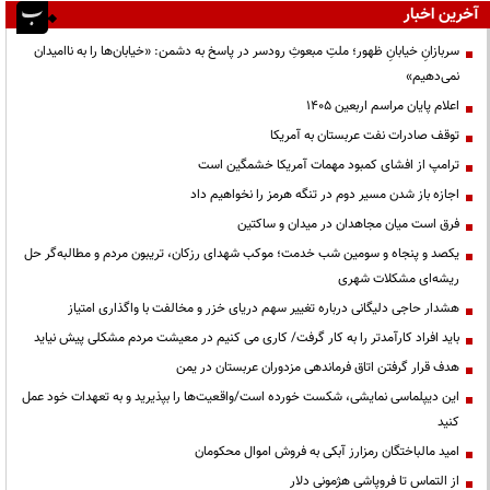
آخرین اخبار
سربازانِ خیابانِ ظهور؛ ملتِ مبعوثِ رودسر در پاسخ به دشمن: «خیابان‌ها را به ناامیدان
نمی‌دهیم»
اعلام پایان مراسم اربعین ۱۴۰۵
توقف صادرات نفت عربستان به آمریکا
ترامپ از افشای کمبود مهمات آمریکا خشمگین است
اجازه باز شدن مسیر دوم در تنگه هرمز را نخواهیم داد
فرق است میان مجاهدان در میدان و ساکتین
یکصد و پنجاه و سومین شب خدمت؛ موکب شهدای رزکان، تریبون مردم و مطالبه‌گر حل
ریشه‌ای مشکلات شهری
هشدار حاجی دلیگانی درباره تغییر سهم دریای خزر و مخالفت با واگذاری امتیاز
باید افراد کارآمدتر را به کار گرفت/ کاری می کنیم در معیشت مردم مشکلی پیش نیاید
هدف قرار گرفتن اتاق‌ فرماندهی مزدوران عربستان در یمن
این دیپلماسی نمایشی، شکست خورده است/واقعیت‌ها را بپذیرید و به تعهدات خود عمل
کنید
امید مالباختگان رمزارز آبکی به فروش اموال محکومان
از التماس تا فروپاشی هژمونی دلار