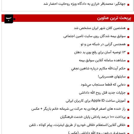
جهانگیر: محمدباقر خرازی به دادگاه ویژه روحانیت احضار شد
پربحث ترین عناوین
هشتمین کلان شهر ایران مشخص شد
سوابق بیمه شدگان روی سایت تامین اجتماعی
همجنس گرایی در شبکه من و تو
13 توصیه آسان برای رفع بوی بد دهان
مشاهده سامانه آنلاين سوابق بیمه
حكم آيت‌الله مكارم درباره شاهين نجفي
سایتهای همسریابی!
دعايي كه قطعا مستجاب مي‌شود
جزئیات جدید قتل روح الله داداشی
آموزش ساخت Apple ID برای کاربران ایرانی
راز خنده های اصغر فرهادی به حرکت بی شرمانه خانم بازیگر + عکس
پرداخت ۱۰۰ درصد پاداش پایان خدمت فرهنگیان
خلافی آنلاین/استعلام خلافی خودرو از طریق اینترنت، پیام کوتاه ، تلفن
جسدغرق درخون روح الله داداشی (عکس)