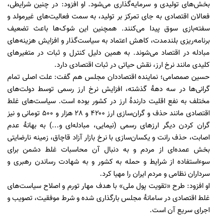
بخش‌های تولیدی و سرمایه‌گذاری می‌شود. او افزود: در چنین شرایطی،
فعالان اقتصادی به جای تمرکز بر تولید، به سمت فعالیت‌های غیرمولد و
سفته‌بازی سوق پیدا می‌کنند. همچنین این شوک‌ها باعث تضعیف
برنامه‌ریزی بلندمدت، کاهش اعتماد به سیاست‌گذار و افزایش هزینه‌های
مبادله در اقتصاد می‌شوند. به همین دلیل کنترل و ثبات در متغیر‌های
کلیدی مانند نرخ ارز، نقش حیاتی در ثبات اقتصادی دارد.
حسین صمصامی؛ نماینده اقتصاددان مجلس هم گفت: علت اصلی تمام
گرانی‌ها در سه دهۀ گذشته، افزایش نرخ ارز رسمی توسط دولت‌های
مختلف به نفع اقلیت دارندۀ ارز در کشور بوده است. سیاست‌های غلط
اقتصادی مانند حذف و گران‌سازی ارز ۴۲۰۰ و 28 هزار و 500 تومانی و نیز
گران کردن دیگر ارزهای رسمی (نیمایی، مبادله‌ای و...) به بهانۀ عدم
اصابت، حذف رانت و یکسان‌سازی با نرخ بازار آزاد قاچاق، زمینه نارضایتی
بخش عمده‌ای از مردم و به دنبال آن محاسبات غلط دشمن برای
سوءاستفاده از شرایط و حمله به کشور و به شهادت رساندن رهبری و
سرداران نظامی و مردم ایران را مهیا کرد.
او افزود: طرح «تقویت پول ملی» با هدف مهار تورم و اصلاح سیاست‌های
غلط اقتصادی در سامانۀ مجلس بارگذاری شده و شرط موفقیت، تصویب و
اجرای سریع آن است.