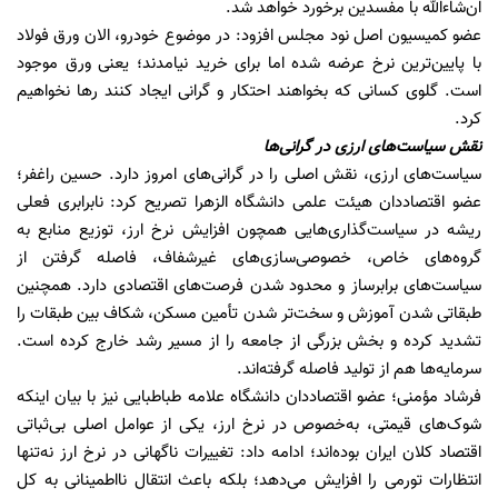
ان‌شاءالله با مفسدین برخورد خواهد شد.
عضو کمیسیون اصل نود مجلس افزود: در موضوع خودرو، الان ورق فولاد
با پایین‌ترین نرخ عرضه شده اما برای خرید نیامدند؛ یعنی ورق موجود
است. گلوی کسانی که بخواهند احتکار و گرانی ایجاد کنند رها نخواهیم
کرد.
نقش سیاست‌های ارزی در گرانی‌ها
سیاست‌های ارزی، نقش اصلی را در گرانی‌های امروز دارد. حسین راغفر؛
عضو اقتصاددان هیئت علمی دانشگاه الزهرا تصریح کرد: نابرابری فعلی
ریشه در سیاست‌گذاری‌هایی همچون افزایش نرخ ارز، توزیع منابع به
گروه‌های خاص، خصوصی‌سازی‌های غیرشفاف، فاصله گرفتن از
سیاست‌های برابرساز و محدود شدن فرصت‌های اقتصادی دارد. همچنین
طبقاتی شدن آموزش و سخت‌تر شدن تأمین مسکن، شکاف بین طبقات را
تشدید کرده و بخش بزرگی از جامعه را از مسیر رشد خارج کرده است.
سرمایه‌ها هم از تولید فاصله گرفته‌اند.
فرشاد مؤمنی؛ عضو اقتصاددان دانشگاه علامه طباطبایی نیز با بیان اینکه
شوک‌های قیمتی، به‌خصوص در نرخ ارز، یکی از عوامل اصلی بی‌ثباتی
اقتصاد کلان ایران بوده‌اند؛ ادامه داد: تغییرات ناگهانی در نرخ ارز نه‌تنها
انتظارات تورمی را افزایش می‌دهد؛ بلکه باعث انتقال نااطمینانی به کل