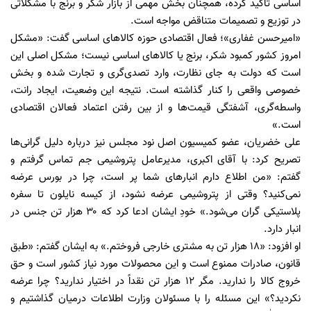
اساسی تاکید کرده، همچنان بخش مهمی از بازار شکر و برنج با مشکلاتی
در توزیع و تصمیمات متناقض مواجه است.
«امیرحسن غفاری»؛ فعال اقتصادی حوزه کالاهای اساسی گفت: «مشکل
امروز کشور کمبود شکر، برنج یا کالاهای اساسی نیست؛ مشکل اصلی این
است که دولت به جای نظارت، وارد تصدی‌گری و تجارت شده و بخش
خصوصی واقعی را کنار گذاشته است. نتیجه این وضعیت، ایجاد رانت،
واسطه‌گری، آشفتگی قیمت‌ها و از بین رفتن اعتماد فعالان اقتصادی
است.»
علی خضریان، عضو کمیسیون اصل نود مجلس نیز درباره دلیل گرانی‌ها
تصریح کرد: با آقای اکبری، مدیرعامل پتروشیمی جم تماس گرفتم و
گفتم: «من اطلاع دارم انبارهای شما پر است، چرا در بورس عرضه
نمی‌کنید؟ وقتی از پتروشیمی عرضه نشود، از کیسه نایلون تا سفره
پلاستیکی گران می‌شود.» خودِ ایشان ادعا کرد که ۳۰ هزار تن جنس در
انبار دارد.
او افزود: «۱۸ هزار تن به مشتری خارجی فروختم.» به ایشان گفتم: «طبق
قانون، صادرات ممنوع است و این محصولات مورد نیاز کشور است و حق
خروج کالا را ندارید. مگر ۱۲ هزار تن نقداً در اختیار ندارید؟ چرا عرضه
نکردید؟» این مسئله را با مسئولان وزارت اطلاعات درمیان گذاشتيم و