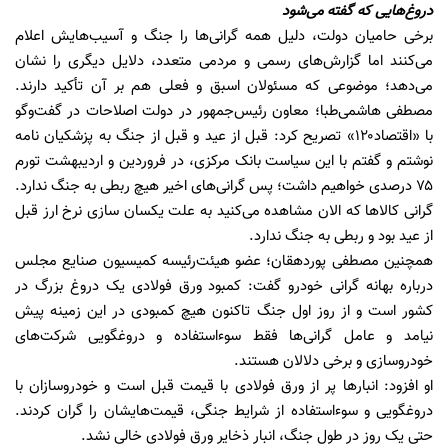
دروغ‌هایی که گفته می‌شود
برخی حامیان دولت، دلیل همه گرانی‌ها را جنگ و آسیب‌هایش اعلام
می‌کنند اما گزارش‌های رسمی و مردمی متعدد، دلایل دیگری را نشان
می‌دهد؛ موضوعی که مسئولان اسبق و فعلی هم بر آن تأکید دارند.
مصطفی ‌هاشمی‌طبا؛ معاون رئیس‌جمهور در دولت اصلاحات در گفت‌وگو
با «اقتصاد۱۲۰» تصریح کرد: قبل از عید و قبل از جنگ به پزشکیان نامه
نوشتم و گفتم با این سیاست بانک مرکزی، در فروردین و اردیبهشت تورم
۷۵ درصدی خواهیم داشت؛ پس گرانی‌های اخیر هیچ ربطی به جنگ ندارد.
گرانی‌ کالاها که الان مشاهده می‌کنید به علت یکسان سازی نرخ ارز قبل
از عید بود و ربطی به جنگ ندارد.
همچنین مصطفی پوردهقان؛ عضو هیئت‌رئیسه کمیسیون صنایع مجلس
درباره بهانه گرانی خودرو گفت: کمبود ورق فولادی یک دروغ بزرگ در
کشور است و از روز اول جنگ تاکنون هیچ کمبودی در این زمینه پیش
نیامد و عامل گرانی‌ها فقط سوءاستفاده و دروغگویی شرکت‌های
خودروسازی و برخی دلالان هستند.
او افزود: انبارها پر از ورق فولادی با قیمت قبل است و خودروسازان با
دروغگویی و سوءاستفاده از شرایط جنگی، قیمت‌هایشان را گران کردند.
حتی یک روز در طول جنگ، انبار ذخایر ورق فولادی خالی نشد.