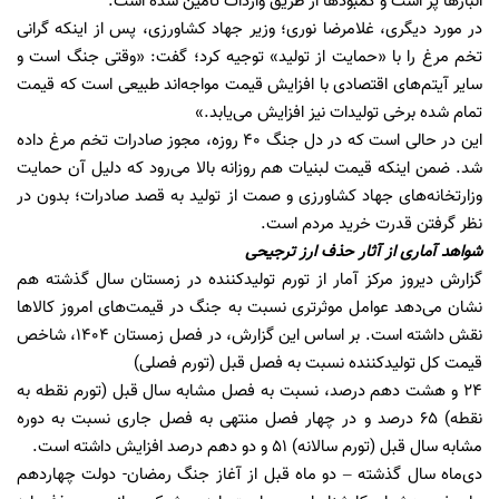
انبارها پر است و کمبودها از طریق واردات تامین شده است.
در مورد دیگری، غلامرضا نوری؛ وزیر جهاد کشاورزی، پس از اینکه گرانی
تخم مرغ را با «حمایت از تولید» توجیه کرد؛ گفت: «وقتی جنگ است و
سایر آیتم‌های اقتصادی با افزایش قیمت مواجه‌اند طبیعی است که قیمت
تمام شده برخی تولیدات نیز افزایش می‌یابد.»
این در حالی است که در دل جنگ 40 روزه، مجوز صادرات تخم مرغ داده
شد. ضمن اینکه قیمت لبنیات هم روزانه بالا می‌رود که دلیل آن حمایت
وزارتخانه‌های جهاد کشاورزی و صمت از تولید به قصد صادرات؛ بدون در
نظر گرفتن قدرت خرید مردم است.
شواهد آماری از آثار حذف ارز ترجیحی
گزارش دیروز مرکز آمار از تورم تولیدکننده در زمستان سال گذشته هم
نشان می‌دهد عوامل موثرتری نسبت به جنگ در قیمت‌های امروز کالاها
نقش داشته است. بر اساس این گزارش، در فصل زمستان ۱۴۰۴، شاخص
قیمت کل تولیدکننده نسبت به فصل قبل (تورم فصلی)
۲۴ و هشت دهم درصد، نسبت به فصل مشابه سال قبل (تورم نقطه به
نقطه) ۶۵ درصد و در چهار فصل منتهی به فصل جاری نسبت به دوره
مشابه سال قبل (تورم سالانه) ۵۱ و دو دهم درصد افزایش داشته است.
دی‌ماه سال گذشته – دو ماه قبل از آغاز جنگ رمضان- دولت چهاردهم