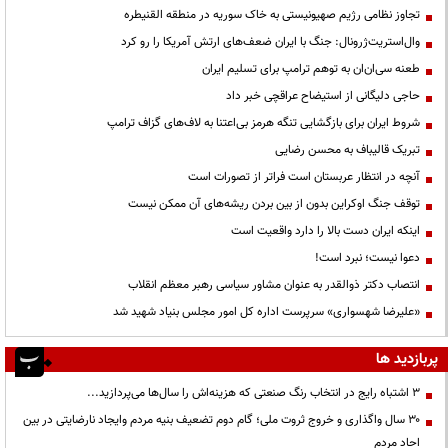
تجاوز نظامی رژیم صهیونیستی به خاک سوریه در منطقه القنیطره
وال‌استریت‌ژرونال: جنگ با ایران ضعف‌های ارتش آمریکا را رو کرد
طعنه سی‌ان‌ان به توهم ترامپ برای تسلیم ایران
حاجی دلیگانی از استیضاح عراقچی خبر داد
شروط ایران برای بازگشایی تنگه هرمز بی‌اعتنا به لاف‌های گزاف ترامپ
تبریک قالیباف به محسن رضایی
آنچه در انتظار عربستان است فراتر از تصورات است
توقف جنگ اوکراین بدون از بین بردن ریشه‌های آن ممکن نیست
اینکه ایران دست بالا را دارد واقعیت است
دعوا نیست؛ نبرد است!
انتصاب دکتر ذوالقدر به عنوان مشاور سیاسی رهبر معظم انقلاب
«علیرضا شهسواری» سرپرست اداره کل امور مجلس بنیاد شهید شد
پربازدید ها
3 اشتباه رایج در انتخاب رنگ صنعتی که هزینه‌اش را سال‌ها می‌پردازید...
۳۰ سال واگذاری و خروج ثروت ملی؛ گام دوم تضعیف بنیه مردم وایجاد نارضایتی در بین
احاد مردم