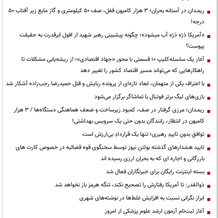
ریمـدان در آستانه بحران؛ ۳ هزار کامیون قفل، صف ۵۰ کیلومتری و گاز مایع زیر آفتاب ۵۰
درجه!
«آمریکا ذرّه ذرّه آب میشود»؛ چگونه پیشبینی رهبر شهید از افول ابرقدرت به حقیقت
پیوست؟
آغاز یک سلسله‌کلیپ ۱۰ قسمتی با محور «جهاد اقتصادی»؛ از ریشه‌یابی مشکلات تا
راهکارهایی که می‌تواند مسیر اقتصاد کشور را تغییر دهد
با اعتراف یکی از متهمان، ابعاد تازه‌ای از پرونده ربایش و قتل حمیدرضا رجب‌زاده آشکار شد
بازی‌های لیگ برتر فوتبال با تماشاگر برگزار می‌شود
ریمـدان؛ مرزی گرفتار در صف، کمبود زیرساخت و ضعف هماهنگی دستگاه‌ها / ۳ هزار
کامیون در انتظار، رانندگان بدون حتی یک سرویس بهداشتی!
توافقِ بدونِ تاییدِ رهبری؛ تنها یک قراردادِ بی‌ارزش است
تایید هشدارهای گذشته بولتن نیوز توسط سخنگوی قوه قضائیه در خصوص کارت های
بارزگانی و اجاره ای که به بحران ارزی رسیده اند
بسته اینترنت رایگان برای خبرنگاران فعال شد
ذوالقدر: تا آمریکا رفتارش را تصحیح نکند، تنگه هرمز باز نخواهد شد
ابراز نگرانی نسبت به افزایش غلط‌ها در نوشته‌های شهری
آغاز ثبت‌نام آزمون ارشد علوم پزشکی از امروز