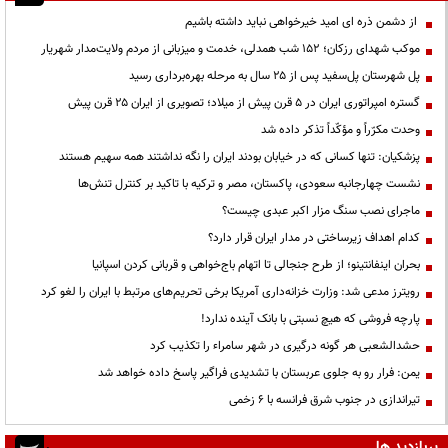
از دشمن ذره ای امید خیرخواهی نباید داشته باشیم
موکب شهدای رزکان؛ ۱۵۲ شب همدلی، خدمت و میزبانی از مردم ولایت‌مدار شهریار
پل شهرستان پل‌سفید پس از ۲۵ سال به مرحله بهره‌برداری رسید
گستره امپراتوری ایران در ۵ قرن پیش از میلاد؛ تصویری از ایران ۲۵ قرن پیش
وحدت مکرّراً و مؤکّداً تذکر داده شد
پزشکیان: تنها کسانی که در خیابان بودند ایران را نگه نداشتند همه سهیم هستند
نشست چهارجانبه سعودی، پاکستان، مصر و ترکیه با تاکید بر کنترل تنش‌ها
ماجرای نصب سنگ مزار اکبر عبدی چیست؟
کدام اهداف زیرساختی در مدار ایران قرار دارد؟
بحران اینفانتینو؛ از طرح جنجالی تا اتهام باج‌خواهی و قربانی کردن اسپانیا
رویترز مدعی شد: وزارت خزانه‌داری آمریکا برخی تحریم‌های مرتبط با ایران را لغو کرد
پارچه فروشی که هیچ نسبتی با بانک آینده ندارد!
حشدالشعبی هر گونه درگیری در شهر سامراء را تکذیب کرد
یمن: فرار رو به جلوی عربستان با تشدیدی فراگیر پاسخ داده خواهد شد
تیراندازی در جنوب شرق فرانسه با ۶ زخمی
پربازدید ها