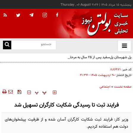
پنجشنبه ۱۵ مرداد ۱۴۰۵
|
Thursday , 06 August 2026
از
و
ته
پل شهرستان پل‌سفید پس از ۲۵ سال به مرحله بهره‌برداری رسید
ن
نو
کد خبر:
۸۸۶۹۷۱
تاریخ انتشار:
۲۰ ارديبهشت ۱۴۰۵ - ۲۱:۳۴
صفحه نخست
»
اجتماعی
‍‍‍ پ
پ
فرایند ثبت تا رسیدگی شکایت کارگران تسهیل شد
وزیر کار: فرایند ثبت شکایت کارگران آسان شده و از ظرفیت پیشخوان‌های
دولت هم استفاده کردیم.