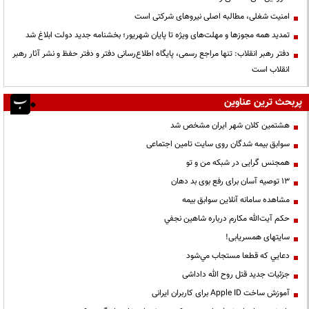
‌امنیت شغلی، مطالبه اصلی نیروهای شرکتی است
تمدید همه مجوزها و مهلت‌های ویژه تا پایان شهریور؛ بخشنامه جدید دولت ابلاغ شد
دفتر رهبر انقلاب: تنها مراجع رسمی، پایگاه اطلاع‌رسانی دفتر و دفتر حفظ و نشر آثار رهبر
انقلاب است
پربحث ترین عناوین
هشتمین کلان شهر ایران مشخص شد
سوابق بیمه شدگان روی سایت تامین اجتماعی
همجنس گرایی در شبکه من و تو
13 توصیه آسان برای رفع بوی بد دهان
مشاهده سامانه آنلاين سوابق بیمه
حكم آيت‌الله مكارم درباره شاهين نجفي
سایتهای همسریابی!
دعايي كه قطعا مستجاب مي‌شود
جزئیات جدید قتل روح الله داداشی
آموزش ساخت Apple ID برای کاربران ایرانی