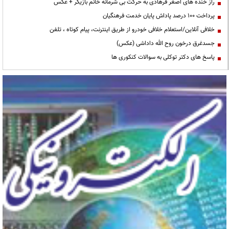
راز خنده های اصغر فرهادی به حرکت بی شرمانه خانم بازیگر + عکس
پرداخت ۱۰۰ درصد پاداش پایان خدمت فرهنگیان
خلافی آنلاین/استعلام خلافی خودرو از طریق اینترنت، پیام کوتاه ، تلفن
جسدغرق درخون روح الله داداشی (عکس)
پاسخ های دکتر توکلی به سوالات کنکوری ها