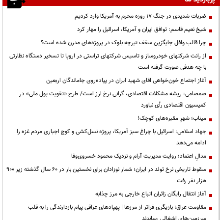
ضربات شدیدی در جنگ ۱۷ روزه محرم به آمریکا وارد کردیم
شیخ نعیم قاسم: توافق ایران و آمریکا، اسرائیل را مهار کرد
چرا قالب وافل جایگزین سقف تیرچه بلوک در پروژه‌های مدرن شده است؟
از رانت‌ شرکتهای خودروساز و تاسیس شرکتهای تراستی در اروپا تا تسخیر دستگاه نظارتی
با چه هدفی صورت گرفته است
آغاز اجتماع خون‌خواهی اقای شهید ایران در پیاده‌روی جاماندگان اربعین
صمصامی: ریشه مشکلات اقتصادی، گرانی نرخ ارز است/ طرح «تقویت پول ملی» در
کمیسیون اقتصادی رأی نیاورد
میناب؛ شهرِ مقبره‌های کوچک!
جهاد اسلامی: اسرائیل با چراغ سبز آمریکا، پروژه نسل‌کشی و کوچ اجباری مردم غزه را
ادامه می‌دهد
مدالِ اعتماد؛ روایت مدیریت آرام و نزدیک محمود خسروی‌وفا
سقوط تاریخی نرخ تولد در ایران؛ شمار نوزادان برای نخستین بار در ۶۰ سال گذشته زیر ۹۰۰
هزار نفر رفت
آغاز انتقال رایگان زائران اتباع خارجی به مرز چذابه
مقاومت عراق؛ بازیگری فراتر از مرزها | پهپادهای عراقی پیام بازدارندگی را به قلب
سرزمین‌های اشغالی رساندند