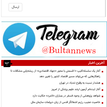
آخرین اخبار
آغاز یک سلسله‌کلیپ ۱۰ قسمتی با محور «جهاد اقتصادی»؛ از ریشه‌یابی مشکلات تا
راهکارهایی که می‌تواند مسیر اقتصاد کشور را تغییر دهد
هشدار نسبت به وقوع تندباد در تهران
آغاز ثبت‌نام آزمون ارشد علوم پزشکی از امروز
شواهد پژوهشی از وجود فسفر در بمباران «لامرد» حکایت دارد
خاصیت عجیب رژیم اشغالگر قدس از زبان دیپلمات سازمان ملل