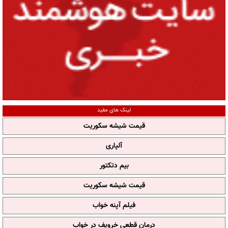
لینک های مفید
قیمت شیشه سکوریت
آلپاری
بیم دتکتور
قیمت شیشه سکوریت
فیلم آپنه خواب
درمان قطعی خروپف در خواب