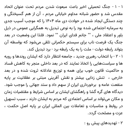
1 - 1 - جنگ تحمیلی اخیر باعث مبعوث شدن مردم تحت عنوان اتحاد
مقدس شد و حضور شبانه مداوم خیابانی مردم ، آن از هم گسیختگی و
چند دستگی ایجاد شده در حوادث دی ماه 1404 را که موجب آسیب جدی
به سرمایه اجتماعی شده بود را به نوعی تبدیل به همگرایی عمومی در ذیل
باور و اعتقاد ملی ، "" جانم فدای ایران "" نمود. فلذا این وضعیت در بعد
جنگ یک فرصت ناب برای سیستم حکمرانی تلقی می‌شود که بواسطه آن
بتواند رابطه دولت - ملت را به یک رابطه برد - برد تبدیل کند.
1 - 2 - با انتخاب رهبری جدید ، جامعه انتظار دارد که ایشان روندها و رویه
ها و سیاست‌هایی را اتخاذ نمایند که در بعد داخلی منجر به کاهش فساد
و حاکمیت قانون خوب برای همه و توزیع عادلانه ثروت شده و در بعد
خارجی ، تنش زدایی بیشتر و نقش آفرینی مبتنی بر عقلانیت بر پایه
منفعت عامه و برخورداری ایران از سهم داد و ستد جهانی را موجب شود.
دیدگاه های گره گشا و راهگشای ایشان بر اساس شرایط و مقتضیات زمان
و مکان می‌تواند بر اساس اعتمادی که مردم به ایشان دارند ، سبب تسهیل
در روابط و مناسبات و تعاملات بین المللی ایران بر پایه اصل حکمت ،
عزت و مصلحت گردد.
2 - تهدیدهای پیش رو :