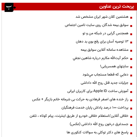
پربحث ترین عناوین
هشتمین کلان شهر ایران مشخص شد
سوابق بیمه شدگان روی سایت تامین اجتماعی
همجنس گرایی در شبکه من و تو
13 توصیه آسان برای رفع بوی بد دهان
مشاهده سامانه آنلاين سوابق بیمه
حكم آيت‌الله مكارم درباره شاهين نجفي
سایتهای همسریابی!
دعايي كه قطعا مستجاب مي‌شود
جزئیات جدید قتل روح الله داداشی
آموزش ساخت Apple ID برای کاربران ایرانی
راز خنده های اصغر فرهادی به حرکت بی شرمانه خانم بازیگر + عکس
پرداخت ۱۰۰ درصد پاداش پایان خدمت فرهنگیان
خلافی آنلاین/استعلام خلافی خودرو از طریق اینترنت، پیام کوتاه ، تلفن
جسدغرق درخون روح الله داداشی (عکس)
پاسخ های دکتر توکلی به سوالات کنکوری ها