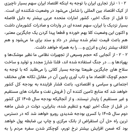
2 - 1 - تراز تجاری ایران با توجه به اینکه اقتصاد ایران سهم بسیار ناچیزی
از کیک اقتصاد بین المللی را شامل می‌شود در وضعیت شکننده ای است.
تا قبل از جنگ اخیر، کشور امارات متحده عربی بیشتر به دلیل فاصله
بسیار نزدیک با ایران، سهم عمده ای در واردات و صادرات کشورمان داشت
و اکنون این وضعیت کلا بهم خورده و قطعا پیدا کردن یک جایگزین معتبر،
هم باعث قیمت تمام شده بیشتر در داد و ستد برای ما می‌شود و هم
اتلاف بیشتر زمان و انرژی و... را به همراه خواهد داشت.
2 - 2 - از آنجایی که حجم وسیعی از تجهیزات نظامی ما نظیر موشک‌ها و
پهپادها و... در جنگ استفاده شده اند، فلذا شارژ مجدد و تولید و ساخت
سلاح های جایگزین طبیعتا بودجه بسیار کلانی را می‌طلبد که با توجه به
حجم کوچک اقتصاد ما و تاب آوری پایین آن در مقابل تکانه های مختلف
اجتماعی و سیاسی و اقتصادی، باعث فشار فزاینده به بودجه کل کشور
خواهد شد که منابع تامین کننده آن ( فروش نفت و مالیات های مستقیم
و غیر مستقیم ) پایدار نیستند. و از آنجائیکه بودجه سال 1405 کل کشور
در قبل از جنگ اخیر تهیه و تنظیم شده، بنابراین، دولت در شش ماهه
دوم سال 1405 با کسری بودجه شدیدی روبرو خواهد شد که در دسترس
ترین راه حل آن استقراض از بانک مرکزی و چاپ بی ضابطه پول خواهد
بود که ضمن افزایش بیشتر نرخ تورم، کوچکتر شدن سفره مردم را به