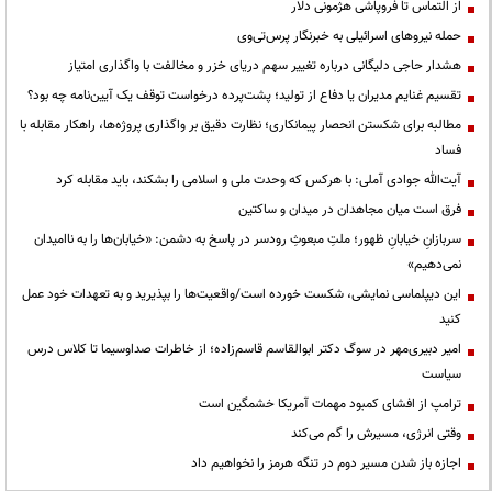
از التماس تا فروپاشی هژمونی دلار
حمله نیروهای اسرائیلی به خبرنگار پرس‌تی‌وی
هشدار حاجی دلیگانی درباره تغییر سهم دریای خزر و مخالفت با واگذاری امتیاز
تقسیم غنایم مدیران یا دفاع از تولید؛ پشت‌پرده درخواست توقف یک آیین‌نامه چه بود؟
مطالبه برای شکستن انحصار پیمانکاری؛ نظارت دقیق بر واگذاری پروژه‌ها، راهکار مقابله با
فساد
آیت‌الله جوادی آملی: با هرکس که وحدت ملی و اسلامی را بشکند، باید مقابله کرد
فرق است میان مجاهدان در میدان و ساکتین
سربازانِ خیابانِ ظهور؛ ملتِ مبعوثِ رودسر در پاسخ به دشمن: «خیابان‌ها را به ناامیدان
نمی‌دهیم»
این دیپلماسی نمایشی، شکست خورده است/واقعیت‌ها را بپذیرید و به تعهدات خود عمل
کنید
امیر دبیری‌مهر در سوگ دکتر ابوالقاسم قاسم‌زاده؛ از خاطرات صداوسیما تا کلاس درس
سیاست
ترامپ از افشای کمبود مهمات آمریکا خشمگین است
وقتی انرژی، مسیرش را گم می‌کند
اجازه باز شدن مسیر دوم در تنگه هرمز را نخواهیم داد