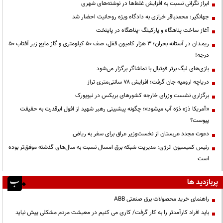
ابراز نگرانی نسبت به افزایش غلط‌ها در نوشته‌های شهری
جهانگیر: محمدباقر خرازی به دادگاه ویژه روحانیت احضار شد
آغاز ساخت پناهگاه و پارکینگ -پناهگاه در پایتخت
ریمـدان در آستانه بحران؛ ۳ هزار کامیون قفل، صف ۵۰ کیلومتری و گاز مایع زیر آفتاب ۵۰
درجه!
بازی‌های لیگ برتر فوتبال با تماشاگر برگزار می‌شود
دریاچه ارومیه جان گرفت؛ افزایش ۷۸ سانتی‌متری تراز
برگزاری نشست وزرای خارجه کشورهای بریکس در نیویورک
«آمریکا ذرّه ذرّه آب میشود»؛ چگونه پیشبینی رهبر شهید از افول ابرقدرت به حقیقت
پیوست؟
دعوت مجدد عربستان از نخست‌وزیر عراق برای سفر به ریاض
رئیس کمیسیون انرژی: مدیریت شبکه برق امسال نسبت به سال‌های گذشته موفق‌تر بوده
است
پربازدید ها
راهنمای خرید محصولات برق صنعتی ABB
باید افراد کارآمدتر را به کار گرفت/ کاری می کنیم در معیشت مردم مشکلی پیش نیاید