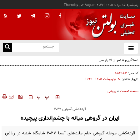
پنجشنبه ۱۵ مرداد ۱۴۰۵
|
Thursday , 06 August 2026
از
و
ته
دستگیری ۸ نفر از اشرار مسلح شاخص و مرتبطین گروهک‌های تروریستی
ن
نو
کد خبر:
۸۸۶۹۵۳
تاریخ انتشار:
۲۰ ارديبهشت ۱۴۰۵ - ۱۱:۴۹
صفحه نخست
»
ورزشی
‍‍‍ پ
پ
قرعه‌کشی آسیایی ۲۰۲۷
ایران در گروهی میانه با چشم‌اندازی پیچیده
قرعه‌کشی مرحله گروهی جام ملت‌های آسیا ۲۰۲۷ شامگاه شنبه در ریاض