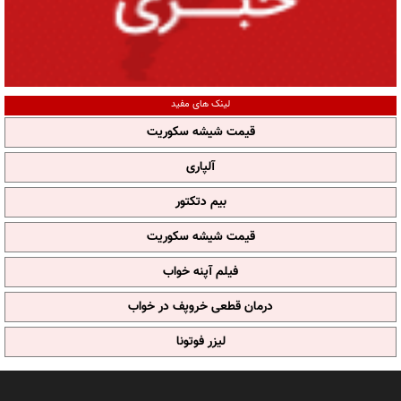
لینک های مفید
قیمت شیشه سکوریت
آلپاری
بیم دتکتور
قیمت شیشه سکوریت
فیلم آپنه خواب
درمان قطعی خروپف در خواب
لیزر فوتونا