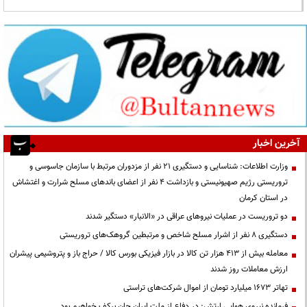
آخرین اخبار
وزارت اطلاعات: شناسایی و دستگیری ۲۱ نفر از مزدوران مرتبط با سازمان جاسوسی و
تروریستی رژیم صهیونیستی و بازداشت ۴ نفر از اعضای باندهای مسلح شرارت و اغتشاش
در استان کرمان
دو تروریست در عملیات نیروهای عراقی در «الانبار» دستگیر شدند
دستگیری ۸ نفر از اشرار مسلح شاخص و مرتبطین گروهک‌های تروریستی
معامله بیش از ۴۱۳ هزار تن کالا در بازار فیزیکی بورس کالا / حراج باز و پتروشیمی پیشران
ارزش معاملات روز شدند
تهاتر ۱۶۷۳ میلیارد تومان از اموال شرکت‌های تراستی
فرمانده نیروی هوایی ارتش: در دفاع از ملت ایران جان برکف خواهیم بود