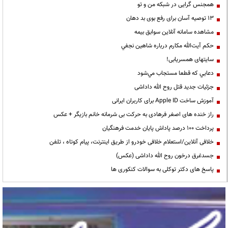
همجنس گرایی در شبکه من و تو
13 توصیه آسان برای رفع بوی بد دهان
مشاهده سامانه آنلاين سوابق بیمه
حكم آيت‌الله مكارم درباره شاهين نجفي
سایتهای همسریابی!
دعايي كه قطعا مستجاب مي‌شود
جزئیات جدید قتل روح الله داداشی
آموزش ساخت Apple ID برای کاربران ایرانی
راز خنده های اصغر فرهادی به حرکت بی شرمانه خانم بازیگر + عکس
پرداخت ۱۰۰ درصد پاداش پایان خدمت فرهنگیان
خلافی آنلاین/استعلام خلافی خودرو از طریق اینترنت، پیام کوتاه ، تلفن
جسدغرق درخون روح الله داداشی (عکس)
پاسخ های دکتر توکلی به سوالات کنکوری ها