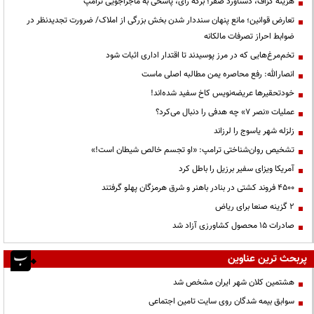
هزینه گزاف، دستاورد صفر؛ برگه رأی، پاسخی به ماجراجویی ترامپ
تعارض قوانین؛ مانع پنهان سنددار شدن بخش بزرگی از املاک/ ضرورت تجدیدنظر در
ضوابط احراز تصرفات مالکانه
تخم‌مرغ‌هایی که در مرز پوسیدند تا اقتدار اداری اثبات شود
انصارالله: رفع محاصره یمن مطالبه اصلی ماست
خودتحقیرها عریضه‌نویس کاخ سفید شده‌اند!
عملیات «نصر ۷» چه هدفی را دنبال می‌کرد؟
زلزله شهر یاسوج را لرزاند
تشخیص روان‌شناختی ترامپ: «او تجسم خالص شیطان است!»
آمریکا ویزای سفیر برزیل را باطل کرد
۴۵۰۰ فروند کشتی در بنادر باهنر و شرق هرمزگان پهلو گرفتند
۲ گزینه صنعا برای ریاض
صادرات ۱۵ محصول کشاورزی آزاد شد
پربحث ترین عناوین
هشتمین کلان شهر ایران مشخص شد
سوابق بیمه شدگان روی سایت تامین اجتماعی