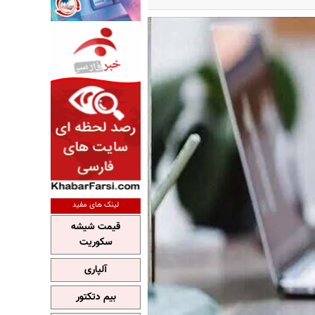
لینک های مفید
قیمت شیشه
سکوریت
آلپاری
بیم دتکتور