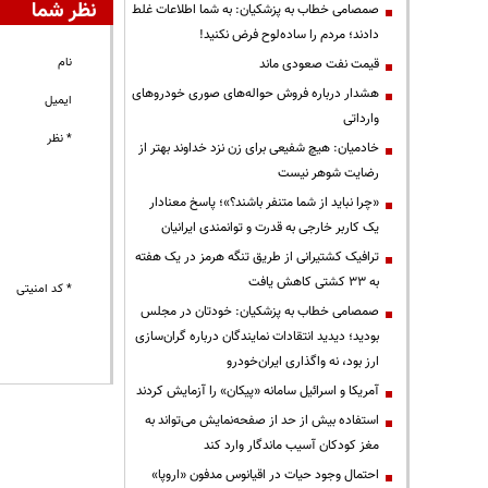
نظر شما
صمصامی خطاب به پزشکیان: به شما اطلاعات غلط
دادند؛ مردم را ساده‌لوح فرض نکنید!
نام
قیمت نفت صعودی ماند
هشدار درباره فروش حواله‌های صوری خودروهای
ایمیل
وارداتی
* نظر
خادمیان: هیچ شفیعی برای زن نزد خداوند بهتر از
رضایت شوهر نیست
«چرا نباید از شما متنفر باشند؟»؛ پاسخ معنادار
یک کاربر خارجی به قدرت و توانمندی ایرانیان
ترافیک کشتیرانی از طریق تنگه هرمز در یک هفته
به ۳۳ کشتی کاهش یافت
* کد امنیتی
صمصامی خطاب به پزشکیان: خودتان در مجلس
بودید؛ دیدید انتقادات نمایندگان درباره گران‌سازی
ارز بود، نه واگذاری ایران‌خودرو
آمریکا و اسرائیل سامانه «پیکان» را آزمایش کردند
استفاده بیش از حد از صفحه‌نمایش می‌تواند به
مغز کودکان آسیب ماندگار وارد کند
احتمال وجود حیات در اقیانوس مدفون «اروپا»