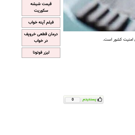
قیمت شیشه
سکوریت
فیلم آپنه خواب
درمان قطعی خروپف
ی امنیت کشور است.
در خواب
لیزر فوتونا
پسندیدم
0