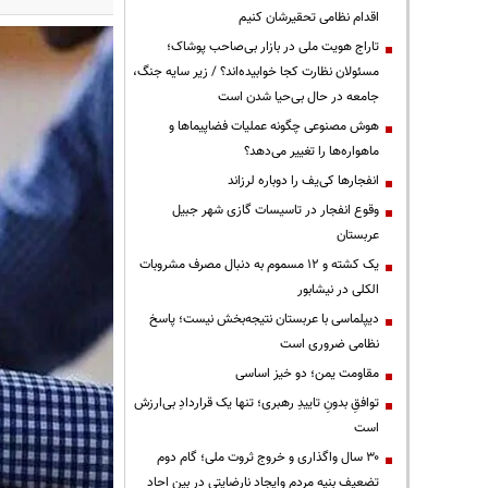
اقدام نظامی تحقیرشان کنیم
تاراج هویت ملی در بازار بی‌صاحب پوشاک؛
مسئولان نظارت کجا خوابیده‌اند؟ / زیر سایه جنگ،
جامعه در حال بی‌حیا شدن است
هوش مصنوعی چگونه عملیات فضاپیماها و
ماهواره‌ها را تغییر می‌دهد؟
انفجارها کی‌یف را دوباره لرزاند
وقوع انفجار در تاسیسات گازی شهر جبیل
عربستان
یک کشته و ۱۲ مسموم به دنبال مصرف مشروبات
الکلی در نیشابور
دیپلماسی با عربستان نتیجه‌بخش نیست؛ پاسخ
نظامی ضروری است
مقاومت یمن؛ دو خیز اساسی
توافقِ بدونِ تاییدِ رهبری؛ تنها یک قراردادِ بی‌ارزش
است
۳۰ سال واگذاری و خروج ثروت ملی؛ گام دوم
تضعیف بنیه مردم وایجاد نارضایتی در بین احاد