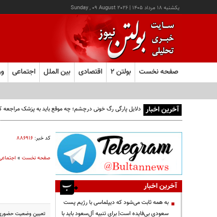
يکشنبه ۱۸ مرداد ۱۴۰۵
|
Sunday , 09 August 2026
صفحه نخست
بولتن ۲
اقتصادی
بین الملل
اجتماعی
ور
آخرین اخبار
دلایل پارگی رگ خونی درچشم؛ چه موقع باید به پزشک مراجعه ک
کد خبر:
۸۸۶۹۱۶
صفحه نخست
»
اجتماعی
آخرین اخبار
به همه ثابت می‌شود که دیپلماسی با رژیم پست
سعودی بی‌فایده است| برای تنبیه آل‌سعود باید با
تعیین وضعیت حضوری ی