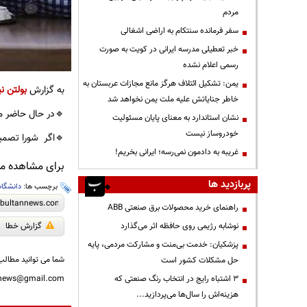
مردم
سفر فرمانده سنتکام به اراضی اشغالی
خبر تعطیلی مدرسه ایرانی در کویت به صورت
رسمی اعلام نشده
یمن: تشکیل ائتلاف هرگز مانع مجازات عربستان به
به گزارش
بولتن نی
خاطر جنایاتش علیه ملت یمن نخواهد شد
🔹در حال حاضر مب
نشان استاندارد به معنای پایان مسئولیت
خودروساز نیست
🔹اگر شورا تصمیم
غریبه به دادمون نمی‌رسه؛ ایرانی بخریم!
برای مشاهده مطا
پربازدید ها
برچسب ها:
دانشگاه
راهنمای خرید محصولات برق صنعتی ABB
گزارش خطا
نوشابه رژیمی روی حافظه اثر می‌گذارد
پزشکیان: خدمت بی‌منت و مشارکت مردمی، پایه
شما می توانید مطالب 
حل مشکلات کشور است
nnews@gmail.com
3 اشتباه رایج در انتخاب رنگ صنعتی که
هزینه‌اش را سال‌ها می‌پردازید...