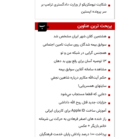
شکایت نیومکزیکو از وزارت دادگستری ترامپ بر
سر پرونده اپستین
پربحث ترین عناوین
هشتمین کلان شهر ایران مشخص شد
سوابق بیمه شدگان روی سایت تامین اجتماعی
همجنس گرایی در شبکه من و تو
13 توصیه آسان برای رفع بوی بد دهان
مشاهده سامانه آنلاين سوابق بیمه
حكم آيت‌الله مكارم درباره شاهين نجفي
سایتهای همسریابی!
دعايي كه قطعا مستجاب مي‌شود
جزئیات جدید قتل روح الله داداشی
آموزش ساخت Apple ID برای کاربران ایرانی
راز خنده های اصغر فرهادی به حرکت بی شرمانه
خانم بازیگر + عکس
پرداخت ۱۰۰ درصد پاداش پایان خدمت فرهنگیان