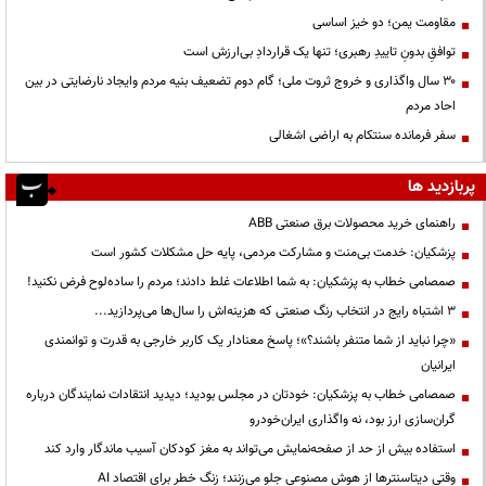
مقاومت یمن؛ دو خیز اساسی
توافقِ بدونِ تاییدِ رهبری؛ تنها یک قراردادِ بی‌ارزش است
۳۰ سال واگذاری و خروج ثروت ملی؛ گام دوم تضعیف بنیه مردم وایجاد نارضایتی در بین
احاد مردم
سفر فرمانده سنتکام به اراضی اشغالی
پربازدید ها
راهنمای خرید محصولات برق صنعتی ABB
پزشکیان: خدمت بی‌منت و مشارکت مردمی، پایه حل مشکلات کشور است
صمصامی خطاب به پزشکیان: به شما اطلاعات غلط دادند؛ مردم را ساده‌لوح فرض نکنید!
3 اشتباه رایج در انتخاب رنگ صنعتی که هزینه‌اش را سال‌ها می‌پردازید...
«چرا نباید از شما متنفر باشند؟»؛ پاسخ معنادار یک کاربر خارجی به قدرت و توانمندی
ایرانیان
صمصامی خطاب به پزشکیان: خودتان در مجلس بودید؛ دیدید انتقادات نمایندگان درباره
گران‌سازی ارز بود، نه واگذاری ایران‌خودرو
استفاده بیش از حد از صفحه‌نمایش می‌تواند به مغز کودکان آسیب ماندگار وارد کند
وقتی دیتاسنترها از هوش مصنوعی جلو می‌زنند؛ زنگ خطر برای اقتصاد AI