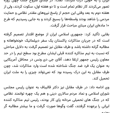
ایران را به خوبی درک نکردند، گفت: در ابتدای شروع جنگ چهل روزه
تصور می‌کردند کار نظام تمام است و تا دو هفته اول، سکوت کردند، ولی از
هفته دوم به بعد وقتی این حجم از پاسخ نیروهای مقتدر نظامی و حمایت
مردمی را شاهد بودند واسطه‌ها را بسیج کردند و به جایی رسیدیم که طرح
۱۰ ماده‌ای ایران مبنای مباحث قرار گرفت.
بقایی تأکید کرد: جمهوری اسلامی ایران از موضع اقتدار تصمیم گرفته
است که در جریان مذاکرات پاکستان یک سفر دیپلماتیک خونخواهانه و
مطالبه گرانه داشته باشد و طرف مقابل نیز تصمیم گرفت به دلایل مباحثی
که نسبت به تیم مذاکره کننده قبلی ایشان مطرح بود سطح تیم را در حد
معاون رئیس جمهور ارتقا دهد، آقای جی دی ونس در محافل آمریکایی
به عنوان یک فرد ضد جنگ شناخته شده است وارد مذاکرات شد، چون
طرف مقابل به این درک رسیده بود که نمی‌تواند چیزی را به ملت ایران
تحمیل کند.
وی ادامه داد: در طرف مقابل نیز دکتر قالیباف به عنوان رئیس مجلس
شورای اسلامی و نماد مردم سالاری دینی و هم یک چهره توانمند نظامی
که در جنگ های تحمیلی مردانه پای کار بودند، رئیس تیم مذاکره کننده
ایرانی را برعهده گرفتند، گفت وگوها صورت گرفت و ما بیشتر مطالبه گر
بودیم.