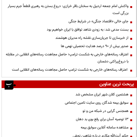
واکنش امام جمعه اردبیل به سخنان باقر خرازی: دروغ بستن به رهبری قطعاً جرم بسیار
بزرگی است
جای خالی «اقتصاد جنگی» در شرایط جنگی
بسنت مدعی شد: به زودی شاهد توافق با ایران خواهیم بود
از خبرسازی تا جریان‌سازی نقشه راه مدیران هوشمند
صدور بیش از ۹۰ درصد هدایت تحصیلی نهمی ها
اعتراف رسانه‌های خارجی به شکست ترامپ؛ حاصل مجاهدت رسانه‌های انقلابی در مقابله
با دروغ‌پراکنی دشمنان
اعتراف رسانه‌های خارجی به شکست ترامپ حاصل مجاهدت رسانه‌های انقلابی است
پربحث ترین عناوین
هشتمین کلان شهر ایران مشخص شد
سوابق بیمه شدگان روی سایت تامین اجتماعی
همجنس گرایی در شبکه من و تو
13 توصیه آسان برای رفع بوی بد دهان
مشاهده سامانه آنلاين سوابق بیمه
حكم آيت‌الله مكارم درباره شاهين نجفي