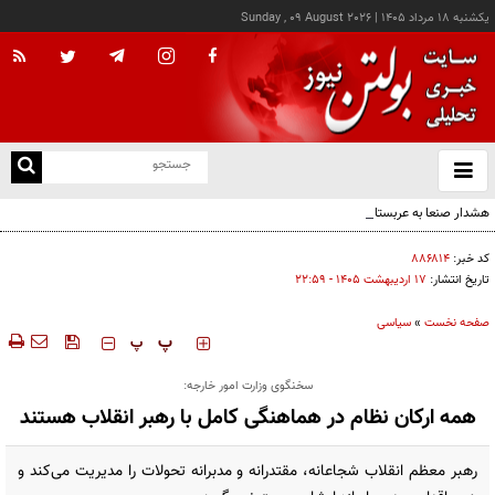
يکشنبه ۱۸ مرداد ۱۴۰۵
|
Sunday , 09 August 2026
از
و
ته
هشدار صنعا به عربستان: وقت تلف نکنید
ن
نو
کد خبر:
۸۸۶۸۱۴
تاریخ انتشار:
۱۷ ارديبهشت ۱۴۰۵ - ۲۲:۵۹
صفحه نخست
»
سیاسی
‍‍‍ پ
پ
سخنگوی وزارت امور خارجه:
همه ارکان نظام در هماهنگی کامل با رهبر انقلاب هستند
رهبر معظم انقلاب شجاعانه، مقتدرانه و مدبرانه تحولات را مدیریت می‌کند و