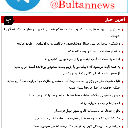
آخرین اخبار
۵ متهم در پرونده قتل حمیدرضا رجب‌زاده دستگیر شدند/ یک زن در میان دستگیرشدگان +
جزئیات
واشنگتن درحال بررسی انتقال موشک‌های «آتاکامس» به اوکراین از طریق ترکیه
هشدار صنعا به عربستان: وقت تلف نکنید
اعدام بد است اما قلب تپنده‌ای را از سینه بیرون کشیدن نه!
به همه ثابت می‌شود که دیپلماسی با رژیم پست سعودی بی‌فایده است| برای تنبیه
آل‌سعود باید با اقدام نظامی تحقیرشان کنیم
تاراج هویت ملی در بازار بی‌صاحب پوشاک؛ مسئولان نظارت کجا خوابیده‌اند؟ / زیر سایه
جنگ، جامعه در حال بی‌حیا شدن است
هوش مصنوعی چگونه عملیات فضاپیماها و ماهواره‌ها را تغییر می‌دهد؟
انفجارها کی‌یف را دوباره لرزاند
وقوع انفجار در تاسیسات گازی شهر جبیل عربستان
یک کشته و ۱۲ مسموم به دنبال مصرف مشروبات الکلی در نیشابور
دیپلماسی با عربستان نتیجه‌بخش نیست؛ پاسخ نظامی ضروری است