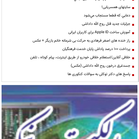
سایتهای همسریابی!
دعايي كه قطعا مستجاب مي‌شود
جزئیات جدید قتل روح الله داداشی
آموزش ساخت Apple ID برای کاربران ایرانی
راز خنده های اصغر فرهادی به حرکت بی شرمانه خانم بازیگر + عکس
پرداخت ۱۰۰ درصد پاداش پایان خدمت فرهنگیان
خلافی آنلاین/استعلام خلافی خودرو از طریق اینترنت، پیام کوتاه ، تلفن
جسدغرق درخون روح الله داداشی (عکس)
پاسخ های دکتر توکلی به سوالات کنکوری ها