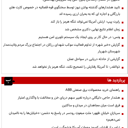
تایید هشدارهای گذشته بولتن نیوز توسط سخنگوی قوه قضائیه در خصوص کارت های
بارزگانی و اجاره ای که به بحران ارزی رسیده اند
رابرت پیپ: ارتش آمریکا نمی‌تواند تنگه هرمز را باز کند
زمان اعلام نتایج نهایی دکتری مشخص شد
ونس: در حال کار بر روی ایجاد یک سیستم ناوبری امن هستیم
گزارش «خبر شهر» از تداوم فعالیت موکب شهدای رزکان در اجتماع بزرگ مردم ولایت‌مدار
شهرستان شهریار
گزارشی از حادثه دریایی در سواحل عمان
ذوالقدر: تا آمریکا رفتارش را تصحیح نکند، تنگه هرمز باز نخواهد شد
پربازدید ها
راهنمای خرید محصولات برق صنعتی ABB
هشدار حاجی دلیگانی درباره تغییر سهم دریای خزر و مخالفت با واگذاری امتیاز
فرق است میان مجاهدان در میدان و ساکتین
سربازانِ خیابانِ ظهور؛ ملتِ مبعوثِ رودسر در پاسخ به دشمن: «خیابان‌ها را به ناامیدان
نمی‌دهیم»
ترامپ از افشای کمبود مهمات آمریکا خشمگین است