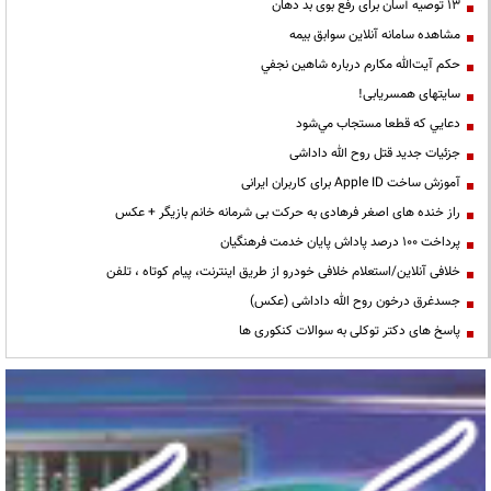
13 توصیه آسان برای رفع بوی بد دهان
مشاهده سامانه آنلاين سوابق بیمه
حكم آيت‌الله مكارم درباره شاهين نجفي
سایتهای همسریابی!
دعايي كه قطعا مستجاب مي‌شود
جزئیات جدید قتل روح الله داداشی
آموزش ساخت Apple ID برای کاربران ایرانی
راز خنده های اصغر فرهادی به حرکت بی شرمانه خانم بازیگر + عکس
پرداخت ۱۰۰ درصد پاداش پایان خدمت فرهنگیان
خلافی آنلاین/استعلام خلافی خودرو از طریق اینترنت، پیام کوتاه ، تلفن
جسدغرق درخون روح الله داداشی (عکس)
پاسخ های دکتر توکلی به سوالات کنکوری ها