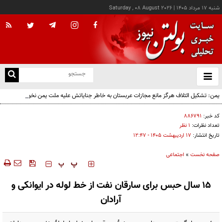
شنبه ۱۷ مرداد ۱۴۰۵
|
Saturday , 08 August 2026
از
و
ته
یمن: تشکیل ائتلاف هرگز مانع مجازات عربستان به خاطر جنایاتش علیه ملت یمن نخواهد شد
ن
نو
کد خبر:
۸۸۶۷۹۱
تعداد نظرات:
۱ نظر
تاریخ انتشار:
۱۷ ارديبهشت ۱۴۰۵ - ۱۲:۴۷
صفحه نخست
»
اجتماعی
‍‍‍ پ
پ
۱۵ سال حبس برای سارقان نفت از خط لوله در ایوانکی و
آرادان