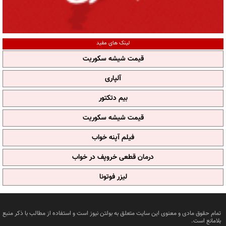
لینک های مفید
قیمت شیشه سکوریت
آلپاری
بیم دتکتور
قیمت شیشه سکوریت
فیلم آپنه خواب
درمان قطعی خروپف در خواب
لیزر فوتونا
تمام حقوق مادی و معنوی این سایت متعلق به بولتن نیوز است و استفاده از مطالب با ذکر منبع
بلامانع است.