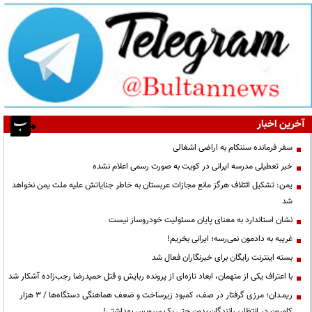
آخرین اخبار
سفر فرمانده سنتکام به اراضی اشغالی
خبر تعطیلی مدرسه ایرانی در کویت به صورت رسمی اعلام نشده
یمن: تشکیل ائتلاف هرگز مانع مجازات عربستان به خاطر جنایاتش علیه ملت یمن نخواهد
شد
نشان استاندارد به معنای پایان مسئولیت خودروساز نیست
غریبه به دادمون نمی‌رسه؛ ایرانی بخریم!
بسته اینترنت رایگان برای خبرنگاران فعال شد
با اعتراف یکی از متهمان، ابعاد تازه‌ای از پرونده ربایش و قتل حمیدرضا رجب‌زاده آشکار شد
ریمـدان؛ مرزی گرفتار در صف، کمبود زیرساخت و ضعف هماهنگی دستگاه‌ها / ۳ هزار
کامیون در انتظار، رانندگان بدون حتی یک سرویس بهداشتی!