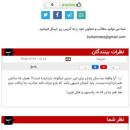
پسندیدم
0
شما می توانید مطالب و تصاویر خود را به آدرس زیر ارسال فرمایید.
bultannews@gmail.com
نظرات بینندگان
انتشار یافته:
۱
علیرضا
|
|
۱۸:۰۸ - ۱۴۰۵/۰۲/۱۷
در انتظار بررسی:
پاسخ
0
0
غیر قابل انتشار:
آیا واقعا سه سال زندان برای این دزدی اینگونه، بازدارنده است؟! همان 15 سالش
هم بازدارنده نیست. باید آنچنان تنبیهی باشد که یارو جرات نکند مبادرت به ارتکاب جرم
کند.
بعد هم زندان که نه، پانسیون و هتل اوین!
نظر شما