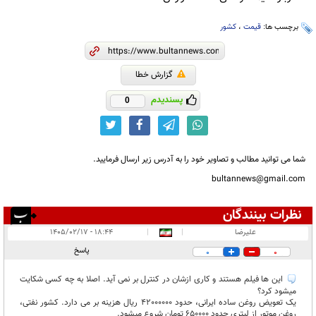
برچسب ها:
قیمت
،
کشور
گزارش خطا
پسندیدم
0
شما می توانید مطالب و تصاویر خود را به آدرس زیر ارسال فرمایید.
bultannews@gmail.com
نظرات بینندگان
انتشار یافته:
۱
علیرضا
|
|
۱۸:۴۴ - ۱۴۰۵/۰۲/۱۷
در انتظار بررسی:
پاسخ
0
0
غیر قابل انتشار:
این ها فیلم هستند و کاری ازشان در کنترل بر نمی آید. اصلا به چه کسی شکایت
میشود کرد؟
یک تعویض روغن ساده ایرانی، حدود 42000000 ریال هزینه بر می دارد. کشور نفتی،
روغن موتور از لیتری حدود 650000 تومان شروع میشود.