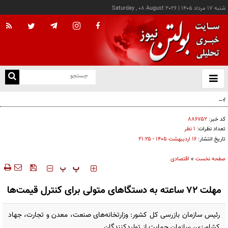
شنبه ۱۷ مرداد ۱۴۰۵
|
Saturday , 08 August 2026
از
و
ته
پزشکیان: خدمت بی‌منت و مشارکت مردمی، پایه حل مشکلات کشور است
ن
نو
کد خبر:
۸۸۶۷۵۲
تعداد نظرات:
۱ نظر
تاریخ انتشار:
۱۶ ارديبهشت ۱۴۰۵ - ۲۱:۲۵
صفحه نخست
»
اقتصادی
‍‍‍ پ
پ
مهلت ۷۲ ساعته به دستگاهای متولی برای کنترل قیمت‌ها
رئیس سازمان بازرسی کل کشور: وزارتخانه‌های صنعت، معدن و تجارت، جهاد
کشاورزی، سازمان حمایت از تولیدکنندگان...