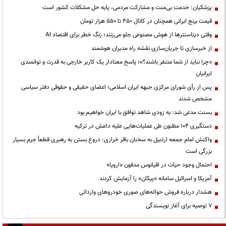
پزشکیان: خدمت بی‌منت و مشارکت مردمی، پایه حل مشکلات کشور است
قیمت‌ برنج ایرانی همچنان در کانال ۴۵۰ تا ۵۵۰ هزار تومان
وقتی دیتاسنترها از هوش مصنوعی جلو می‌زنند؛ زنگ خطر برای اقتصاد AI
از خبرسازی تا جریان‌سازی نقشه راه مدیران هوشمند
«چرا نباید از شما متنفر باشند؟»؛ پاسخ معنادار یک کاربر خارجی به قدرت و توانمندی
ایرانیان
پس از رأی شورای مرکزی جبهه ایران اسلامی؛ اعضای حقیقی و حقوقی دفتر سیاسی
مشخص شدند
بسنت مدعی شد: به زودی شاهد توافق با ایران خواهیم بود
دستگیری ۱۰۴ مظنون طی عملیات‌هایی علیه داعش در ترکیه
واکنش امام جمعه اردبیل به سخنان باقر خرازی: دروغ بستن به رهبری قطعاً جرم بسیار
بزرگی است
احتمال وجود حیات در اقیانوس مدفون «اروپا»
آمریکا و اسرائیل سامانه «پیکان» را آزمایش کردند
هشدار درباره فروش حواله‌های صوری خودروهای وارداتی
۷ توصیه برای آغاز نویسندگی