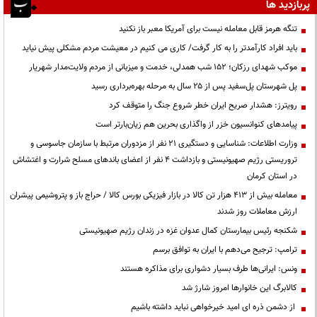
پربازدید ها
تنگه هرمز قابل معامله نیست برای آمریکا معبر باز نکنید
باید افراد کارآمدتر را به کار گرفت/ کاری می کنیم در معیشت مردم مشکلی پیش نیاید
موکب شهدای رزکان؛ ۱۵۲ شب همدلی، خدمت و میزبانی از مردم ولایت‌مدار شهریار
پل شهرستان پل‌سفید پس از ۲۵ سال به مرحله بهره‌برداری رسید
رویترز: هشدار صریح ایران خطر شروع جنگ را متوقف کرد
پیامدهای کنوانسیون خزر از واگذاری بحرین هم زیان‌بارتر است
وزارت اطلاعات: شناسایی و دستگیری ۲۱ نفر از مزدوران مرتبط با سازمان جاسوسی و
تروریستی رژیم صهیونیستی و بازداشت ۴ نفر از اعضای باندهای مسلح شرارت و اغتشاش
در استان کرمان
معامله بیش از ۴۱۳ هزار تن کالا در بازار فیزیکی بورس کالا / حراج باز و پتروشیمی پیشران
ارزش معاملات روز شدند
شکنجه رئیس بیمارستان کمال عدوان غزه در زندان رژیم صهیونیستی
ترامپ: ترجیح می‌دهم با ایران به توافق برسم
ونس: ایرانی‌ها طرف بسیار دشواری برای مذاکره هستند
کالابرگ این خانوارها امروز شارژ شد
از دشمن ذره ای امید خیرخواهی نباید داشته باشیم