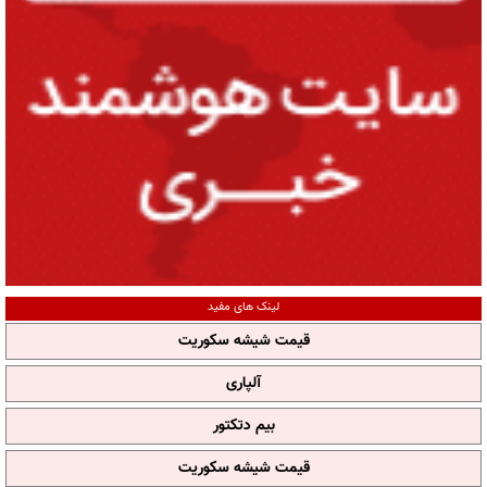
لینک های مفید
قیمت شیشه سکوریت
آلپاری
بیم دتکتور
قیمت شیشه سکوریت