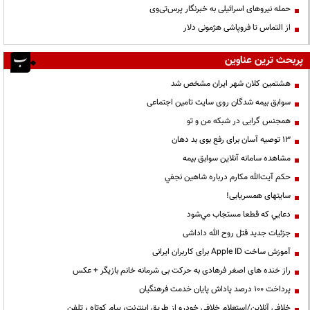
حمله نیروهای اسرائیلی به خبرنگار پرس‌تی‌وی
از التماس تا فروپاشی هژمونی دلار
پربحث ترین عناوین
هشتمین کلان شهر ایران مشخص شد
سوابق بیمه شدگان روی سایت تامین اجتماعی
همجنس گرایی در شبکه من و تو
13 توصیه آسان برای رفع بوی بد دهان
مشاهده سامانه آنلاين سوابق بیمه
حكم آيت‌الله مكارم درباره شاهين نجفي
سایتهای همسریابی!
دعايي كه قطعا مستجاب مي‌شود
جزئیات جدید قتل روح الله داداشی
آموزش ساخت Apple ID برای کاربران ایرانی
راز خنده های اصغر فرهادی به حرکت بی شرمانه خانم بازیگر + عکس
پرداخت ۱۰۰ درصد پاداش پایان خدمت فرهنگیان
خلافی آنلاین/استعلام خلافی خودرو از طریق اینترنت، پیام کوتاه ، تلفن