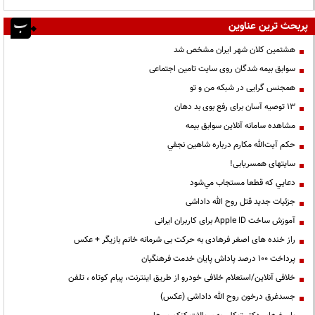
پربحث ترین عناوین
هشتمین کلان شهر ایران مشخص شد
سوابق بیمه شدگان روی سایت تامین اجتماعی
همجنس گرایی در شبکه من و تو
13 توصیه آسان برای رفع بوی بد دهان
مشاهده سامانه آنلاين سوابق بیمه
حكم آيت‌الله مكارم درباره شاهين نجفي
سایتهای همسریابی!
دعايي كه قطعا مستجاب مي‌شود
جزئیات جدید قتل روح الله داداشی
آموزش ساخت Apple ID برای کاربران ایرانی
راز خنده های اصغر فرهادی به حرکت بی شرمانه خانم بازیگر + عکس
پرداخت ۱۰۰ درصد پاداش پایان خدمت فرهنگیان
خلافی آنلاین/استعلام خلافی خودرو از طریق اینترنت، پیام کوتاه ، تلفن
جسدغرق درخون روح الله داداشی (عکس)