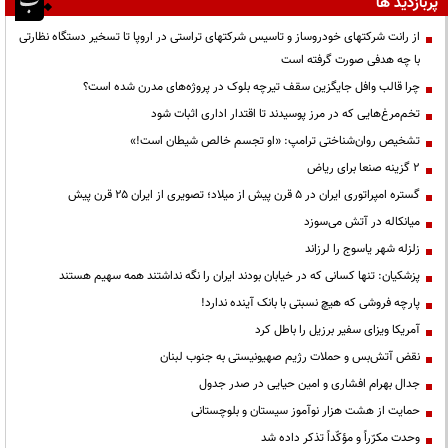
پربازدید ها
از رانت‌ شرکتهای خودروساز و تاسیس شرکتهای تراستی در اروپا تا تسخیر دستگاه نظارتی
با چه هدفی صورت گرفته است
چرا قالب وافل جایگزین سقف تیرچه بلوک در پروژه‌های مدرن شده است؟
تخم‌مرغ‌هایی که در مرز پوسیدند تا اقتدار اداری اثبات شود
تشخیص روان‌شناختی ترامپ: «او تجسم خالص شیطان است!»
۲ گزینه صنعا برای ریاض
گستره امپراتوری ایران در ۵ قرن پیش از میلاد؛ تصویری از ایران ۲۵ قرن پیش
میانکاله در آتش می‌سوزد
زلزله شهر یاسوج را لرزاند
پزشکیان: تنها کسانی که در خیابان بودند ایران را نگه نداشتند همه سهیم هستند
پارچه فروشی که هیچ نسبتی با بانک آینده ندارد!
آمریکا ویزای سفیر برزیل را باطل کرد
نقض آتش‌بس و حملات رژیم صهیونیستی به جنوب لبنان
جدال بهرام افشاری و امین حیایی در صدر جدول
حمایت از هشت هزار نوآموز سیستان و بلوچستانی
وحدت مکرّراً و مؤکّداً تذکر داده شد