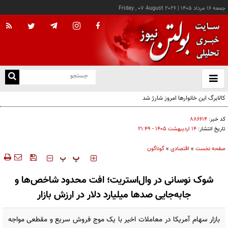
جمعه ۱۶ مرداد ۱۴۰۵
|
Friday , 07 August 2026
از
و
ته
ن
نو
کد خبر:
۸۸۶۶۱۴
تاریخ انتشار:
۱۴ ارديبهشت ۱۴۰۵ - ۲۱:۴۹
صفحه نخست
»
اقتصادی
»
گوناگون
‍‍‍ پ
پ
شوک نوسانی در وال‌استریت؛ افت محدود شاخص‌ها و
جابه‌جایی صدها میلیارد دلار در ارزش بازار
بازار سهام آمریکا در معاملات اخیر با یک موج فروش سریع و مقطعی مواجه