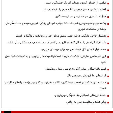
ترامپ از افشای کمبود مهمات آمریکا خشمگین است
اجازه باز شدن مسیر دوم در تنگه هرمز را نخواهیم داد
فرق است میان مجاهدان در میدان و ساکتین
یکصد و پنجاه و سومین شب خدمت؛ موکب شهدای رزکان، تریبون مردم و مطالبه‌گر حل
ریشه‌ای مشکلات شهری
هشدار حاجی دلیگانی درباره تغییر سهم دریای خزر و مخالفت با واگذاری امتیاز
باید افراد کارآمدتر را به کار گرفت/ کاری می کنیم در معیشت مردم مشکلی پیش نیاید
هدف قرار گرفتن اتاق‌ فرماندهی مزدوران عربستان در یمن
این دیپلماسی نمایشی، شکست خورده است/واقعیت‌ها را بپذیرید و به تعهدات خود عمل
کنید
امید مالباختگان رمزارز آبکی به فروش اموال محکومان
از التماس تا فروپاشی هژمونی دلار
مطالبه برای شکستن انحصار پیمانکاری؛ نظارت دقیق بر واگذاری پروژه‌ها، راهکار مقابله با
فساد
حمله نیروهای اسرائیلی به خبرنگار پرس‌تی‌وی
پیام هشدار مقاومت یمن به ریاض