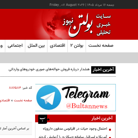
جمعه ۱۶ مرداد ۱۴۰۵
|
Friday , 07 August 2026
صفحه نخست
بولتن ۲
اقتصادی
بین الملل
اجتماعی
ور
آخرین اخبار
هشدار درباره فروش حواله‌های صوری خودروهای وارداتی
کد خبر:
۸۸۶۵۸۴
صفحه نخست
»
اقتصادی
آخرین اخبار
بر اساس آخرین آمار از
احتمال وجود حیات در اقیانوس مدفون «اروپا»
آمریکا و اسرائیل سامانه «پیکان» را آزمایش کردند