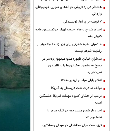
هشدار درباره فروش حواله‌های صوری خودروهای
وارداتی
۷ توصیه برای آغاز نویسندگی
احیای شن‌چاله‌های جنوب تهران درکمیسیون ماده
۵نهایی شد
خادمیان: هیچ شفیعی برای زن نزد خداوند بهتر از
رضایت شوهر نیست
سربازانِ خیابانِ ظهور؛ ملتِ مبعوثِ رودسر در
پاسخ به دشمن: «خیابان‌ها را به ناامیدان
نمی‌دهیم»
اعلام پایان مراسم اربعین ۱۴۰۵
توقف صادرات نفت عربستان به آمریکا
ترامپ از افشای کمبود مهمات آمریکا خشمگین
است
اجازه باز شدن مسیر دوم در تنگه هرمز را
نخواهیم داد
فرق است میان مجاهدان در میدان و ساکتین