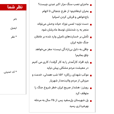
ماجرای نصب سنگ مزار اکبر عبدی چیست؟
نظر شما
بحران اینفانتینو؛ از طرح جنجالی تا اتهام
باج‌خواهی و قربانی کردن اسپانیا
نام
دست نزنید؛ لمس نوزاد حیات وحش می‌تواند
ایمیل
منجر به رد شدنشان توسط مادرشان شود
تأملی بر خسارت‌های نامرئی وارد شده بر عاملان
* نظر
جنگ علیه ایران
چاقی به دلیل بی‌ارادگی نیست؛ مغز می‌خواهد
چاق بمانیم!
باید افراد کارآمدتر را به کار گرفت/ کاری می کنیم
در معیشت مردم مشکلی پیش نیاید
* کد امنیتی
موکب شهدای رزکان؛ ۱۵۲ شب همدلی، خدمت و
میزبانی از مردم ولایت‌مدار شهریار
رویترز: هشدار صریح ایران خطر شروع جنگ را
متوقف کرد
پل شهرستان پل‌سفید پس از ۲۵ سال به مرحله
بهره‌برداری رسید