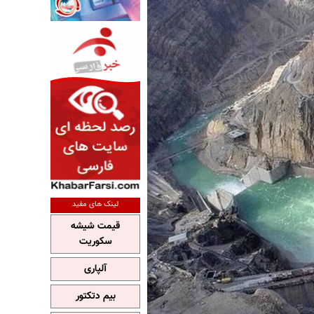
لینک های مفید
قیمت شیشه
سکوریت
آلپاری
بیم دتکتور