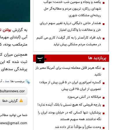
یکصد و پنجاه و سومین شب خدمت؛ موکب
شهدای رزکان، تریبون مردم و مطالبه‌گر حل
ریشه‌ای مشکلات شهری
هشدار حاجی دلیگانی درباره تغییر سهم دریای
به گزارش
بولتن نی
خزر و مخالفت با واگذاری امتیاز
باید افراد کارآمدتر را به کار گرفت/ کاری می کنیم
مترمکعب بوده، ۶۵ درصد افزایش داشته است.
در معیشت مردم مشکلی پیش نیاید
پربازدید ها
تنگه هرمز قابل معامله نیست برای آمریکا معبر باز
پرشدگی سدهای کشور نیز
نکنید
برچسب ها:
سد
،
آب
گستره امپراتوری ایران در ۵ قرن پیش از میلاد؛
تصویری از ایران ۲۵ قرن پیش
میانکاله در آتش می‌سوزد
گزارش خطا
پارچه فروشی که هیچ نسبتی با بانک آینده ندارد!
پزشکیان: تنها کسانی که در خیابان بودند ایران را
شما می توانید مطالب 
نگه نداشتند همه سهیم هستند
nnews@gmail.com
وحدت مکرّراً و مؤکّداً تذکر داده شد