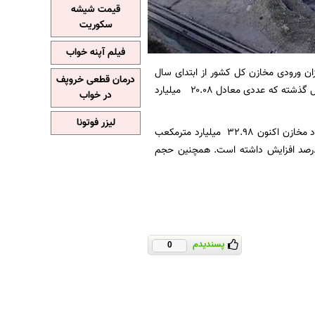
قیمت شیشه
سکوریت
فیلم آپنه خواب
زان ورودی مخازن کل کشور از ابتدای سال
درمان قطعی خروپف
آبی (ابتدای مهرماه) تا ۱۲ اردیبهشت ماه، معادل ۳۳.۱۸ میلیارد متر مکعب بوده که در قیاس با سال گذشته که عددی معادل ۲۰.۰۸ میلیارد
در خواب
لیزر فوتونا
همچنین میزان کل خروجی سدهای کشور نیز نسبت به سال قبل ۹ درصد اعلام شد. حجم آب موجود مخازن اکنون ۳۲.۹۸ میلیارد مترمکعب
که این عدد نسبت به سال قبل که عددی معادل ۲۷.۳۲ میلیارد مترمکعب بوده ۲۱ درصد افزایش داشته است. همچنین حجم
پسندیدم
0