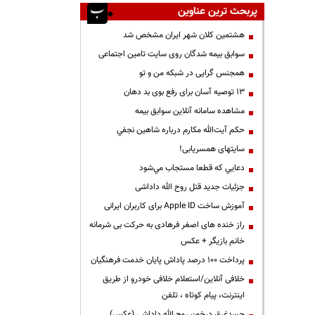
پربحث ترین عناوین
هشتمین کلان شهر ایران مشخص شد
سوابق بیمه شدگان روی سایت تامین اجتماعی
همجنس گرایی در شبکه من و تو
13 توصیه آسان برای رفع بوی بد دهان
مشاهده سامانه آنلاين سوابق بیمه
حكم آيت‌الله مكارم درباره شاهين نجفي
سایتهای همسریابی!
دعايي كه قطعا مستجاب مي‌شود
جزئیات جدید قتل روح الله داداشی
آموزش ساخت Apple ID برای کاربران ایرانی
راز خنده های اصغر فرهادی به حرکت بی شرمانه
خانم بازیگر + عکس
پرداخت ۱۰۰ درصد پاداش پایان خدمت فرهنگیان
خلافی آنلاین/استعلام خلافی خودرو از طریق
اینترنت، پیام کوتاه ، تلفن
جسدغرق درخون روح الله داداشی (عکس)