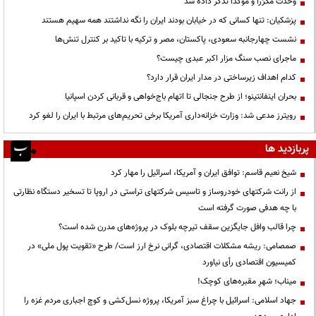
وحدت مکرّراً و مؤکّداً تذکر داده شد
پزشکیان: تنها کسانی که در خیابان بودند ایران را نگه نداشتند همه سهیم هستند
نشست چهارجانبه سعودی، پاکستان، مصر و ترکیه با تاکید بر کنترل تنش‌ها
ماجرای نصب سنگ مزار اکبر عبدی چیست؟
کدام اهداف زیرساختی در مدار ایران قرار دارد؟
بحران اینفانتینو؛ از طرح جنجالی تا اتهام باج‌خواهی و قربانی کردن اسپانیا
رویترز مدعی شد: وزارت خزانه‌داری آمریکا برخی تحریم‌های مرتبط با ایران را لغو کرد
پربازدید ها
شیخ نعیم قاسم: توافق ایران و آمریکا، اسرائیل را مهار کرد
از رانت‌ شرکتهای خودروساز و تاسیس شرکتهای تراستی در اروپا تا تسخیر دستگاه نظارتی
با چه هدفی صورت گرفته است
چرا قالب وافل جایگزین سقف تیرچه بلوک در پروژه‌های مدرن شده است؟
صمصامی: ریشه مشکلات اقتصادی، گرانی نرخ ارز است/ طرح «تقویت پول ملی» در
کمیسیون اقتصادی رأی نیاورد
میناب؛ شهرِ مقبره‌های کوچک!
جهاد اسلامی: اسرائیل با چراغ سبز آمریکا، پروژه نسل‌کشی و کوچ اجباری مردم غزه را