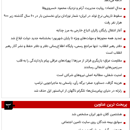
ادامه می‌دهد
مدالِ اعتماد؛ روایت مدیریت آرام و نزدیک محمود خسروی‌وفا
سقوط تاریخی نرخ تولد در ایران؛ شمار نوزادان برای نخستین بار در ۶۰ سال گذشته زیر ۹۰۰
هزار نفر رفت
آغاز انتقال رایگان زائران اتباع خارجی به مرز چذابه
تمدید همه مجوزها و مهلت‌های ویژه تا پایان شهریور؛ بخشنامه جدید دولت ابلاغ شد
دفتر رهبر انقلاب: تنها مراجع رسمی، پایگاه اطلاع‌رسانی دفتر و دفتر حفظ و نشر آثار رهبر
انقلاب است
مقاومت عراق؛ بازیگری فراتر از مرزها | پهپادهای عراقی پیام بازدارندگی را به قلب
سرزمین‌های اشغالی رساندند
‌امنیت شغلی، مطالبه اصلی نیروهای شرکتی است
هزینه گزاف، دستاورد صفر؛ برگه رأی، پاسخی به ماجراجویی ترامپ
زلزله در دنیای پیام‌رسان‌ها؛ تلگرام ناگهان از اپ‌استور اپل حذف شد
پربحث ترین عناوین
هشتمین کلان شهر ایران مشخص شد
سوابق بیمه شدگان روی سایت تامین اجتماعی