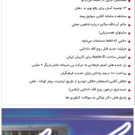
همجنس گرایی در شبکه من و تو
13 توصیه آسان برای رفع بوی بد دهان
مشاهده سامانه آنلاين سوابق بیمه
حكم آيت‌الله مكارم درباره شاهين نجفي
سایتهای همسریابی!
دعايي كه قطعا مستجاب مي‌شود
جزئیات جدید قتل روح الله داداشی
آموزش ساخت Apple ID برای کاربران ایرانی
راز خنده های اصغر فرهادی به حرکت بی شرمانه خانم بازیگر + عکس
پرداخت ۱۰۰ درصد پاداش پایان خدمت فرهنگیان
خلافی آنلاین/استعلام خلافی خودرو از طریق اینترنت، پیام کوتاه ، تلفن
جسدغرق درخون روح الله داداشی (عکس)
پاسخ های دکتر توکلی به سوالات کنکوری ها