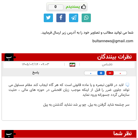
پسندیدم
0
شما می توانید مطالب و تصاویر خود را به آدرس زیر ارسال فرمایید.
bultannews@gmail.com
نظرات بینندگان
انتشار یافته:
۱
ناشناس
|
|
۰۹:۰۳ - ۱۴۰۵/۰۲/۱۴
در انتظار بررسی:
پاسخ
0
0
غیر قابل انتشار:
لابد در قانون تبصره و یا ماده قانونی است که هر گاه ایجاب کند مقام مسئول می
تواند جلوی ضرر را قبل از اینکه موجب زیان افحشی در حوزه های مالی ، حثیت
سازمانی گردد جسورانه ورود نماید
سر چشمه شاید گرفتن به بیل. چو پر شد نشاید گذشتن به پیل
نظر شما