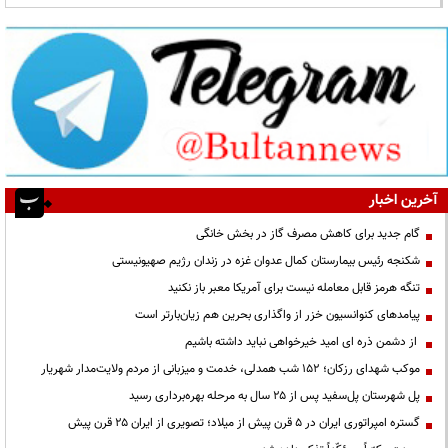
آخرین اخبار
گام جدید برای کاهش مصرف گاز در بخش خانگی
شکنجه رئیس بیمارستان کمال عدوان غزه در زندان رژیم صهیونیستی
تنگه هرمز قابل معامله نیست برای آمریکا معبر باز نکنید
پیامدهای کنوانسیون خزر از واگذاری بحرین هم زیان‌بارتر است
از دشمن ذره ای امید خیرخواهی نباید داشته باشیم
موکب شهدای رزکان؛ ۱۵۲ شب همدلی، خدمت و میزبانی از مردم ولایت‌مدار شهریار
پل شهرستان پل‌سفید پس از ۲۵ سال به مرحله بهره‌برداری رسید
گستره امپراتوری ایران در ۵ قرن پیش از میلاد؛ تصویری از ایران ۲۵ قرن پیش