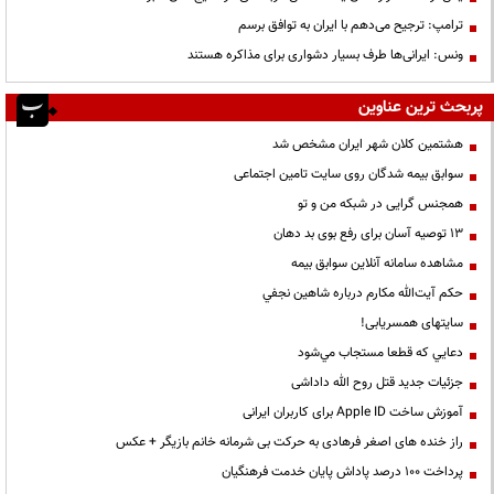
ترامپ: ترجیح می‌دهم با ایران به توافق برسم
ونس: ایرانی‌ها طرف بسیار دشواری برای مذاکره هستند
پربحث ترین عناوین
هشتمین کلان شهر ایران مشخص شد
سوابق بیمه شدگان روی سایت تامین اجتماعی
همجنس گرایی در شبکه من و تو
13 توصیه آسان برای رفع بوی بد دهان
مشاهده سامانه آنلاين سوابق بیمه
حكم آيت‌الله مكارم درباره شاهين نجفي
سایتهای همسریابی!
دعايي كه قطعا مستجاب مي‌شود
جزئیات جدید قتل روح الله داداشی
آموزش ساخت Apple ID برای کاربران ایرانی
راز خنده های اصغر فرهادی به حرکت بی شرمانه خانم بازیگر + عکس
پرداخت ۱۰۰ درصد پاداش پایان خدمت فرهنگیان