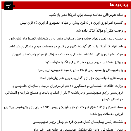
پربازدید ها
تنگه هرمز قابل معامله نیست برای آمریکا معبر باز نکنید
گستره امپراتوری ایران در ۵ قرن پیش از میلاد؛ تصویری از ایران ۲۵ قرن پیش
وحدت مکرّراً و مؤکّداً تذکر داده شد
دست نزنید؛ لمس نوزاد حیات وحش می‌تواند منجر به رد شدنشان توسط مادرشان شود
باید افراد کارآمدتر را به کار گرفت/ کاری می کنیم در معیشت مردم مشکلی پیش نیاید
موکب شهدای رزکان؛ ۱۵۲ شب همدلی، خدمت و میزبانی از مردم ولایت‌مدار شهریار
رویترز: هشدار صریح ایران خطر شروع جنگ را متوقف کرد
پل شهرستان پل‌سفید پس از ۲۵ سال به مرحله بهره‌برداری رسید
پیامدهای کنوانسیون خزر از واگذاری بحرین هم زیان‌بارتر است
وزارت اطلاعات: شناسایی و دستگیری ۲۱ نفر از مزدوران مرتبط با سازمان جاسوسی و
تروریستی رژیم صهیونیستی و بازداشت ۴ نفر از اعضای باندهای مسلح شرارت و اغتشاش
در استان کرمان
معامله بیش از ۴۱۳ هزار تن کالا در بازار فیزیکی بورس کالا / حراج باز و پتروشیمی پیشران
ارزش معاملات روز شدند
شکنجه رئیس بیمارستان کمال عدوان غزه در زندان رژیم صهیونیستی
یمن از هدف قرار دادن یک نفتکش عربستانی در خلیج عدن خبر داد