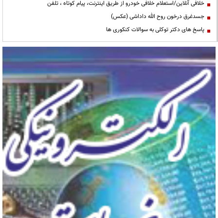
خلافی آنلاین/استعلام خلافی خودرو از طریق اینترنت، پیام کوتاه ، تلفن
جسدغرق درخون روح الله داداشی (عکس)
پاسخ های دکتر توکلی به سوالات کنکوری ها