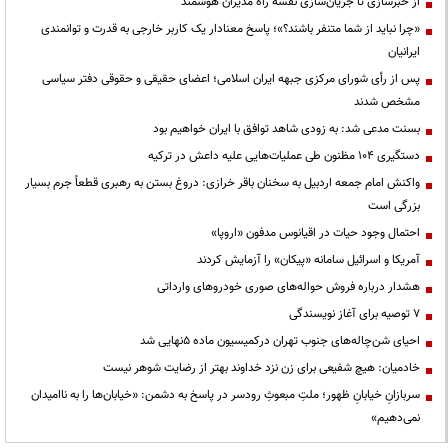
از خبرسازی تا جریان‌سازی نقشه راه مدیران هوشمند
«چرا نباید از شما متنفر باشند؟»؛ پاسخ معنادار یک کاربر خارجی به قدرت و توانمندی
ایرانیان
پس از رأی شورای مرکزی جبهه ایران اسلامی؛ اعضای حقیقی و حقوقی دفتر سیاسی
مشخص شدند
بسنت مدعی شد: به زودی شاهد توافق با ایران خواهیم بود
دستگیری ۱۰۴ مظنون طی عملیات‌هایی علیه داعش در ترکیه
واکنش امام جمعه اردبیل به سخنان باقر خرازی: دروغ بستن به رهبری قطعاً جرم بسیار
بزرگی است
احتمال وجود حیات در اقیانوس مدفون «اروپا»
آمریکا و اسرائیل سامانه «پیکان» را آزمایش کردند
هشدار درباره فروش حواله‌های صوری خودروهای وارداتی
۷ توصیه برای آغاز نویسندگی
احیای شن‌چاله‌های جنوب تهران درکمیسیون ماده ۵نهایی شد
خادمیان: هیچ شفیعی برای زن نزد خداوند بهتر از رضایت شوهر نیست
سربازانِ خیابانِ ظهور؛ ملتِ مبعوثِ رودسر در پاسخ به دشمن: «خیابان‌ها را به ناامیدان
نمی‌دهیم»