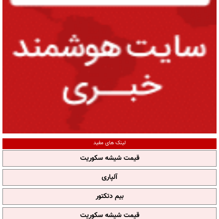
لینک های مفید
قیمت شیشه سکوریت
آلپاری
بیم دتکتور
قیمت شیشه سکوریت