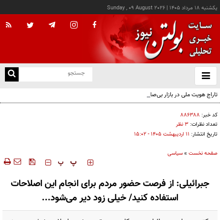
يکشنبه ۱۸ مرداد ۱۴۰۵
|
Sunday , 09 August 2026
از
و
ته
تاراج هویت ملی در بازار بی‌صاحب پوشاک؛ مسئولان نظارت کجا خوابیده‌اند؟ / زیر سایه جنگ،
ن
جامعه در حال بی‌حیا شدن است
نو
کد خبر:
۸۸۶۳۸۸
تعداد نظرات:
۳ نظر
تاریخ انتشار:
۱۱ ارديبهشت ۱۴۰۵ - ۱۵:۰۲
صفحه نخست
»
سیاسی
‍‍‍ پ
پ
جبرائیلی: از فرصت حضور مردم برای انجام این اصلاحات
استفاده کنید/ خیلی زود دیر می‌شود...