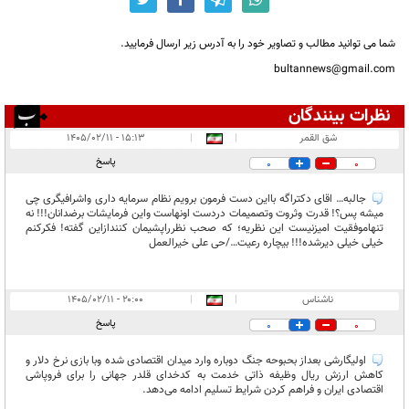
شما می توانید مطالب و تصاویر خود را به آدرس زیر ارسال فرمایید.
bultannews@gmail.com
نظرات بینندگان
انتشار یافته:
۳
شق القمر
|
|
۱۵:۱۳ - ۱۴۰۵/۰۲/۱۱
در انتظار بررسی:
۱
پاسخ
0
0
غیر قابل انتشار:
۱
جالبه… اقای دکتراگه بااین دست فرمون برویم نظام سرمایه داری واشرافیگری چی
میشه پس؟! قدرت وثروت وتصمیمات دردست اونهاست واین فرمایشات برضدانان!!! نه
تنهاموفقیت امیزنیست این نظریه؛ که صحب نظرراپشیمان کنندازاین گفته! فکرکنم
خیلی خیلی دیرشده!!! بیچاره رعیت…/حی علی خیرالعمل
ناشناس
|
|
۲۰:۰۰ - ۱۴۰۵/۰۲/۱۱
پاسخ
0
0
اولیگارشی بعداز بحبوحه جنگ دوباره وارد میدان اقتصادی شده وبا‌ بازی نرخ دلار و
کاهش ارزش ریال وظیفه ذاتی خدمت به کدخدای قلدر جهانی را برای فروپاشی
اقتصادی ایران و فراهم کردن شرایط تسلیم ادامه می‌دهد.