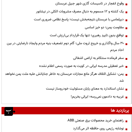
وقوع انفجار در تاسیسات گازی شهر جبیل عربستان
یک کشته و ۱۲ مسموم به دنبال مصرف مشروبات الکلی در نیشابور
دیپلماسی با عربستان نتیجه‌بخش نیست؛ پاسخ نظامی ضروری است
مقاومت یمن؛ دو خیز اساسی
توافقِ بدونِ تاییدِ رهبری؛ تنها یک قراردادِ بی‌ارزش است
۳۰ سال واگذاری و خروج ثروت ملی؛ گام دوم تضعیف بنیه مردم وایجاد نارضایتی در بین
احاد مردم
سفر فرمانده سنتکام به اراضی اشغالی
خبر تعطیلی مدرسه ایرانی در کویت به صورت رسمی اعلام نشده
یمن: تشکیل ائتلاف هرگز مانع مجازات عربستان به خاطر جنایاتش علیه ملت یمن نخواهد
شد
نشان استاندارد به معنای پایان مسئولیت خودروساز نیست
غریبه به دادمون نمی‌رسه؛ ایرانی بخریم!
پربازدید ها
راهنمای خرید محصولات برق صنعتی ABB
نوشابه رژیمی روی حافظه اثر می‌گذارد