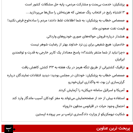
پزشکیان: خدمت بی‌منت و مشارکت مردمی، پایه حل مشکلات کشور است
3 اشتباه رایج در انتخاب رنگ صنعتی که هزینه‌اش را سال‌ها می‌پردازید...
صمصامی خطاب به پزشکیان: به شما اطلاعات غلط دادند؛ مردم را ساده‌لوح فرض نکنید!
قیمت نفت صعودی ماند
هشدار درباره فروش حواله‌های صوری خودروهای وارداتی
خادمیان: هیچ شفیعی برای زن نزد خداوند بهتر از رضایت شوهر نیست
«چرا نباید از شما متنفر باشند؟»؛ پاسخ معنادار یک کاربر خارجی به قدرت و توانمندی
ایرانیان
ترافیک کشتیرانی از طریق تنگه هرمز در یک هفته به ۳۳ کشتی کاهش یافت
صمصامی خطاب به پزشکیان: خودتان در مجلس بودید؛ دیدید انتقادات نمایندگان درباره
گران‌سازی ارز بود، نه واگذاری ایران‌خودرو
آمریکا و اسرائیل سامانه «پیکان» را آزمایش کردند
استفاده بیش از حد از صفحه‌نمایش می‌تواند به مغز کودکان آسیب ماندگار وارد کند
احتمال وجود حیات در اقیانوس مدفون «اروپا»
شکایت نیومکزیکو از وزارت دادگستری ترامپ بر سر پرونده اپستین
پربحث ترین عناوین