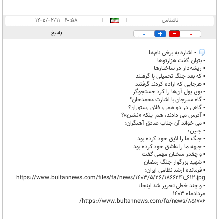
ناشناس
|
|
۲۰:۵۸ - ۱۴۰۵/۰۲/۱۱
پاسخ
0
0
▪︎ اشاره به برخی نام‌ها
▪︎ بتوان گفت هزارتوها
▪︎ ریشه‌دار در ساختارها
▪︎ که بعد جنگ تحمیلی پا گرفتند
▪︎ هرجایی که اراده کردند گرفتند
▪︎ بوی پول آن‌ها را کرد جستجوگر
▪︎ گاه سیرجان با اشارت محمدخان؟
▪︎ گاهی در دورهمی، فلان رستوران؟
▪︎ آدرس می دادند، هم اینکه «نشان»؟
▪︎ می خواند آن جناب صادق آهنگران:
▪︎ چنین:
▪︎ جنگ ما را لایق خود کرده بود
▪︎ جبهه ما را عاشق خود کرده بود
▪︎ و چقدر سخنان مهمی گفت
▪︎ شهید بزرگوار جنگ رمضان
▪︎ فرمانده ارشد نظامی ایران:
https://www.bultannews.com/files/fa/news/1403/5/26/1866241_612.jpg
▪︎ و چند خطی تحریر شد اینجا:
مردادماه ۱۴۰۳
https://www.bultannews.com/fa/news/851706/