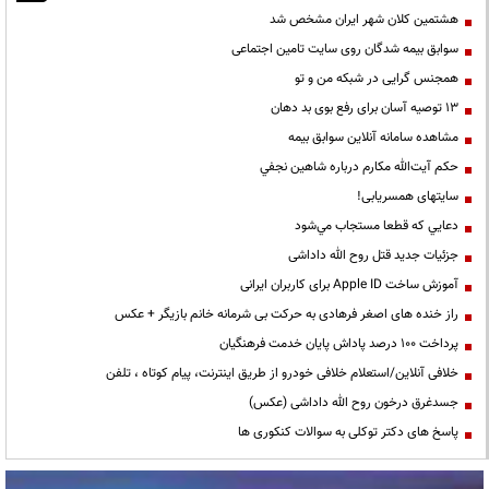
هشتمین کلان شهر ایران مشخص شد
سوابق بیمه شدگان روی سایت تامین اجتماعی
همجنس گرایی در شبکه من و تو
13 توصیه آسان برای رفع بوی بد دهان
مشاهده سامانه آنلاين سوابق بیمه
حكم آيت‌الله مكارم درباره شاهين نجفي
سایتهای همسریابی!
دعايي كه قطعا مستجاب مي‌شود
جزئیات جدید قتل روح الله داداشی
آموزش ساخت Apple ID برای کاربران ایرانی
راز خنده های اصغر فرهادی به حرکت بی شرمانه خانم بازیگر + عکس
پرداخت ۱۰۰ درصد پاداش پایان خدمت فرهنگیان
خلافی آنلاین/استعلام خلافی خودرو از طریق اینترنت، پیام کوتاه ، تلفن
جسدغرق درخون روح الله داداشی (عکس)
پاسخ های دکتر توکلی به سوالات کنکوری ها