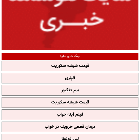
لینک های مفید
قیمت شیشه سکوریت
آلپاری
بیم دتکتور
قیمت شیشه سکوریت
فیلم آپنه خواب
درمان قطعی خروپف در خواب
لیزر فوتونا