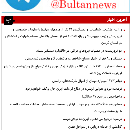
آخرین اخبار
وزارت اطلاعات: شناسایی و دستگیری ۲۱ نفر از مزدوران مرتبط با سازمان جاسوسی و
تروریستی رژیم صهیونیستی و بازداشت ۴ نفر از اعضای باندهای مسلح شرارت و اغتشاش
در استان کرمان
دو تروریست در عملیات نیروهای عراقی در «الانبار» دستگیر شدند
دستگیری ۸ نفر از اشرار مسلح شاخص و مرتبطین گروهک‌های تروریستی
معامله بیش از ۴۱۳ هزار تن کالا در بازار فیزیکی بورس کالا / حراج باز و پتروشیمی پیشران
ارزش معاملات روز شدند
تهاتر ۱۶۷۳ میلیارد تومان از اموال شرکت‌های تراستی
فرمانده نیروی هوایی ارتش: در دفاع از ملت ایران جان برکف خواهیم بود
ماجراجویی در سن ۹۷ سالگی!
معاون هماهنگ‌کننده نیروی هوایی ارتش: وضعیت سه خلبان عملیات حمله به العدید
هنوز مشخص نیست
ترامپ: ترجیح می‌دهم با ایران به توافق برسم
گزارشی از حادثه دریایی در سواحل عمان