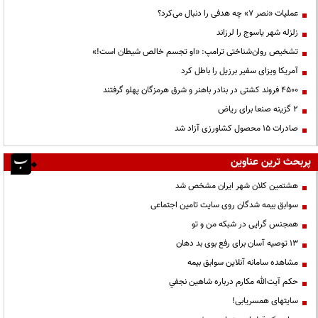
عملیات «نصر ۷» چه هدفی را دنبال می‌کرد؟
زلزله شهر یاسوج را لرزاند
تشخیص روان‌شناختی ترامپ: «او تجسم خالص شیطان است!»
آمریکا ویزای سفیر برزیل را باطل کرد
۴۵۰۰ فروند کشتی در بنادر باهنر و شرق هرمزگان پهلو گرفتند
۲ گزینه صنعا برای ریاض
صادرات ۱۵ محصول کشاورزی آزاد شد
پربحث ترین عناوین
هشتمین کلان شهر ایران مشخص شد
سوابق بیمه شدگان روی سایت تامین اجتماعی
همجنس گرایی در شبکه من و تو
13 توصیه آسان برای رفع بوی بد دهان
مشاهده سامانه آنلاين سوابق بیمه
حكم آيت‌الله مكارم درباره شاهين نجفي
سایتهای همسریابی!