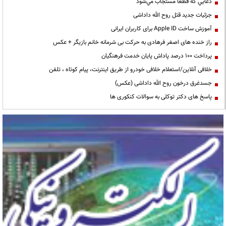
دعايي كه قطعا مستجاب مي‌شود
جزئیات جدید قتل روح الله داداشی
آموزش ساخت Apple ID برای کاربران ایرانی
راز خنده های اصغر فرهادی به حرکت بی شرمانه خانم بازیگر + عکس
پرداخت ۱۰۰ درصد پاداش پایان خدمت فرهنگیان
خلافی آنلاین/استعلام خلافی خودرو از طریق اینترنت، پیام کوتاه ، تلفن
جسدغرق درخون روح الله داداشی (عکس)
پاسخ های دکتر توکلی به سوالات کنکوری ها