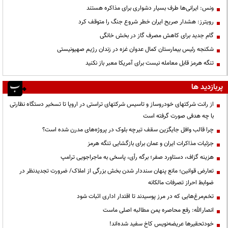
ونس: ایرانی‌ها طرف بسیار دشواری برای مذاکره هستند
رویترز: هشدار صریح ایران خطر شروع جنگ را متوقف کرد
گام جدید برای کاهش مصرف گاز در بخش خانگی
شکنجه رئیس بیمارستان کمال عدوان غزه در زندان رژیم صهیونیستی
تنگه هرمز قابل معامله نیست برای آمریکا معبر باز نکنید
پربازدید ها
از رانت‌ شرکتهای خودروساز و تاسیس شرکتهای تراستی در اروپا تا تسخیر دستگاه نظارتی
با چه هدفی صورت گرفته است
چرا قالب وافل جایگزین سقف تیرچه بلوک در پروژه‌های مدرن شده است؟
جزئیات مذاکرات ایران و عمان برای بازگشایی تنگه هرمز
هزینه گزاف، دستاورد صفر؛ برگه رأی، پاسخی به ماجراجویی ترامپ
تعارض قوانین؛ مانع پنهان سنددار شدن بخش بزرگی از املاک/ ضرورت تجدیدنظر در
ضوابط احراز تصرفات مالکانه
تخم‌مرغ‌هایی که در مرز پوسیدند تا اقتدار اداری اثبات شود
انصارالله: رفع محاصره یمن مطالبه اصلی ماست
خودتحقیرها عریضه‌نویس کاخ سفید شده‌اند!