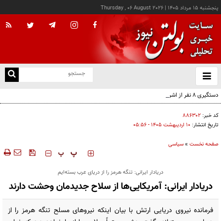
پنجشنبه ۱۵ مرداد ۱۴۰۵
|
Thursday , 06 August 2026
از
و
ته
دستگیری ۸ نفر از اشرار مسلح شاخص و مرتبطین گروهک‌های تروریستی
ن
نو
کد خبر:
۸۸۶۳۰۲
تاریخ انتشار:
۱۰ ارديبهشت ۱۴۰۵ - ۰۵:۵۶
صفحه نخست
»
سیاسی
‍‍‍ پ
پ
دریادار ایرانی: تنگه هرمز را از دریای عرب بسته‌ایم
دریادار ایرانی: آمریکایی‌ها از سلاح جدیدمان وحشت دارند
فرمانده نیروی دریایی ارتش با بیان اینکه نیروهای مسلح تنگه هرمز را از