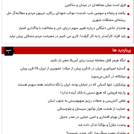
فرق است میان مجاهدان در میدان و ساکتین
یکصد و پنجاه و سومین شب خدمت؛ موکب شهدای رزکان، تریبون مردم و مطالبه‌گر حل
ریشه‌ای مشکلات شهری
هشدار حاجی دلیگانی درباره تغییر سهم دریای خزر و مخالفت با واگذاری امتیاز
باید افراد کارآمدتر را به کار گرفت/ کاری می کنیم در معیشت مردم مشکلی پیش نیاید
پربازدید ها
تنگه هرمز قابل معامله نیست برای آمریکا معبر باز نکنید
گستره امپراتوری ایران در ۵ قرن پیش از میلاد؛ تصویری از ایران ۲۵ قرن پیش
میانکاله در آتش می‌سوزد
پزشکیان: تنها کسانی که در خیابان بودند ایران را نگه نداشتند همه سهیم هستند
پارچه فروشی که هیچ نسبتی با بانک آینده ندارد!
نقض آتش‌بس و حملات رژیم صهیونیستی به جنوب لبنان
حمایت از هشت هزار نوآموز سیستان و بلوچستانی
جدال بهرام افشاری و امین حیایی در صدر جدول
وحدت مکرّراً و مؤکّداً تذکر داده شد
ماجرای نصب سنگ مزار اکبر عبدی چیست؟