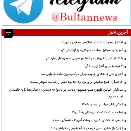
آخرین اخبار
احتمال وجود حیات در اقیانوس مدفون «اروپا»
آمریکا و اسرائیل سامانه «پیکان» را آزمایش کردند
هشدار درباره فروش حواله‌های صوری خودروهای وارداتی
۷ توصیه برای آغاز نویسندگی
احیای شن‌چاله‌های جنوب تهران درکمیسیون ماده ۵نهایی شد
خادمیان: هیچ شفیعی برای زن نزد خداوند بهتر از رضایت شوهر نیست
سربازانِ خیابانِ ظهور؛ ملتِ مبعوثِ رودسر در پاسخ به دشمن: «خیابان‌ها را به ناامیدان
نمی‌دهیم»
اعلام پایان مراسم اربعین ۱۴۰۵
توقف صادرات نفت عربستان به آمریکا
ترامپ از افشای کمبود مهمات آمریکا خشمگین است
اجازه باز شدن مسیر دوم در تنگه هرمز را نخواهیم داد