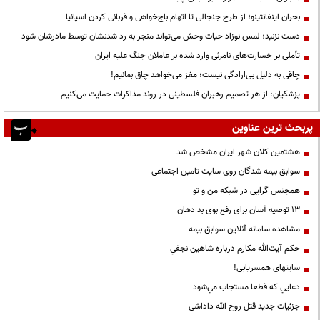
بحران اینفانتینو؛ از طرح جنجالی تا اتهام باج‌خواهی و قربانی کردن اسپانیا
دست نزنید؛ لمس نوزاد حیات وحش می‌تواند منجر به رد شدنشان توسط مادرشان شود
تأملی بر خسارت‌های نامرئی وارد شده بر عاملان جنگ علیه ایران
چاقی به دلیل بی‌ارادگی نیست؛ مغز می‌خواهد چاق بمانیم!
پزشکیان: از هر تصمیم رهبران فلسطینی در روند مذاکرات حمایت می‌کنیم
پربحث ترین عناوین
هشتمین کلان شهر ایران مشخص شد
سوابق بیمه شدگان روی سایت تامین اجتماعی
همجنس گرایی در شبکه من و تو
13 توصیه آسان برای رفع بوی بد دهان
مشاهده سامانه آنلاين سوابق بیمه
حكم آيت‌الله مكارم درباره شاهين نجفي
سایتهای همسریابی!
دعايي كه قطعا مستجاب مي‌شود
جزئیات جدید قتل روح الله داداشی