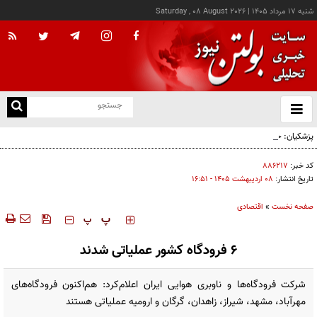
شنبه ۱۷ مرداد ۱۴۰۵
|
Saturday , 08 August 2026
از
و
ته
پزشکیان: خدمت بی‌منت و مشارکت مردمی، پایه حل مشکلات کشور است
ن
نو
کد خبر:
۸۸۶۲۱۷
تاریخ انتشار:
۰۸ ارديبهشت ۱۴۰۵ - ۱۶:۵۱
صفحه نخست
»
اقتصادی
‍‍‍ پ
پ
۶ فرودگاه‌ کشور عملیاتی شدند
شرکت فرودگاه‌ها و ناوبری هوایی ایران اعلام‌کرد:‌ هم‌اکنون فرودگاه‌های
مهرآباد، مشهد، شیراز، زاهدان، گرگان و ارومیه عملیاتی هستند