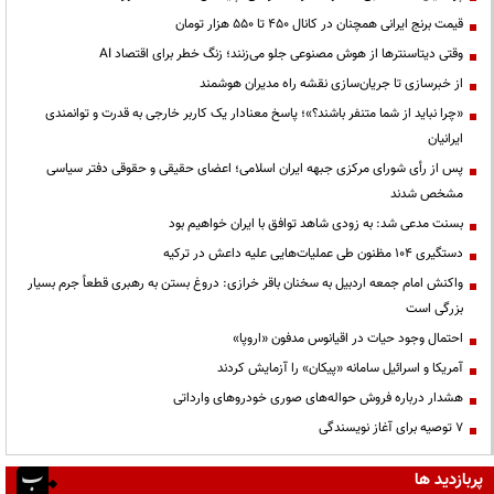
قیمت‌ برنج ایرانی همچنان در کانال ۴۵۰ تا ۵۵۰ هزار تومان
وقتی دیتاسنترها از هوش مصنوعی جلو می‌زنند؛ زنگ خطر برای اقتصاد AI
از خبرسازی تا جریان‌سازی نقشه راه مدیران هوشمند
«چرا نباید از شما متنفر باشند؟»؛ پاسخ معنادار یک کاربر خارجی به قدرت و توانمندی
ایرانیان
پس از رأی شورای مرکزی جبهه ایران اسلامی؛ اعضای حقیقی و حقوقی دفتر سیاسی
مشخص شدند
بسنت مدعی شد: به زودی شاهد توافق با ایران خواهیم بود
دستگیری ۱۰۴ مظنون طی عملیات‌هایی علیه داعش در ترکیه
واکنش امام جمعه اردبیل به سخنان باقر خرازی: دروغ بستن به رهبری قطعاً جرم بسیار
بزرگی است
احتمال وجود حیات در اقیانوس مدفون «اروپا»
آمریکا و اسرائیل سامانه «پیکان» را آزمایش کردند
هشدار درباره فروش حواله‌های صوری خودروهای وارداتی
۷ توصیه برای آغاز نویسندگی
پربازدید ها