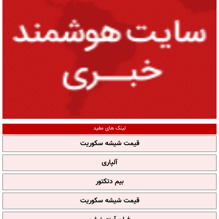
لینک های مفید
قیمت شیشه سکوریت
آلپاری
بیم دتکتور
قیمت شیشه سکوریت