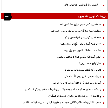
از التماس تا فروپاشی هژمونی دلار
پربحث ترین عناوین
هشتمین کلان شهر ایران مشخص شد
سوابق بیمه شدگان روی سایت تامین اجتماعی
همجنس گرایی در شبکه من و تو
13 توصیه آسان برای رفع بوی بد دهان
مشاهده سامانه آنلاين سوابق بیمه
حكم آيت‌الله مكارم درباره شاهين نجفي
سایتهای همسریابی!
دعايي كه قطعا مستجاب مي‌شود
جزئیات جدید قتل روح الله داداشی
آموزش ساخت Apple ID برای کاربران ایرانی
راز خنده های اصغر فرهادی به حرکت بی شرمانه خانم بازیگر + عکس
پرداخت ۱۰۰ درصد پاداش پایان خدمت فرهنگیان
خلافی آنلاین/استعلام خلافی خودرو از طریق اینترنت، پیام کوتاه ، تلفن