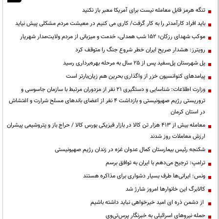
تنگه هرمز قابل معامله نیست برای آمریکا معبر باز نکنید
باید افراد کارآمدتر را به کار گرفت/ کاری می کنیم در معیشت مردم مشکلی پیش نیاید
موکب شهدای رزکان؛ ۱۵۲ شب همدلی، خدمت و میزبانی از مردم ولایت‌مدار شهریار
رویترز: هشدار صریح ایران خطر شروع جنگ را متوقف کرد
پل شهرستان پل‌سفید پس از ۲۵ سال به مرحله بهره‌برداری رسید
پیامدهای کنوانسیون خزر از واگذاری بحرین هم زیان‌بارتر است
وزارت اطلاعات: شناسایی و دستگیری ۲۱ نفر از مزدوران مرتبط با سازمان جاسوسی و
تروریستی رژیم صهیونیستی و بازداشت ۴ نفر از اعضای باندهای مسلح شرارت و اغتشاش
در استان کرمان
معامله بیش از ۴۱۳ هزار تن کالا در بازار فیزیکی بورس کالا / حراج باز و پتروشیمی پیشران
ارزش معاملات روز شدند
شکنجه رئیس بیمارستان کمال عدوان غزه در زندان رژیم صهیونیستی
ترامپ: ترجیح می‌دهم با ایران به توافق برسم
ونس: ایرانی‌ها طرف بسیار دشواری برای مذاکره هستند
کالابرگ این خانوارها امروز شارژ شد
از دشمن ذره ای امید خیرخواهی نباید داشته باشیم
حمله نیروهای اسرائیلی به خبرنگار پرس‌تی‌وی