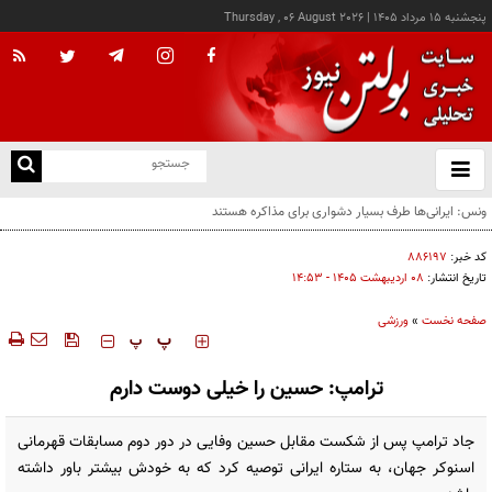
پنجشنبه ۱۵ مرداد ۱۴۰۵
|
Thursday , 06 August 2026
از
و
ته
رویترز: هشدار صریح ایران خطر شروع جنگ را متوقف کرد
ن
نو
کد خبر:
۸۸۶۱۹۷
تاریخ انتشار:
۰۸ ارديبهشت ۱۴۰۵ - ۱۴:۵۳
صفحه نخست
»
ورزشی
‍‍‍ پ
پ
ترامپ: حسین را خیلی دوست دارم
جاد ترامپ پس از شکست مقابل حسین وفایی در دور دوم مسابقات قهرمانی
اسنوکر جهان، به ستاره ایرانی توصیه کرد که به خودش بیشتر باور داشته