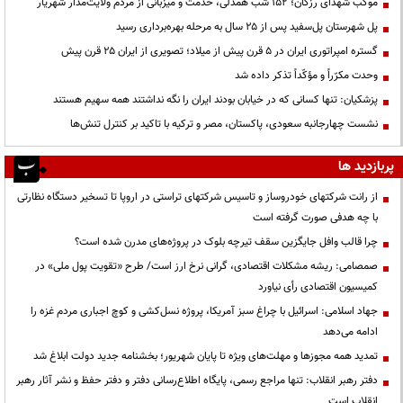
موکب شهدای رزکان؛ ۱۵۲ شب همدلی، خدمت و میزبانی از مردم ولایت‌مدار شهریار
پل شهرستان پل‌سفید پس از ۲۵ سال به مرحله بهره‌برداری رسید
گستره امپراتوری ایران در ۵ قرن پیش از میلاد؛ تصویری از ایران ۲۵ قرن پیش
وحدت مکرّراً و مؤکّداً تذکر داده شد
پزشکیان: تنها کسانی که در خیابان بودند ایران را نگه نداشتند همه سهیم هستند
نشست چهارجانبه سعودی، پاکستان، مصر و ترکیه با تاکید بر کنترل تنش‌ها
پربازدید ها
از رانت‌ شرکتهای خودروساز و تاسیس شرکتهای تراستی در اروپا تا تسخیر دستگاه نظارتی
با چه هدفی صورت گرفته است
چرا قالب وافل جایگزین سقف تیرچه بلوک در پروژه‌های مدرن شده است؟
صمصامی: ریشه مشکلات اقتصادی، گرانی نرخ ارز است/ طرح «تقویت پول ملی» در
کمیسیون اقتصادی رأی نیاورد
جهاد اسلامی: اسرائیل با چراغ سبز آمریکا، پروژه نسل‌کشی و کوچ اجباری مردم غزه را
ادامه می‌دهد
تمدید همه مجوزها و مهلت‌های ویژه تا پایان شهریور؛ بخشنامه جدید دولت ابلاغ شد
دفتر رهبر انقلاب: تنها مراجع رسمی، پایگاه اطلاع‌رسانی دفتر و دفتر حفظ و نشر آثار رهبر
انقلاب است