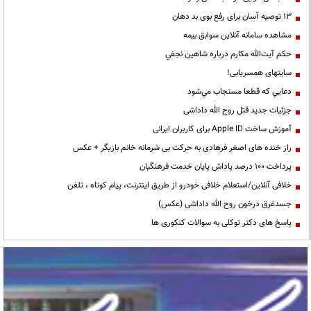
13 توصیه آسان برای رفع بوی بد دهان
مشاهده سامانه آنلاين سوابق بیمه
حكم آيت‌الله مكارم درباره شاهين نجفي
سایتهای همسریابی!
دعايي كه قطعا مستجاب مي‌شود
جزئیات جدید قتل روح الله داداشی
آموزش ساخت Apple ID برای کاربران ایرانی
راز خنده های اصغر فرهادی به حرکت بی شرمانه خانم بازیگر + عکس
پرداخت ۱۰۰ درصد پاداش پایان خدمت فرهنگیان
خلافی آنلاین/استعلام خلافی خودرو از طریق اینترنت، پیام کوتاه ، تلفن
جسدغرق درخون روح الله داداشی (عکس)
پاسخ های دکتر توکلی به سوالات کنکوری ها