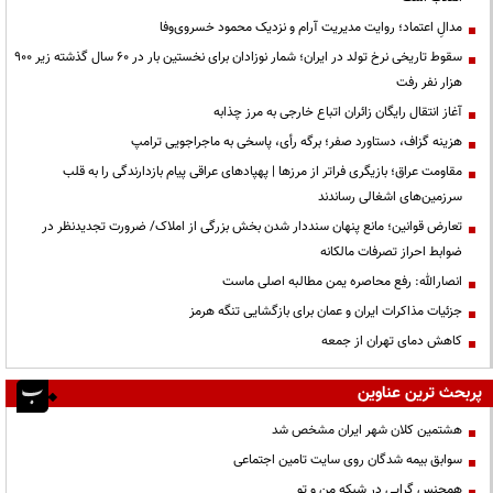
مدالِ اعتماد؛ روایت مدیریت آرام و نزدیک محمود خسروی‌وفا
سقوط تاریخی نرخ تولد در ایران؛ شمار نوزادان برای نخستین بار در ۶۰ سال گذشته زیر ۹۰۰
هزار نفر رفت
آغاز انتقال رایگان زائران اتباع خارجی به مرز چذابه
هزینه گزاف، دستاورد صفر؛ برگه رأی، پاسخی به ماجراجویی ترامپ
مقاومت عراق؛ بازیگری فراتر از مرزها | پهپادهای عراقی پیام بازدارندگی را به قلب
سرزمین‌های اشغالی رساندند
تعارض قوانین؛ مانع پنهان سنددار شدن بخش بزرگی از املاک/ ضرورت تجدیدنظر در
ضوابط احراز تصرفات مالکانه
انصارالله: رفع محاصره یمن مطالبه اصلی ماست
جزئیات مذاکرات ایران و عمان برای بازگشایی تنگه هرمز
کاهش دمای تهران از جمعه
پربحث ترین عناوین
هشتمین کلان شهر ایران مشخص شد
سوابق بیمه شدگان روی سایت تامین اجتماعی
همجنس گرایی در شبکه من و تو