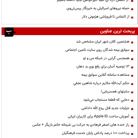
از دشمن ذره ای امید خیرخواهی نباید داشته باشیم
حمله نیروهای اسرائیلی به خبرنگار پرس‌تی‌وی
از التماس تا فروپاشی هژمونی دلار
پربحث ترین عناوین
هشتمین کلان شهر ایران مشخص شد
سوابق بیمه شدگان روی سایت تامین اجتماعی
همجنس گرایی در شبکه من و تو
13 توصیه آسان برای رفع بوی بد دهان
مشاهده سامانه آنلاين سوابق بیمه
حكم آيت‌الله مكارم درباره شاهين نجفي
سایتهای همسریابی!
دعايي كه قطعا مستجاب مي‌شود
جزئیات جدید قتل روح الله داداشی
آموزش ساخت Apple ID برای کاربران ایرانی
راز خنده های اصغر فرهادی به حرکت بی شرمانه خانم بازیگر + عکس
پرداخت ۱۰۰ درصد پاداش پایان خدمت فرهنگیان