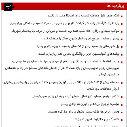
پربازدید ها
تنگه هرمز قابل معامله نیست برای آمریکا معبر باز نکنید
باید افراد کارآمدتر را به کار گرفت/ کاری می کنیم در معیشت مردم مشکلی پیش نیاید
موکب شهدای رزکان؛ ۱۵۲ شب همدلی، خدمت و میزبانی از مردم ولایت‌مدار شهریار
رویترز: هشدار صریح ایران خطر شروع جنگ را متوقف کرد
پل شهرستان پل‌سفید پس از ۲۵ سال به مرحله بهره‌برداری رسید
پیامدهای کنوانسیون خزر از واگذاری بحرین هم زیان‌بارتر است
وزارت اطلاعات: شناسایی و دستگیری ۲۱ نفر از مزدوران مرتبط با سازمان جاسوسی و
تروریستی رژیم صهیونیستی و بازداشت ۴ نفر از اعضای باندهای مسلح شرارت و اغتشاش
در استان کرمان
معامله بیش از ۴۱۳ هزار تن کالا در بازار فیزیکی بورس کالا / حراج باز و پتروشیمی پیشران
ارزش معاملات روز شدند
شکنجه رئیس بیمارستان کمال عدوان غزه در زندان رژیم صهیونیستی
ترامپ: ترجیح می‌دهم با ایران به توافق برسم
ونس: ایرانی‌ها طرف بسیار دشواری برای مذاکره هستند
کالابرگ این خانوارها امروز شارژ شد