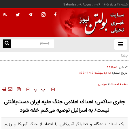
شنبه ۱۷ مرداد ۱۴۰۵
|
Saturday , 08 August 2026
از
و
ته
پزشکیان: خدمت بی‌منت و مشارکت مردمی، پایه حل مشکلات کشور است
ن
نو
کد خبر:
۸۸۶۱۸۵
تاریخ انتشار:
۰۸ ارديبهشت ۱۴۰۵ - ۱۱:۵۵
صفحه نخست
»
سیاسی
‍‍‍ پ
پ
جفری ساکس: اهداف اعلامی جنگ علیه ایران دست‌یافتنی
نیست/ به اسرائیل توصیه می‌کنم خفه شود
یک استاد دانشگاه و تحلیلگر آمریکایی با انتقاد از جنگ آمریکا و رژیم