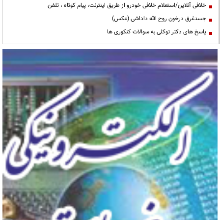
خلافی آنلاین/استعلام خلافی خودرو از طریق اینترنت، پیام کوتاه ، تلفن
جسدغرق درخون روح الله داداشی (عکس)
پاسخ های دکتر توکلی به سوالات کنکوری ها