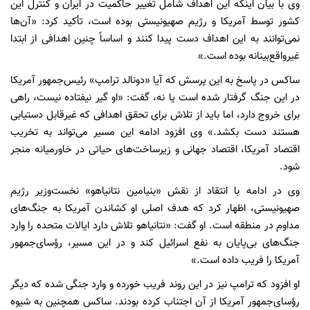
وی با بیان اینکه این اهداف شامل تغییر حاکمیت در ایران و کنترل این
کشور توسط آمریکا و رژیم صهیونیستی بوده است، تأکید کرد: «آن‌ها
نمی‌توانند به این اهداف دست پیدا کنند و اساساً چنین اهدافی از ابتدا
غیرواقع‌بینانه بوده است.»
ساکس در پاسخ به این پرسش که آیا «دونالد ترامپ» رئیس‌جمهور آمریکا
در این جنگ گرفتار شده است یا نه، گفت: «او گیر نیفتاده نیست، راهی
برای خروج دارد، اما باید از تلاش برای تحقق اهدافی که غیرقابل دستیابی
هستند دست بکشد.» وی افزود ادامه این مسیر می‌تواند به تخریب
اقتصاد آمریکا، اقتصاد جهانی و زیرساخت‌های حیاتی در خاورمیانه منجر
شود.
وی در ادامه با انتقاد از نقش «بنیامین نتانیاهو» نخست‌وزیر رژیم
صهیونیستی، اظهار کرد که هدف اصلی او کشاندن آمریکا به جنگ‌های
مداوم در منطقه است. او گفت: «نتانیاهو تلاش دارد ایالات متحده را وارد
جنگ‌های بی‌پایان به نفع اسرائیل کند و در این مسیر، رؤسای‌جمهور
آمریکا را فریب داده است.»
او افزود که ترامپ نیز در این روند فریب خورده و وارد جنگی شده که دیگر
رؤسای‌جمهور آمریکا از آن اجتناب کرده بودند. ساکس همچنین به شیوه