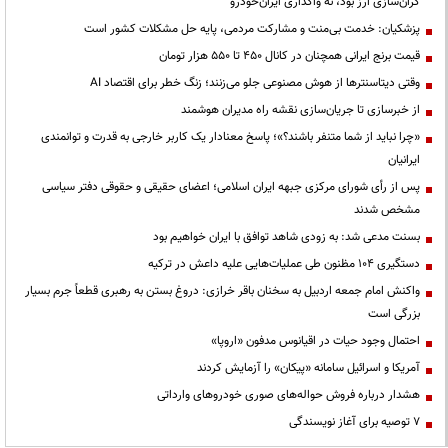
گران‌سازی ارز بود، نه واگذاری ایران‌خودرو
پزشکیان: خدمت بی‌منت و مشارکت مردمی، پایه حل مشکلات کشور است
قیمت‌ برنج ایرانی همچنان در کانال ۴۵۰ تا ۵۵۰ هزار تومان
وقتی دیتاسنترها از هوش مصنوعی جلو می‌زنند؛ زنگ خطر برای اقتصاد AI
از خبرسازی تا جریان‌سازی نقشه راه مدیران هوشمند
«چرا نباید از شما متنفر باشند؟»؛ پاسخ معنادار یک کاربر خارجی به قدرت و توانمندی
ایرانیان
پس از رأی شورای مرکزی جبهه ایران اسلامی؛ اعضای حقیقی و حقوقی دفتر سیاسی
مشخص شدند
بسنت مدعی شد: به زودی شاهد توافق با ایران خواهیم بود
دستگیری ۱۰۴ مظنون طی عملیات‌هایی علیه داعش در ترکیه
واکنش امام جمعه اردبیل به سخنان باقر خرازی: دروغ بستن به رهبری قطعاً جرم بسیار
بزرگی است
احتمال وجود حیات در اقیانوس مدفون «اروپا»
آمریکا و اسرائیل سامانه «پیکان» را آزمایش کردند
هشدار درباره فروش حواله‌های صوری خودروهای وارداتی
۷ توصیه برای آغاز نویسندگی