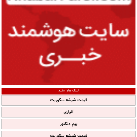
لینک های مفید
قیمت شیشه سکوریت
آلپاری
بیم دتکتور
قیمت شیشه سکوریت