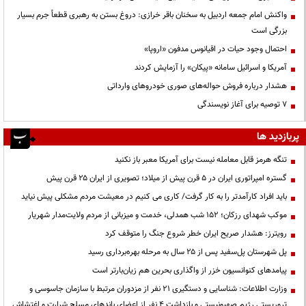
واکنش امام جمعه اردبیل به سخنان باقر خرازی: دروغ بستن به رهبری قطعاً جرم بسیار
بزرگی است
احتمال وجود حیات در اقیانوس مدفون «اروپا»
آمریکا و اسرائیل سامانه «پیکان» را آزمایش کردند
هشدار درباره فروش حواله‌های صوری خودروهای وارداتی
۷ توصیه برای آغاز نویسندگی
پربازدید ها
تنگه هرمز قابل معامله نیست برای آمریکا معبر باز نکنید
گستره امپراتوری ایران در ۵ قرن پیش از میلاد؛ تصویری از ایران ۲۵ قرن پیش
باید افراد کارآمدتر را به کار گرفت/ کاری می کنیم در معیشت مردم مشکلی پیش نیاید
موکب شهدای رزکان؛ ۱۵۲ شب همدلی، خدمت و میزبانی از مردم ولایت‌مدار شهریار
رویترز: هشدار صریح ایران خطر شروع جنگ را متوقف کرد
پل شهرستان پل‌سفید پس از ۲۵ سال به مرحله بهره‌برداری رسید
پیامدهای کنوانسیون خزر از واگذاری بحرین هم زیان‌بارتر است
وزارت اطلاعات: شناسایی و دستگیری ۲۱ نفر از مزدوران مرتبط با سازمان جاسوسی و
تروریستی رژیم صهیونیستی و بازداشت ۴ نفر از اعضای باندهای مسلح شرارت و اغتشاش