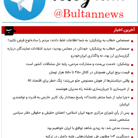
آخرین اخبار
صمصامی خطاب به پزشکیان: به شما اطلاعات غلط دادند؛ مردم را ساده‌لوح فرض نکنید!
صمصامی خطاب به پزشکیان: خودتان در مجلس بودید؛ دیدید انتقادات نمایندگان درباره
گران‌سازی ارز بود، نه واگذاری ایران‌خودرو
پزشکیان: خدمت بی‌منت و مشارکت مردمی، پایه حل مشکلات کشور است
قیمت‌ برنج ایرانی همچنان در کانال ۴۵۰ تا ۵۵۰ هزار تومان
وقتی دیتاسنترها از هوش مصنوعی جلو می‌زنند؛ زنگ خطر برای اقتصاد AI
از خبرسازی تا جریان‌سازی نقشه راه مدیران هوشمند
«چرا نباید از شما متنفر باشند؟»؛ پاسخ معنادار یک کاربر خارجی به قدرت و توانمندی
ایرانیان
پس از رأی شورای مرکزی جبهه ایران اسلامی؛ اعضای حقیقی و حقوقی دفتر سیاسی
مشخص شدند
بسنت مدعی شد: به زودی شاهد توافق با ایران خواهیم بود
دستگیری ۱۰۴ مظنون طی عملیات‌هایی علیه داعش در ترکیه