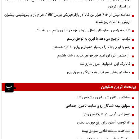
در استان کرمان
معامله بیش از ۴۱۳ هزار تن کالا در بازار فیزیکی بورس کالا / حراج باز و پتروشیمی پیشران
ارزش معاملات روز شدند
شکنجه رئیس بیمارستان کمال عدوان غزه در زندان رژیم صهیونیستی
ترامپ: ترجیح می‌دهم با ایران به توافق برسم
ونس: ایرانی‌ها طرف بسیار دشواری برای مذاکره هستند
از دشمن ذره ای امید خیرخواهی نباید داشته باشیم
کالابرگ این خانوارها امروز شارژ شد
حمله نیروهای اسرائیلی به خبرنگار پرس‌تی‌وی
پربحث ترین عناوین
هشتمین کلان شهر ایران مشخص شد
سوابق بیمه شدگان روی سایت تامین اجتماعی
همجنس گرایی در شبکه من و تو
13 توصیه آسان برای رفع بوی بد دهان
مشاهده سامانه آنلاين سوابق بیمه