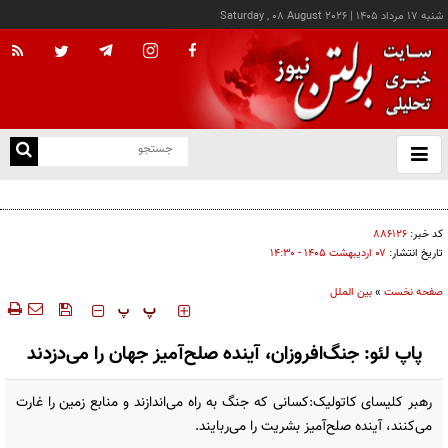
شنبه ۱۷ مرداد ۱۴۰۵
|
Saturday , 08 August 2026
از
و
ته
پزشکیان: خدمت بی‌منت و مشارکت مردمی، پایه حل مشکلات کشور است
ن
نو
کد خبر:
۸۸۶۱۲۶
تاریخ انتشار:
۰۷ ارديبهشت ۱۴۰۵ - ۱۴:۳۰
صفحه نخست
»
بین الملل
‍‍‍ پ
پ
پاپ لئو: جنگ‌افروزان، آینده صلح‌آمیز جهان را می‌دزدند
رهبر کلیسای کاتولیک:کسانی که جنگ به راه می‌اندازند و منابع زمین را غارت
می‌کنند، آینده صلح‌آمیز بشریت را می‌ربایند.