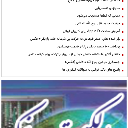
حكم آيت‌الله مكارم درباره شاهين نجفي
سایتهای همسریابی!
دعايي كه قطعا مستجاب مي‌شود
جزئیات جدید قتل روح الله داداشی
آموزش ساخت Apple ID برای کاربران ایرانی
راز خنده های اصغر فرهادی به حرکت بی شرمانه خانم بازیگر + عکس
پرداخت ۱۰۰ درصد پاداش پایان خدمت فرهنگیان
خلافی آنلاین/استعلام خلافی خودرو از طریق اینترنت، پیام کوتاه ، تلفن
جسدغرق درخون روح الله داداشی (عکس)
پاسخ های دکتر توکلی به سوالات کنکوری ها