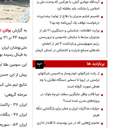
آیت‌الله جوادی آملی: با هرکس که وحدت ملی و
اسلامی را بشکند، باید مقابله کرد
تقسیم غنایم مدیران یا دفاع از تولید؛ پشت‌پرده
درخواست توقف یک آیین‌نامه چه بود؟
به گزارش
بولتن نی
وزارت اطلاعات: شناسایی و دستگیری ۲۱ نفر از
نتیجه ۴۴ بر ۳۱ پیروز شد و به مدال طلا رسید.
مزدوران مرتبط با سازمان جاسوسی و تروریستی
رژیم صهیونیستی و بازداشت ۴ نفر از اعضای
ملی‌پوشان ایران 
باندهای مسلح شرارت و اغتشاش در استان کرمان
به فینال رسیده بو
پربازدید ها
این سومین طلا ا
از رانت‌ شرکتهای خودروساز و تاسیس شرکتهای
پیش از این حسن 
تراستی در اروپا تا تسخیر دستگاه نظارتی با چه
نتایج تیم ملی کبد
هدفی صورت گرفته است
مرحله گروهی:
چرا قالب وافل جایگزین سقف تیرچه بلوک در
پروژه‌های مدرن شده است؟
ایران ۳۸ - پاکستان ۲۸
جزئیات مذاکرات ایران و عمان برای بازگشایی تنگه
ایران ۴۷ - بنگلادش ۳۱
هرمز
تخم‌مرغ‌هایی که در مرز پوسیدند تا اقتدار اداری
ایران ۵۳ - سوریه ۳۰