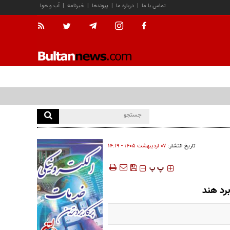
تماس با ما
|
درباره ما
|
پیوندها
|
خبرنامه
|
آب و هوا
تاریخ انتشار:
۰۷ ارديبهشت ۱۴۰۵ - ۱۴:۱۹
‍‍‍ پ
پ
برد هند