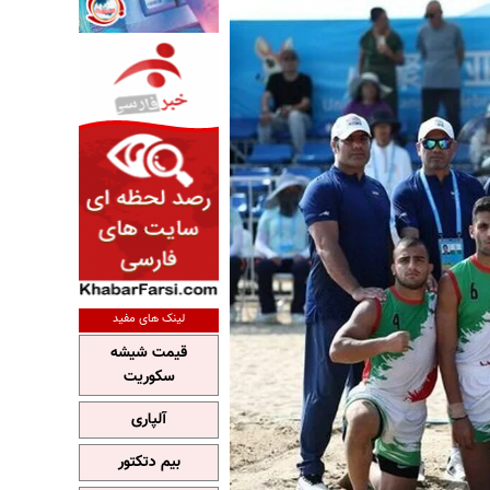
لینک های مفید
قیمت شیشه
سکوریت
آلپاری
بیم دتکتور