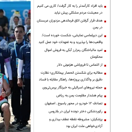
باید افراد کارآمدتر را به کار گرفت/ کاری می کنیم
در معیشت مردم مشکلی پیش نیاید
هدف قرار گرفتن اتاق‌ فرماندهی مزدوران عربستان
در یمن
این دیپلماسی نمایشی، شکست خورده است/
واقعیت‌ها را بپذیرید و به تعهدات خود عمل کنید
امید مالباختگان رمزارز آبکی به فروش اموال
محکومان
از التماس تا فروپاشی هژمونی دلار
مطالبه برای شکستن انحصار پیمانکاری؛ نظارت
دقیق بر واگذاری پروژه‌ها، راهکار مقابله با فساد
حمله نیروهای اسرائیلی به خبرنگار پرس‌تی‌وی
پیام هشدار مقاومت یمن به ریاض
تصادف ۱۲ خودرو در محور یاسوج ـ اصفهان
رکوردشکنی دختر دونده ایران در بلاروس
پزشکیان: مشروطه نقطه عطف بیداری و
آزادی‌خواهی ملت ایران بود