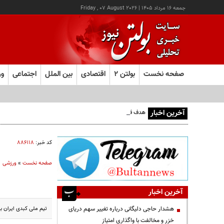
جمعه ۱۶ مرداد ۱۴۰۵
|
Friday , 07 August 2026
صفحه نخست
بولتن ۲
اقتصادی
بین الملل
اجتماعی
ور
آخرین اخبار
هدف قرار گرفتن اتاق‌ فرماندهی مزدوران عربستان در یمن
کد خبر:
۸۸۶۱۱۸
صفحه نخست
»
ورزشی
آخرین اخبار
تیم ملی کبدی ایران ب
هشدار حاجی دلیگانی درباره تغییر سهم دریای
خزر و مخالفت با واگذاری امتیاز