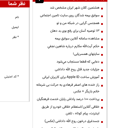
نظر شما
هشتمین کلان شهر ایران مشخص شد
سوابق بیمه شدگان روی سایت تامین اجتماعی
نام
همجنس گرایی در شبکه من و تو
ایمیل
13 توصیه آسان برای رفع بوی بد دهان
* نظر
مشاهده سامانه آنلاين سوابق بیمه
حكم آيت‌الله مكارم درباره شاهين نجفي
سایتهای همسریابی!
دعايي كه قطعا مستجاب مي‌شود
جزئیات جدید قتل روح الله داداشی
* کد امنیتی
آموزش ساخت Apple ID برای کاربران ایرانی
راز خنده های اصغر فرهادی به حرکت بی شرمانه
خانم بازیگر + عکس
پرداخت ۱۰۰ درصد پاداش پایان خدمت فرهنگیان
خلافی آنلاین/استعلام خلافی خودرو از طریق
اینترنت، پیام کوتاه ، تلفن
جسدغرق درخون روح الله داداشی (عکس)