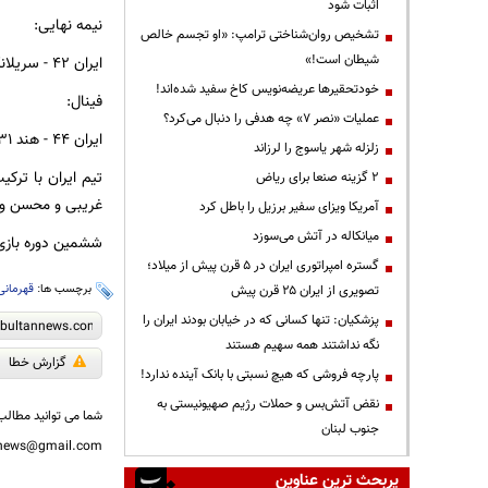
اثبات شود
نیمه نهایی:
تشخیص روان‌شناختی ترامپ: «او تجسم خالص
شیطان است!»
ایران ۴۲ - سریلانکا ۲۹
خودتحقیرها عریضه‌نویس کاخ سفید شده‌اند!
فینال:
عملیات «نصر ۷» چه هدفی را دنبال می‌کرد؟
ایران ۴۴ - هند ۳۱
زلزله شهر یاسوج را لرزاند
تیم ایران با تر
۲ گزینه صنعا برای ریاض
غریبی و محسن وا
آمریکا ویزای سفیر برزیل را باطل کرد
میانکاله در آتش می‌سوزد
ششمین دوره بازی‌
گستره امپراتوری ایران در ۵ قرن پیش از میلاد؛
برچسب ها:
قهرمانی
تصویری از ایران ۲۵ قرن پیش
پزشکیان: تنها کسانی که در خیابان بودند ایران را
نگه نداشتند همه سهیم هستند
گزارش خطا
پارچه فروشی که هیچ نسبتی با بانک آینده ندارد!
نقض آتش‌بس و حملات رژیم صهیونیستی به
شما می توانید مطالب 
جنوب لبنان
nnews@gmail.com
پربحث ترین عناوین