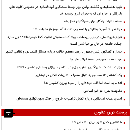
تایید هشدارهای گذشته بولتن نیوز توسط سخنگوی قوه قضائیه در خصوص کارت های
بارزگانی و اجاره ای که به بحران ارزی رسیده اند
بسته اینترنت رایگان برای خبرنگاران فعال شد
ذوالقدر: تا آمریکا رفتارش را تصحیح نکند، تنگه هرمز باز نخواهد شد
تاراج هویت ملی در بازار بی‌صاحب پوشاک؛ مسئولان نظارت کجا خوابیده‌اند؟ / زیر سایه
جنگ، جامعه در حال بی‌حیا شدن است
دیدار و گفتگوی رئیس‌جمهور با رهبر معظم انقلاب درباره مسائل اقتصادی و نظامی کشور
غریبه به دادمون نمی‌رسه؛ ایرانی بخریم!
وزارت اطلاعات: خبرنگاران نقش بارزی در ناکامی سربازان رسانه‌ای دشمن داشتند
یک کشته و ۱۲ مسموم به دنبال مصرف مشروبات الکلی در نیشابور
اعدام بد است اما قلب تپنده‌ای را از سینه بیرون کشیدن نه!
مقاومت یمن؛ دو خیز اساسی
ادعای رسانه آمریکایی درباره تمایل ترامپ به خروج از جنگ بدون توافق هسته‌ای
پربحث ترین عناوین
هشتمین کلان شهر ایران مشخص شد