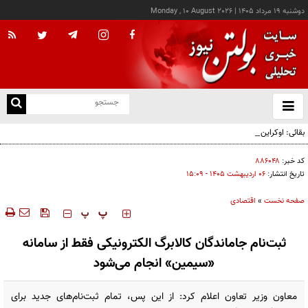
دوشنبه ۱۹ مرداد ۱۴۰۵
|
Monday , 10 August 2026
از
و
ته
بقائی: اوکراین جبران نکند، جبران می‌کنیم
ن
نو
کد خبر:
۸۸۶۰۴۸
تاریخ انتشار:
۰۶ ارديبهشت ۱۴۰۵ - ۱۵:۰۹
صفحه نخست
»
اقتصادی
‍‍‍ پ
پ
ثبت‌نام جاماندگان کالابرگ الکترونیکی فقط از سامانه
«سیمین» انجام می‌شود
معاون وزیر تعاون اعلام کرد: از این پس، تمام ثبت‌نام‌های جدید برای