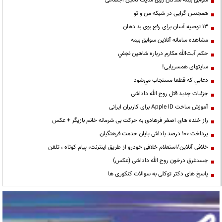
سوابق بیمه شدگان روی سایت تامین اجتماعی
همجنس گرایی در شبکه من و تو
13 توصیه آسان برای رفع بوی بد دهان
مشاهده سامانه آنلاين سوابق بیمه
حكم آيت‌الله مكارم درباره شاهين نجفي
سایتهای همسریابی!
دعايي كه قطعا مستجاب مي‌شود
جزئیات جدید قتل روح الله داداشی
آموزش ساخت Apple ID برای کاربران ایرانی
راز خنده های اصغر فرهادی به حرکت بی شرمانه خانم بازیگر + عکس
پرداخت ۱۰۰ درصد پاداش پایان خدمت فرهنگیان
خلافی آنلاین/استعلام خلافی خودرو از طریق اینترنت، پیام کوتاه ، تلفن
جسدغرق درخون روح الله داداشی (عکس)
پاسخ های دکتر توکلی به سوالات کنکوری ها