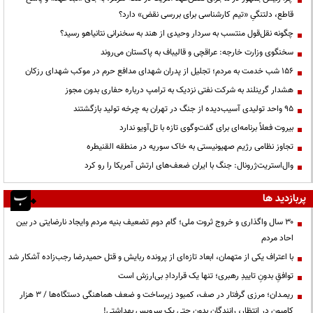
قاطع، دلتنگیِ «تیم کارشناسی برای بررسی نقض» دارد؟
چگونه نقل‌قول منتسب به سردار وحیدی از هند به سخنرانی نتانیاهو رسید؟
سخنگوی وزارت خارجه: عراقچی و قالیباف به پاکستان می‌روند
۱۵۶ شب خدمت به مردم؛ تجلیل از پدران شهدای مدافع حرم در موکب شهدای رزکان
هشدار گرینلند به شرکت نفتی نزدیک به ترامپ درباره حفاری بدون مجوز
95 واحد تولیدی آسیب‌دیده از جنگ در تهران به چرخه تولید بازگشتند
بیروت فعلاً برنامه‌ای برای گفت‌وگوی تازه با تل‌آویو ندارد
تجاوز نظامی رژیم صهیونیستی به خاک سوریه در منطقه القنیطره
وال‌استریت‌ژرونال: جنگ با ایران ضعف‌های ارتش آمریکا را رو کرد
پربازدید ها
۳۰ سال واگذاری و خروج ثروت ملی؛ گام دوم تضعیف بنیه مردم وایجاد نارضایتی در بین
احاد مردم
با اعتراف یکی از متهمان، ابعاد تازه‌ای از پرونده ربایش و قتل حمیدرضا رجب‌زاده آشکار شد
توافقِ بدونِ تاییدِ رهبری؛ تنها یک قراردادِ بی‌ارزش است
ریمـدان؛ مرزی گرفتار در صف، کمبود زیرساخت و ضعف هماهنگی دستگاه‌ها / ۳ هزار
کامیون در انتظار، رانندگان بدون حتی یک سرویس بهداشتی!