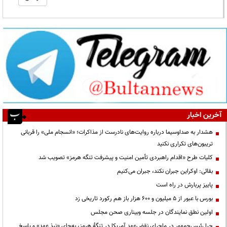
آخرین اخبار
هشدار به صداوسیما درباره روایت‌های نادرست از مذاکرات؛ «انسجام ملی» را قربانی
تریبون‌های تکراری نکنید
کلیات طرح «اقدام راهبردی تأمین امنیت و پیشرفت تنگه هرمز» تصویب شد
بقائی: اوکراین جبران نکند، جبران می‌کنیم
پاییز پربارش در راه است
بورس با عبور از ۵ میلیون و ۶۰۰ هزار باز هم رکورد تاریخی زد
اولین نطق نمایندگان در جلسه وبیناری صحن مجلس
چرا رئیس‌جمهور در ماجرای نقض‌عهد آمریکا در تنگهٔ هرمز، به‌جای «نبذ عهد» و پاسخ