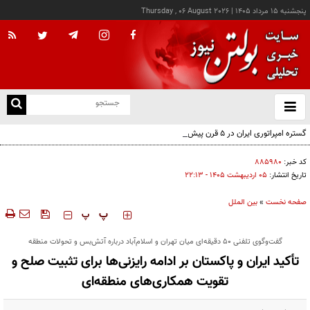
پنجشنبه ۱۵ مرداد ۱۴۰۵
|
Thursday , 06 August 2026
از
و
ته
گستره امپراتوری ایران در ۵ قرن پیش از میلاد؛ تصویری از ایران ۲۵ قرن پیش
ن
نو
کد خبر:
۸۸۵۹۸۰
تاریخ انتشار:
۰۵ ارديبهشت ۱۴۰۵ - ۲۲:۱۳
صفحه نخست
»
بین الملل
‍‍‍ پ
پ
گفت‌وگوی تلفنی ۵۰ دقیقه‌ای میان تهران و اسلام‌آباد درباره آتش‌بس و تحولات منطقه
تأکید ایران و پاکستان بر ادامه رایزنی‌ها برای تثبیت صلح و
تقویت همکاری‌های منطقه‌ای