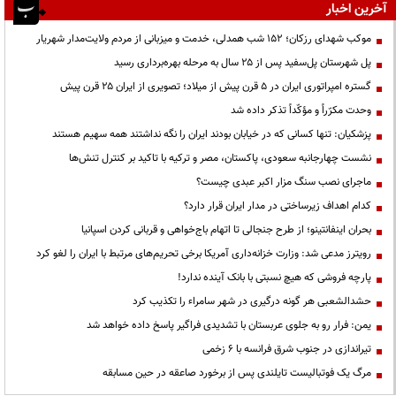
آخرین اخبار
موکب شهدای رزکان؛ ۱۵۲ شب همدلی، خدمت و میزبانی از مردم ولایت‌مدار شهریار
پل شهرستان پل‌سفید پس از ۲۵ سال به مرحله بهره‌برداری رسید
گستره امپراتوری ایران در ۵ قرن پیش از میلاد؛ تصویری از ایران ۲۵ قرن پیش
وحدت مکرّراً و مؤکّداً تذکر داده شد
پزشکیان: تنها کسانی که در خیابان بودند ایران را نگه نداشتند همه سهیم هستند
نشست چهارجانبه سعودی، پاکستان، مصر و ترکیه با تاکید بر کنترل تنش‌ها
ماجرای نصب سنگ مزار اکبر عبدی چیست؟
کدام اهداف زیرساختی در مدار ایران قرار دارد؟
بحران اینفانتینو؛ از طرح جنجالی تا اتهام باج‌خواهی و قربانی کردن اسپانیا
رویترز مدعی شد: وزارت خزانه‌داری آمریکا برخی تحریم‌های مرتبط با ایران را لغو کرد
پارچه فروشی که هیچ نسبتی با بانک آینده ندارد!
حشدالشعبی هر گونه درگیری در شهر سامراء را تکذیب کرد
یمن: فرار رو به جلوی عربستان با تشدیدی فراگیر پاسخ داده خواهد شد
تیراندازی در جنوب شرق فرانسه با ۶ زخمی
مرگ یک فوتبالیست تایلندی پس از برخورد صاعقه در حین مسابقه