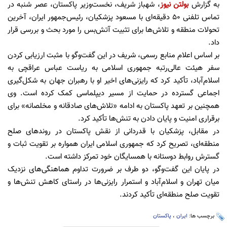
به گزارش
بولتن نیوز
، شهباز شریف، نخست‌وزیر پاکستان، عصر شنبه در
تماس تلفنی ۵۰ دقیقه‌ای با مسعود پزشکیان، رئیس‌جمهور ایران، آخرین
تحولات منطقه و تلاش‌ها برای تثبیت آتش‌بس را مورد بحث و بررسی قرار
داد.
بر اساس اعلام منابع رسمی، شریف در این گفت‌وگو با مثبت ارزیابی کردن
سفر هیئت عالی‌رتبه جمهوری اسلامی به ریاست عباس عراقچی به
اسلام‌آباد، تأکید کرد که رایزنی‌های اخیر او با رهبران جهان به شکل‌گیری
اجماعی گسترده در حمایت از مسیر دیپلماسی کمک کرده است. وی
همچنین بر تعهد پاکستان به ادامه «تلاش‌های صادقانه و مخلصانه» برای
برقراری امنیت و پایان دادن به تنش‌ها تأکید کرد.
در مقابل، پزشکیان با قدردانی از نقش پاکستان در روندهای صلح
منطقه‌ای، تصریح کرد که جمهوری اسلامی ایران همواره بر تقویت ثبات و
گسترش روابط دوستانه با همسایگان خود تمرکز داشته است.
در پایان این گفت‌وگو، دو طرف بر ضرورت تداوم هماهنگی‌های نزدیک
میان تهران و اسلام‌آباد و استمرار رایزنی‌ها در راستای کاهش تنش‌ها و
تقویت صلح منطقه‌ای تأکید کردند.
برچسب ها:
ایران
،
پاکستان