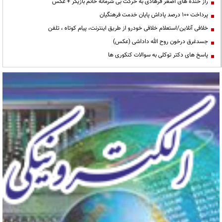
راز خنده های اصغر فرهادی به حرکت بی شرمانه خانم بازیگر + عکس
پرداخت ۱۰۰ درصد پاداش پایان خدمت فرهنگیان
خلافی آنلاین/استعلام خلافی خودرو از طریق اینترنت، پیام کوتاه ، تلفن
جسدغرق درخون روح الله داداشی (عکس)
پاسخ های دکتر توکلی به سوالات کنکوری ها