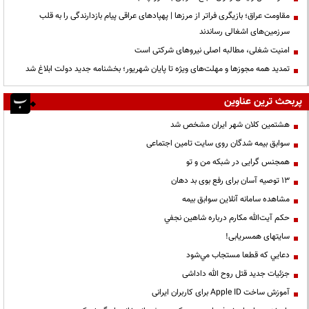
مقاومت عراق؛ بازیگری فراتر از مرزها | پهپادهای عراقی پیام بازدارندگی را به قلب
سرزمین‌های اشغالی رساندند
‌امنیت شغلی، مطالبه اصلی نیروهای شرکتی است
تمدید همه مجوزها و مهلت‌های ویژه تا پایان شهریور؛ بخشنامه جدید دولت ابلاغ شد
پربحث ترین عناوین
هشتمین کلان شهر ایران مشخص شد
سوابق بیمه شدگان روی سایت تامین اجتماعی
همجنس گرایی در شبکه من و تو
13 توصیه آسان برای رفع بوی بد دهان
مشاهده سامانه آنلاين سوابق بیمه
حكم آيت‌الله مكارم درباره شاهين نجفي
سایتهای همسریابی!
دعايي كه قطعا مستجاب مي‌شود
جزئیات جدید قتل روح الله داداشی
آموزش ساخت Apple ID برای کاربران ایرانی