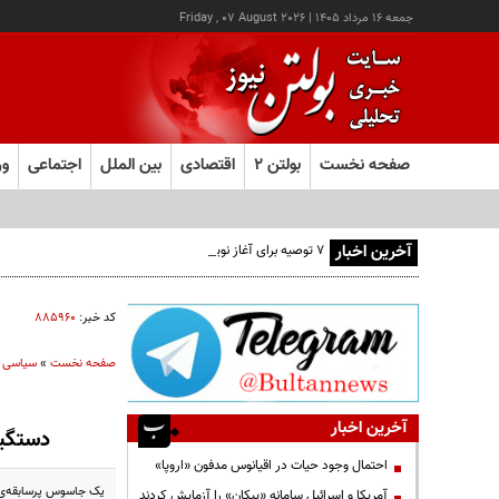
جمعه ۱۶ مرداد ۱۴۰۵
|
Friday , 07 August 2026
صفحه نخست
بولتن ۲
اقتصادی
بین الملل
اجتماعی
ور
آخرین اخبار
۷ توصیه برای آغاز نویسندگی
کد خبر:
۸۸۵۹۶۰
صفحه نخست
»
سیاسی
آخرین اخبار
دستگیری ی
احتمال وجود حیات در اقیانوس مدفون «اروپا»
یک جاسوس پرسابقه‌ی رژیم صهیونیستی و ۱۵ تن از عوامل گروهک‌های مزدور و گ
آمریکا و اسرائیل سامانه «پیکان» را آزمایش کردند