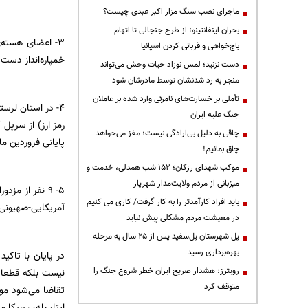
ماجرای نصب سنگ مزار اکبر عبدی چیست؟
بحران اینفانتینو؛ از طرح جنجالی تا اتهام
۳- اعضای هسته
باج‌خواهی و قربانی کردن اسپانیا
خمپاره‌انداز دست
دست نزنید؛ لمس نوزاد حیات وحش می‌تواند
منجر به رد شدنشان توسط مادرشان شود
تأملی بر خسارت‌های نامرئی وارد شده بر عاملان
۴- در استان لرس
جنگ علیه ایران
رمز ارز) از سرپ
چاقی به دلیل بی‌ارادگی نیست؛ مغز می‌خواهد
پایانی فروردین ما
چاق بمانیم!
موکب شهدای رزکان؛ ۱۵۲ شب همدلی، خدمت و
میزبانی از مردم ولایت‌مدار شهریار
۵- ۹ نفر از 
باید افراد کارآمدتر را به کار گرفت/ کاری می کنیم
آمریکایی-صهیونی 
در معیشت مردم مشکلی پیش نیاید
پل شهرستان پل‌سفید پس از ۲۵ سال به مرحله
بهره‌برداری رسید
در پایان با تاک
رویترز: هشدار صریح ایران خطر شروع جنگ را
نیست بلکه قطعا 
متوقف کرد
ایتا، بله، روبیکا و سروش‌پلاس به