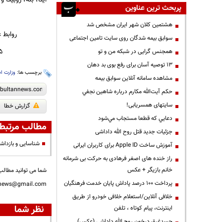
پربحث ترین عناوین
هشتمین کلان شهر ایران مشخص شد
روابط عمومی
سوابق بیمه شدگان روی سایت تامین اجتماعی
۵ اردیبهشت ماه۱۴۰۵
همجنس گرایی در شبکه من و تو
13 توصیه آسان برای رفع بوی بد دهان
برچسب ها:
وزارت ا
مشاهده سامانه آنلاين سوابق بیمه
حكم آيت‌الله مكارم درباره شاهين نجفي
سایتهای همسریابی!
گزارش خطا
دعايي كه قطعا مستجاب مي‌شود
مطالب مرتبط
جزئیات جدید قتل روح الله داداشی
شناسایی و بازداش
آموزش ساخت Apple ID برای کاربران ایرانی
راز خنده های اصغر فرهادی به حرکت بی شرمانه
خانم بازیگر + عکس
شما می توانید مطالب 
پرداخت ۱۰۰ درصد پاداش پایان خدمت فرهنگیان
nnews@gmail.com
خلافی آنلاین/استعلام خلافی خودرو از طریق
نظر شما
اینترنت، پیام کوتاه ، تلفن
جسدغرق درخون روح الله داداشی (عکس)