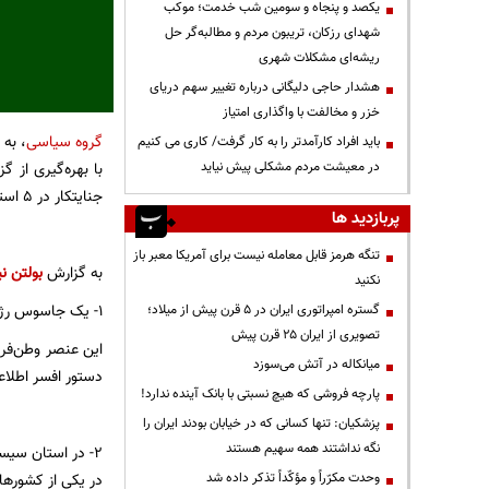
یکصد و پنجاه و سومین شب خدمت؛ موکب
شهدای رزکان، تریبون مردم و مطالبه‌گر حل
ریشه‌ای مشکلات شهری
هشدار حاجی دلیگانی درباره تغییر سهم دریای
خزر و مخالفت با واگذاری امتیاز
گروه سیاسی
، به 
باید افراد کارآمدتر را به کار گرفت/ کاری می کنیم
در معیشت مردم مشکلی پیش نیاید
جنایتکار در ۵ استان کشور شناسایی و دستگیر شدند.
پربازدید ها
تنگه هرمز قابل معامله نیست برای آمریکا معبر باز
به گزارش
بولتن نی
نکنید
۱- یک جاسوس رژیم صهیونیستی به‌ نام «امید_آ» توسط سربازان گمنام امام زمان(عج) در اداره‌کل اطلاعات استان ایلام دستگیر شد.
گستره امپراتوری ایران در ۵ قرن پیش از میلاد؛
تصویری از ایران ۲۵ قرن پیش
این عنصر وطن‌فرو
میانکاله در آتش می‌سوزد
دستور افسر اطلاع
پارچه فروشی که هیچ نسبتی با بانک آینده ندارد!
پزشکیان: تنها کسانی که در خیابان بودند ایران را
نگه نداشتند همه سهیم هستند
۲- در استان سی
وحدت مکرّراً و مؤکّداً تذکر داده شد
در یکی از کشورها