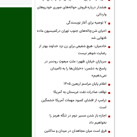
هشدار درباره فروش حواله‌های صوری خودروهای
وارداتی
۷ توصیه برای آغاز نویسندگی
احیای شن‌چاله‌های جنوب تهران درکمیسیون ماده
۵نهایی شد
خادمیان: هیچ شفیعی برای زن نزد خداوند بهتر از
رضایت شوهر نیست
سربازانِ خیابانِ ظهور؛ ملتِ مبعوثِ رودسر در
پاسخ به دشمن: «خیابان‌ها را به ناامیدان
نمی‌دهیم»
اعلام پایان مراسم اربعین ۱۴۰۵
توقف صادرات نفت عربستان به آمریکا
ترامپ از افشای کمبود مهمات آمریکا خشمگین
است
اجازه باز شدن مسیر دوم در تنگه هرمز را
نخواهیم داد
فرق است میان مجاهدان در میدان و ساکتین