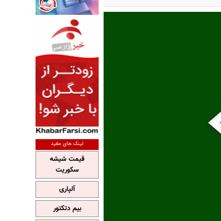
لینک های مفید
قیمت شیشه
سکوریت
آلپاری
بیم دتکتور