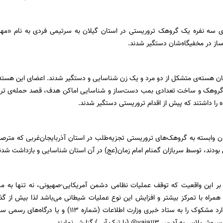
‌ی سه نفره یک گروهک تروریستی در استان گیلان به سرتیمی فردی به نام «مه
‌ساز در مخفیگاه‌شان دستگیر شدند.
تان هسته‌ی متشکل از دو مرد و یک زن شناسایی و دستگیر شدند. اعضای این هسته
ل گروهک و ساخت تعدادی بمب دست‌ساز و شناسایی اماکن هدف، قصد حمله‌ی تروری
ه را داشتند که پیش از اقدام تروریستی دستگیر شدند.
مزدوران وابسته به گروهک‌های تروریستی تجزیه‌طلب در استان آذربایجان‌غربی که مت
بودند، توسط سربازان گمنام امام زمان(عج) در آن استان شناسایی و بازداشت شدن
ید بر این واقعیت که توقف عملیات نظامی دشمن آمریکایی-صهیونی، نه تنها به 
همراه با تمرکز بیشتر و افزایش این نوع عملیات شیطانی می‌باشد لذا بیش از 
تقاضا می‌شود موارد مشکوک را به ستاد خبری وزارت اط
 آدرس vaja113@ (با تیک آبی) گزارش نمایند.