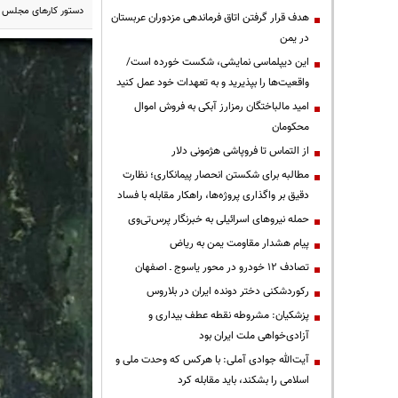
دستور کارهای مجلس ش
هدف قرار گرفتن اتاق‌ فرماندهی مزدوران عربستان
در یمن
این دیپلماسی نمایشی، شکست خورده است/
واقعیت‌ها را بپذیرید و به تعهدات خود عمل کنید
امید مالباختگان رمزارز آبکی به فروش اموال
محکومان
از التماس تا فروپاشی هژمونی دلار
مطالبه برای شکستن انحصار پیمانکاری؛ نظارت
دقیق بر واگذاری پروژه‌ها، راهکار مقابله با فساد
حمله نیروهای اسرائیلی به خبرنگار پرس‌تی‌وی
پیام هشدار مقاومت یمن به ریاض
تصادف ۱۲ خودرو در محور یاسوج ـ اصفهان
رکوردشکنی دختر دونده ایران در بلاروس
پزشکیان: مشروطه نقطه عطف بیداری و
آزادی‌خواهی ملت ایران بود
آیت‌الله جوادی آملی: با هرکس که وحدت ملی و
اسلامی را بشکند، باید مقابله کرد