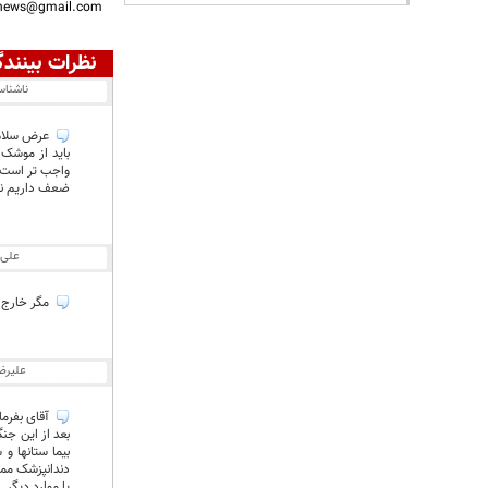
nnews@gmail.com
نظرات بینندگ
ناشنا
عرض سلام و
باید از موشک 
واجب تر است ،
ضعف داریم نم
علی
مگر خارج ش
علیرض
آقای بفرما
یا موارد دیگر.