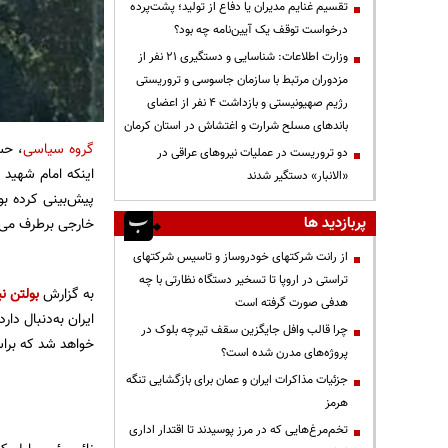
تقسیم غنایم مدیران یا دفاع از تولید؛ پشت‌پرده
درخواست توقف یک آیین‌نامه چه بود؟
وزارت اطلاعات: شناسایی و دستگیری ۲۱ نفر از
مزدوران مرتبط با سازمان جاسوسی و تروریستی
رژیم صهیونیستی و بازداشت ۴ نفر از اعضای
باندهای مسلح شرارت و اغتشاش در استان کرمان
گروه سیاسی
، حس
دو تروریست در عملیات نیروهای عراقی در
اینکه امام شهید
«الانبار» دستگیر شدند
پیش‌بینی کرده بود
پربازدید ها
خارجی برطرف می‌ک
از رانت‌ شرکتهای خودروساز و تاسیس شرکتهای
تراستی در اروپا تا تسخیر دستگاه نظارتی با چه
به گزارش
بولتن نی
هدفی صورت گرفته است
ایران به‌دنبال د
چرا قالب وافل جایگزین سقف تیرچه بلوک در
خواهد شد که براس
پروژه‌های مدرن شده است؟
جزئیات مذاکرات ایران و عمان برای بازگشایی تنگه
هرمز
تخم‌مرغ‌هایی که در مرز پوسیدند تا اقتدار اداری