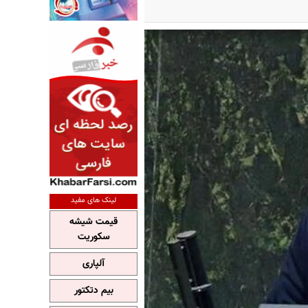
لینک های مفید
قیمت شیشه
سکوریت
آلپاری
بیم دتکتور