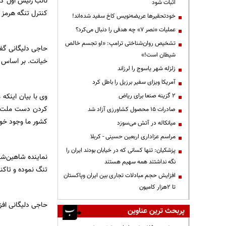
اثبات شود
کنترل تنگه هرمز 
خودتحقیرها عریضه‌نویس کاخ سفید شده‌اند!
عملیات «نصر ۷» چه هدفی را دنبال می‌کرد؟
تشخیص روان‌شناختی ترامپ: «او تجسم خالص
حاجی دلیگانی گفت
شیطان است!»
خیانت. بر اساس ک
زلزله شهر یاسوج را لرزاند
آمریکا ویزای سفیر برزیل را باطل کرد
۲ گزینه صنعا برای ریاض
کردن دست ملت ای
صادرات ۱۵ محصول کشاورزی آزاد شد
کشور ما وجود خو
میانکاله در آتش می‌سوزد
مراسم عزاداری اربعین حسینی - کربلا
پزشکیان: تنها کسانی که در خیابان بودند ایران را
نماینده شاهین‌شه
نگه نداشتند همه سهیم هستند
تنگ نموده و تاکنون
افزایش حجم مبادلات تجاری بین ایران وپاکستان
تا 2هزار کامیون
حاجی دلیگانی افز
پربحث ترین عناوین