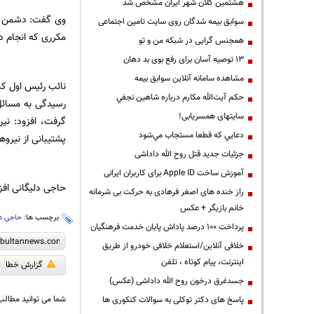
هشتمین کلان شهر ایران مشخص شد
وی گفت: دشمن در
سوابق بیمه شدگان روی سایت تامین اجتماعی
مکرری که انجام دا
همجنس گرایی در شبکه من و تو
13 توصیه آسان برای رفع بوی بد دهان
مشاهده سامانه آنلاين سوابق بیمه
حكم آيت‌الله مكارم درباره شاهين نجفي
رسیدگی به مسائل
سایتهای همسریابی!
گرفت، افزود: نی
دعايي كه قطعا مستجاب مي‌شود
پشتیبانی از نیرو
جزئیات جدید قتل روح الله داداشی
آموزش ساخت Apple ID برای کاربران ایرانی
حاجی دلیگانی افز
راز خنده های اصغر فرهادی به حرکت بی شرمانه
خانم بازیگر + عکس
برچسب ها:
حاجی دل
پرداخت ۱۰۰ درصد پاداش پایان خدمت فرهنگیان
خلافی آنلاین/استعلام خلافی خودرو از طریق
اینترنت، پیام کوتاه ، تلفن
گزارش خطا
جسدغرق درخون روح الله داداشی (عکس)
شما می توانید مطالب 
پاسخ های دکتر توکلی به سوالات کنکوری ها