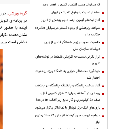
که می‌تواند مسیر اقتصاد کشور را تغییر دهد
هشدار نسبت به وقوع تندباد در تهران
گروه ورزشی
: در 
در برنامه‌ای تلو
آغاز ثبت‌نام آزمون ارشد علوم پزشکی از امروز
شواهد پژوهشی از وجود فسفر در بمباران «لامرد»
نشان‌دهنده نگران
حکایت دارد
تلاشی است برای یا
خاصیت عجیب رژیم اشغالگر قدس از زبان
دیپلمات سازمان ملل
ابراز نگرانی نسبت به افزایش غلط‌ها در نوشته‌های
شهری
جهانگیر: محمدباقر خرازی به دادگاه ویژه روحانیت
احضار شد
آغاز ساخت پناهگاه و پارکینگ -پناهگاه در پایتخت
ریمـدان در آستانه بحران؛ ۳ هزار کامیون قفل،
صف ۵۰ کیلومتری و گاز مایع زیر آفتاب ۵۰ درجه!
بازی‌های لیگ برتر فوتبال با تماشاگر برگزار می‌شود
دریاچه ارومیه جان گرفت؛ افزایش ۷۸ سانتی‌متری
تراز