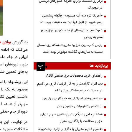
برگزاری نشست وزرای خارجه کشورهای بریکس
در نیویورک
«آمریکا ذرّه ذرّه آب میشود»؛ چگونه پیشبینی
رهبر شهید از افول ابرقدرت به حقیقت پیوست؟
دعوت مجدد عربستان از نخست‌وزیر عراق برای
سفر به ریاض
به گزارش
بولتن ن
رئیس کمیسیون انرژی: مدیریت شبکه برق امسال
می‌کنند که ادامه
نسبت به سال‌های گذشته موفق‌تر بوده است
بدون دوره‌های اس
پربازدید ها
به‌جای تحمیل فشا
راهنمای خرید محصولات برق صنعتی ABB
این پیشنهاد با 
باید افراد کارآمدتر را به کار گرفت/ کاری می کنیم
محدود به یک یا د
در معیشت مردم مشکلی پیش نیاید
داشت: تعیین تکلی
حمله نیروهای اسرائیلی به خبرنگار پرس‌تی‌وی
مهم‌تر از همه، ق
از التماس تا فروپاشی هژمونی دلار
دوره از جام حذفی
هشدار حاجی دلیگانی درباره تغییر سهم دریای
خزر و مخالفت با واگذاری امتیاز
در نهایت، این ب
مشکلات موجود حکا
تقسیم غنایم مدیران یا دفاع از تولید؛ پشت‌پرده