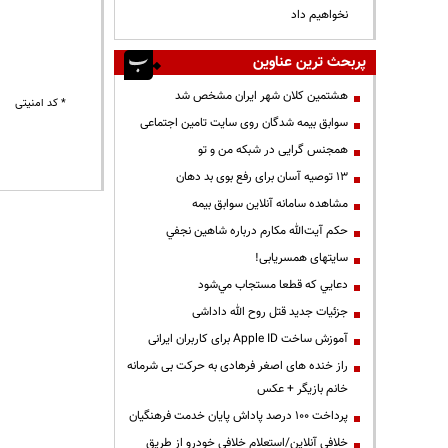
نخواهیم داد
پربحث ترین عناوین
هشتمین کلان شهر ایران مشخص شد
* کد امنیتی
سوابق بیمه شدگان روی سایت تامین اجتماعی
همجنس گرایی در شبکه من و تو
13 توصیه آسان برای رفع بوی بد دهان
مشاهده سامانه آنلاين سوابق بیمه
حكم آيت‌الله مكارم درباره شاهين نجفي
سایتهای همسریابی!
دعايي كه قطعا مستجاب مي‌شود
جزئیات جدید قتل روح الله داداشی
آموزش ساخت Apple ID برای کاربران ایرانی
راز خنده های اصغر فرهادی به حرکت بی شرمانه
خانم بازیگر + عکس
پرداخت ۱۰۰ درصد پاداش پایان خدمت فرهنگیان
خلافی آنلاین/استعلام خلافی خودرو از طریق