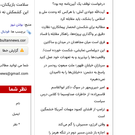
درخواست توقف یک آیین‌نامه چه بود؟
سلامت بازیکنان، ی
این کشمکش نه تن
آیت‌الله جوادی آملی: با هرکس که وحدت ملی و
اسلامی را بشکند، باید مقابله کرد
منبع:
بولتن نیوز
مطالبه برای شکستن انحصار پیمانکاری؛ نظارت
برچسب ها:
فوتبال
،
دقیق بر واگذاری پروژه‌ها، راهکار مقابله با فساد
فرق است میان مجاهدان در میدان و ساکتین
این دیپلماسی نمایشی، شکست خورده است/
گزارش خطا
واقعیت‌ها را بپذیرید و به تعهدات خود عمل کنید
سربازانِ خیابانِ ظهور؛ ملتِ مبعوثِ رودسر در
شما می توانید مطالب 
پاسخ به دشمن: «خیابان‌ها را به ناامیدان
nnews@gmail.com
نمی‌دهیم»
امیر دبیری‌مهر در سوگ دکتر ابوالقاسم
نظر شما
قاسم‌زاده؛ از خاطرات صداوسیما تا کلاس درس
سیاست
نام
ترامپ از افشای کمبود مهمات آمریکا خشمگین
ایمیل
است
وقتی انرژی، مسیرش را گم می‌کند
* نظر
اجازه باز شدن مسیر دوم در تنگه هرمز را