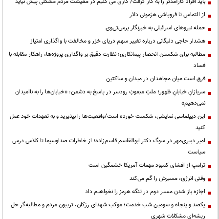
باید افراد کارآمدتر را به کار گرفت/ کاری می کنیم در معیشت مردم مشکلی پیش نیاید
از التماس تا فروپاشی هژمونی دلار
حمله نیروهای اسرائیلی به خبرنگار پرس‌تی‌وی
هشدار حاجی دلیگانی درباره تغییر سهم دریای خزر و مخالفت با واگذاری امتیاز
مطالبه برای شکستن انحصار پیمانکاری؛ نظارت دقیق بر واگذاری پروژه‌ها، راهکار مقابله با
فساد
فرق است میان مجاهدان در میدان و ساکتین
سربازانِ خیابانِ ظهور؛ ملتِ مبعوثِ رودسر در پاسخ به دشمن: «خیابان‌ها را به ناامیدان
نمی‌دهیم»
این دیپلماسی نمایشی، شکست خورده است/واقعیت‌ها را بپذیرید و به تعهدات خود عمل
کنید
امیر دبیری‌مهر در سوگ دکتر ابوالقاسم قاسم‌زاده؛ از خاطرات صداوسیما تا کلاس درس
سیاست
ترامپ از افشای کمبود مهمات آمریکا خشمگین است
وقتی انرژی، مسیرش را گم می‌کند
اجازه باز شدن مسیر دوم در تنگه هرمز را نخواهیم داد
یکصد و پنجاه و سومین شب خدمت؛ موکب شهدای رزکان، تریبون مردم و مطالبه‌گر حل
ریشه‌ای مشکلات شهری