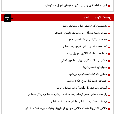
امید مالباختگان رمزارز آبکی به فروش اموال محکومان
پربحث ترین عناوین
هشتمین کلان شهر ایران مشخص شد
سوابق بیمه شدگان روی سایت تامین اجتماعی
همجنس گرایی در شبکه من و تو
13 توصیه آسان برای رفع بوی بد دهان
مشاهده سامانه آنلاين سوابق بیمه
حكم آيت‌الله مكارم درباره شاهين نجفي
سایتهای همسریابی!
دعايي كه قطعا مستجاب مي‌شود
جزئیات جدید قتل روح الله داداشی
آموزش ساخت Apple ID برای کاربران ایرانی
راز خنده های اصغر فرهادی به حرکت بی شرمانه خانم بازیگر + عکس
پرداخت ۱۰۰ درصد پاداش پایان خدمت فرهنگیان
خلافی آنلاین/استعلام خلافی خودرو از طریق اینترنت، پیام کوتاه ، تلفن