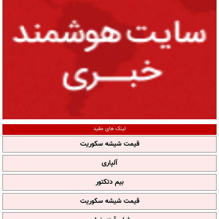
لینک های مفید
قیمت شیشه سکوریت
آلپاری
بیم دتکتور
قیمت شیشه سکوریت