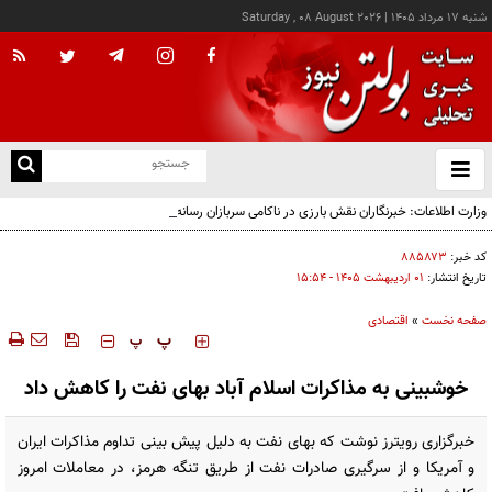
شنبه ۱۷ مرداد ۱۴۰۵
|
Saturday , 08 August 2026
از
و
ته
وزارت اطلاعات: خبرنگاران نقش بارزی در ناکامی سربازان رسانه‌ای دشمن داشتند
ن
نو
کد خبر:
۸۸۵۸۷۳
تاریخ انتشار:
۰۱ ارديبهشت ۱۴۰۵ - ۱۵:۵۴
صفحه نخست
»
اقتصادی
‍‍‍ پ
پ
خوشبینی به مذاکرات اسلام آباد بهای نفت را کاهش داد
خبرگزاری رویترز نوشت که بهای نفت به دلیل پیش بینی تداوم مذاکرات ایران
و آمریکا و از سرگیری صادرات نفت از طریق تنگه هرمز، در معاملات امروز