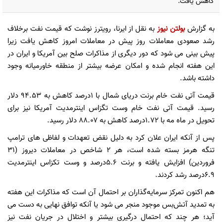
کاهش یافت.
به گزارش
بولتن نیوز
به نقل از ایرنا، رویترز نوشت که قیمت نفت برخلاف
رشد صعودی معاملات روز پیش در معاملات امروز کاهش یافت زیرا
پیش بینی می شود که دور دیگری از مذاکرات صلح بین آمریکا و ایران در
این هفته انجام شده و امکان عرضه بیشتر از منطقه خاورمیانه وجود
داشته باشد.
قیمت آتی نفت خام برنت دریای شمال با ۱درصد کاهش به ۹۴.۵۳ دلار
رسید. قیمت آتی نفت خام وست تگزاس اینترمدیت آمریکا نیز برای
تحویل در ماه مه با ۱.۷۲درصد کاهش به ۸۸.۰۷ دلار رسید.
پس از آنکه ایران علان کرد به دلیل نقض تعهدات و لفاظی های ترامپ
تنگه هرمز بسته شده است، هر ۲ شاخص در معاملات دیروز (۳۱
فروردین) افزایش یافته و برنت ۵.۶درصد و وست تکزاس اینترمدیت
۶.۹درصد رشد کردند.
هم اکنون تمرکز سرمایه‌گذاران بر احتمال آن است که مذاکرات این هفته
به تمدید آتش‌بس موجود منجر می شود یا آنکه توافق نهایی به دست می
آید؛ هر چند که احتمال درگیری بیشتر و اختلال در جریان نفت نیز