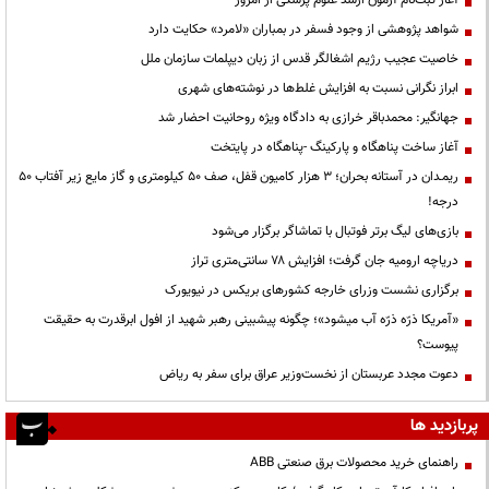
شواهد پژوهشی از وجود فسفر در بمباران «لامرد» حکایت دارد
خاصیت عجیب رژیم اشغالگر قدس از زبان دیپلمات سازمان ملل
ابراز نگرانی نسبت به افزایش غلط‌ها در نوشته‌های شهری
جهانگیر: محمدباقر خرازی به دادگاه ویژه روحانیت احضار شد
آغاز ساخت پناهگاه و پارکینگ -پناهگاه در پایتخت
ریمـدان در آستانه بحران؛ ۳ هزار کامیون قفل، صف ۵۰ کیلومتری و گاز مایع زیر آفتاب ۵۰
درجه!
بازی‌های لیگ برتر فوتبال با تماشاگر برگزار می‌شود
دریاچه ارومیه جان گرفت؛ افزایش ۷۸ سانتی‌متری تراز
برگزاری نشست وزرای خارجه کشورهای بریکس در نیویورک
«آمریکا ذرّه ذرّه آب میشود»؛ چگونه پیشبینی رهبر شهید از افول ابرقدرت به حقیقت
پیوست؟
دعوت مجدد عربستان از نخست‌وزیر عراق برای سفر به ریاض
پربازدید ها
راهنمای خرید محصولات برق صنعتی ABB