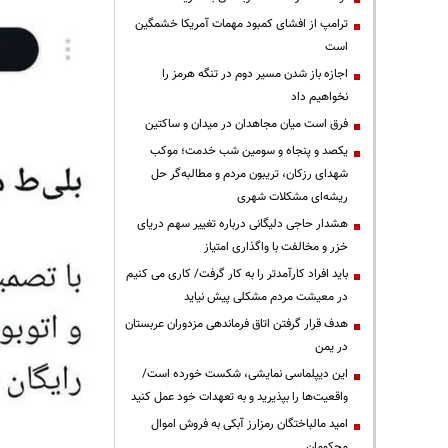
ترامپ از افشای کمبود مهمات آمریکا خشمگین
است
اجازه باز شدن مسیر دوم در تنگه هرمز را
نخواهیم داد
فرق است میان مجاهدان در میدان و ساکتین
یکصد و پنجاه و سومین شب خدمت؛ موکب
شهدای رزکان، تریبون مردم و مطالبه‌گر حل
ریشه‌ای مشکلات شهری
هشدار حاجی دلیگانی درباره تغییر سهم دریای
خزر و مخالفت با واگذاری امتیاز
باید افراد کارآمدتر را به کار گرفت/ کاری می کنیم
در معیشت مردم مشکلی پیش نیاید
هدف قرار گرفتن اتاق‌ فرماندهی مزدوران عربستان
در یمن
این دیپلماسی نمایشی، شکست خورده است/
واقعیت‌ها را بپذیرید و به تعهدات خود عمل کنید
امید مالباختگان رمزارز آبکی به فروش اموال
محکومان