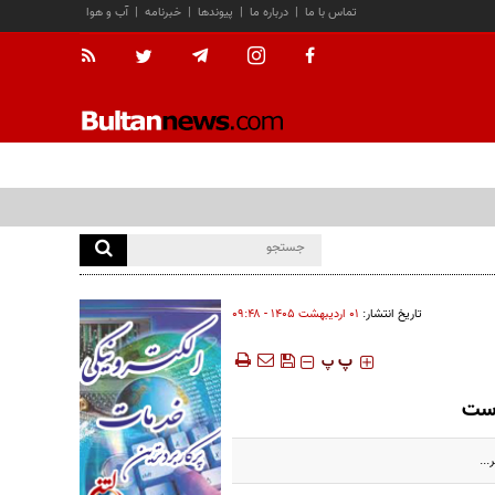
تماس با ما
|
درباره ما
|
پیوندها
|
خبرنامه
|
آب و هوا
تاریخ انتشار:
۰۱ ارديبهشت ۱۴۰۵ - ۰۹:۴۸
‍‍‍ پ
پ
...