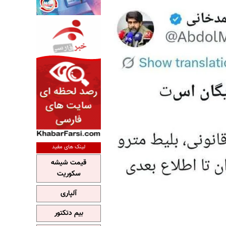
لینک های مفید
قیمت شیشه
سکوریت
آلپاری
بیم دتکتور