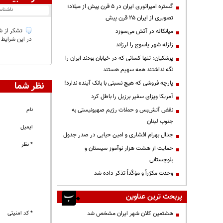
گستره امپراتوری ایران در ۵ قرن پیش از میلاد؛
ناشنا
تصویری از ایران ۲۵ قرن پیش
تشکر از شه
میانکاله در آتش می‌سوزد
در این شرایط 
زلزله شهر یاسوج را لرزاند
پزشکیان: تنها کسانی که در خیابان بودند ایران را
نگه نداشتند همه سهیم هستند
پارچه فروشی که هیچ نسبتی با بانک آینده ندارد!
نظر شما
آمریکا ویزای سفیر برزیل را باطل کرد
نام
نقض آتش‌بس و حملات رژیم صهیونیستی به
جنوب لبنان
ایمیل
جدال بهرام افشاری و امین حیایی در صدر جدول
* نظر
حمایت از هشت هزار نوآموز سیستان و
بلوچستانی
وحدت مکرّراً و مؤکّداً تذکر داده شد
پربحث ترین عناوین
* کد امنیتی
هشتمین کلان شهر ایران مشخص شد