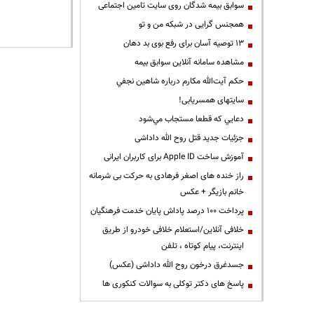
سوابق بیمه شدگان روی سایت تامین اجتماعی
همجنس گرایی در شبکه من و تو
13 توصیه آسان برای رفع بوی بد دهان
مشاهده سامانه آنلاين سوابق بیمه
حكم آيت‌الله مكارم درباره شاهين نجفي
سایتهای همسریابی!
دعايي كه قطعا مستجاب مي‌شود
جزئیات جدید قتل روح الله داداشی
آموزش ساخت Apple ID برای کاربران ایرانی
راز خنده های اصغر فرهادی به حرکت بی شرمانه
خانم بازیگر + عکس
پرداخت ۱۰۰ درصد پاداش پایان خدمت فرهنگیان
خلافی آنلاین/استعلام خلافی خودرو از طریق
اینترنت، پیام کوتاه ، تلفن
جسدغرق درخون روح الله داداشی (عکس)
پاسخ های دکتر توکلی به سوالات کنکوری ها