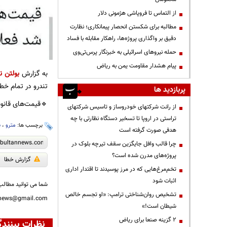
از التماس تا فروپاشی هژمونی دلار
مطالبه برای شکستن انحصار پیمانکاری؛ نظارت
دقیق بر واگذاری پروژه‌ها، راهکار مقابله با فساد
حمله نیروهای اسرائیلی به خبرنگار پرس‌تی‌وی
پیام هشدار مقاومت یمن به ریاض
به گزارش
بولتن نی
تندرو در تمام خطو
پربازدید ها
🔹قیمت‌های قانونی مصوب سال ١۴٠۵ که امروز در
از رانت‌ شرکتهای خودروساز و تاسیس شرکتهای
تراستی در اروپا تا تسخیر دستگاه نظارتی با چه
برچسب ها:
مترو
،
ب
هدفی صورت گرفته است
چرا قالب وافل جایگزین سقف تیرچه بلوک در
پروژه‌های مدرن شده است؟
گزارش خطا
تخم‌مرغ‌هایی که در مرز پوسیدند تا اقتدار اداری
اثبات شود
شما می توانید مطالب 
تشخیص روان‌شناختی ترامپ: «او تجسم خالص
nnews@gmail.com
شیطان است!»
۲ گزینه صنعا برای ریاض
نظرات بینندگ