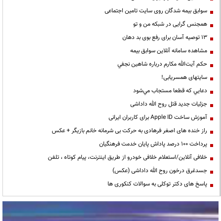
سوابق بیمه شدگان روی سایت تامین اجتماعی
همجنس گرایی در شبکه من و تو
13 توصیه آسان برای رفع بوی بد دهان
مشاهده سامانه آنلاين سوابق بیمه
حكم آيت‌الله مكارم درباره شاهين نجفي
سایتهای همسریابی!
دعايي كه قطعا مستجاب مي‌شود
جزئیات جدید قتل روح الله داداشی
آموزش ساخت Apple ID برای کاربران ایرانی
راز خنده های اصغر فرهادی به حرکت بی شرمانه خانم بازیگر + عکس
پرداخت ۱۰۰ درصد پاداش پایان خدمت فرهنگیان
خلافی آنلاین/استعلام خلافی خودرو از طریق اینترنت، پیام کوتاه ، تلفن
جسدغرق درخون روح الله داداشی (عکس)
پاسخ های دکتر توکلی به سوالات کنکوری ها