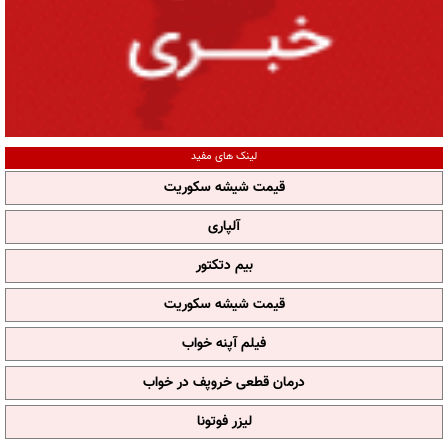
لینک های مفید
قیمت شیشه سکوریت
آلپاری
بیم دتکتور
قیمت شیشه سکوریت
فیلم آپنه خواب
درمان قطعی خروپف در خواب
لیزر فوتونا