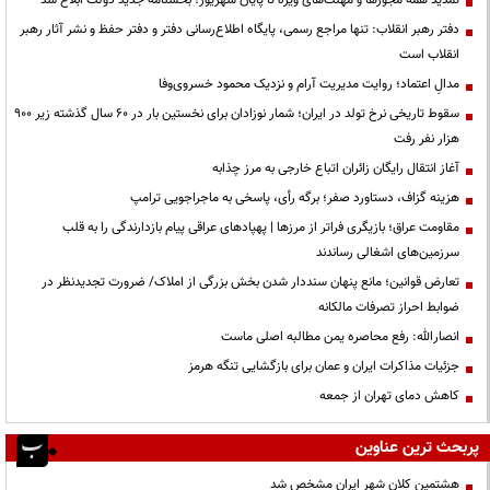
تمدید همه مجوزها و مهلت‌های ویژه تا پایان شهریور؛ بخشنامه جدید دولت ابلاغ شد
دفتر رهبر انقلاب: تنها مراجع رسمی، پایگاه اطلاع‌رسانی دفتر و دفتر حفظ و نشر آثار رهبر
انقلاب است
مدالِ اعتماد؛ روایت مدیریت آرام و نزدیک محمود خسروی‌وفا
سقوط تاریخی نرخ تولد در ایران؛ شمار نوزادان برای نخستین بار در ۶۰ سال گذشته زیر ۹۰۰
هزار نفر رفت
آغاز انتقال رایگان زائران اتباع خارجی به مرز چذابه
هزینه گزاف، دستاورد صفر؛ برگه رأی، پاسخی به ماجراجویی ترامپ
مقاومت عراق؛ بازیگری فراتر از مرزها | پهپادهای عراقی پیام بازدارندگی را به قلب
سرزمین‌های اشغالی رساندند
تعارض قوانین؛ مانع پنهان سنددار شدن بخش بزرگی از املاک/ ضرورت تجدیدنظر در
ضوابط احراز تصرفات مالکانه
انصارالله: رفع محاصره یمن مطالبه اصلی ماست
جزئیات مذاکرات ایران و عمان برای بازگشایی تنگه هرمز
کاهش دمای تهران از جمعه
پربحث ترین عناوین
هشتمین کلان شهر ایران مشخص شد