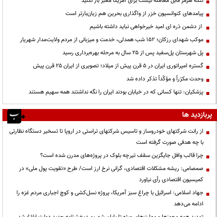
تنگه هرمز قابل معامله نیست برای آمریکا معبر باز نکنید
پیامدهای کنوانسیون خزر از واگذاری بحرین هم زیان‌بارتر است
از دشمن ذره ای امید خیرخواهی نباید داشته باشیم
موکب شهدای رزکان؛ ۱۵۲ شب همدلی، خدمت و میزبانی از مردم ولایت‌مدار شهریار
پل شهرستان پل‌سفید پس از ۲۵ سال به مرحله بهره‌برداری رسید
گستره امپراتوری ایران در ۵ قرن پیش از میلاد؛ تصویری از ایران ۲۵ قرن پیش
وحدت مکرّراً و مؤکّداً تذکر داده شد
پزشکیان: تنها کسانی که در خیابان بودند ایران را نگه نداشتند همه سهیم هستند
پربازدید ها
از رانت‌ شرکتهای خودروساز و تاسیس شرکتهای تراستی در اروپا تا تسخیر دستگاه نظارتی
با چه هدفی صورت گرفته است
چرا قالب وافل جایگزین سقف تیرچه بلوک در پروژه‌های مدرن شده است؟
صمصامی: ریشه مشکلات اقتصادی، گرانی نرخ ارز است/ طرح «تقویت پول ملی» در
کمیسیون اقتصادی رأی نیاورد
جهاد اسلامی: اسرائیل با چراغ سبز آمریکا، پروژه نسل‌کشی و کوچ اجباری مردم غزه را
ادامه می‌دهد