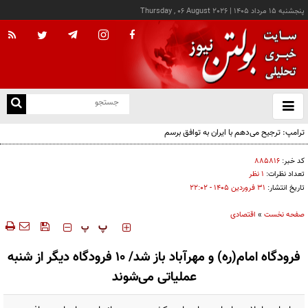
پنجشنبه ۱۵ مرداد ۱۴۰۵
|
Thursday , 06 August 2026
از
و
ته
ترامپ: ترجیح می‌دهم با ایران به توافق برسم
ن
نو
کد خبر:
۸۸۵۸۱۶
تعداد نظرات:
۱ نظر
تاریخ انتشار:
۳۱ فروردين ۱۴۰۵ - ۲۲:۰۲
صفحه نخست
»
اقتصادی
‍‍‍ پ
پ
فرودگاه امام(ره) و مهرآباد باز شد/ ۱۰ فرودگاه دیگر از شنبه
عملیاتی می‌شوند