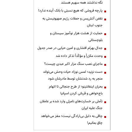
نگه نداشتند همه سهیم هستند
پارچه فروشی که هیچ نسبتی با بانک آینده ندارد!
نقض آتش‌بس و حملات رژیم صهیونیستی به
جنوب لبنان
حمایت از هشت هزار نوآموز سیستان و
بلوچستانی
جدال بهرام افشاری و امین حیایی در صدر جدول
وحدت مکرّراً و مؤکّداً تذکر داده شد
ماجرای نصب سنگ مزار اکبر عبدی چیست؟
دست نزنید؛ لمس نوزاد حیات وحش می‌تواند
منجر به رد شدنشان توسط مادرشان شود
بحران اینفانتینو؛ از طرح جنجالی تا اتهام
باج‌خواهی و قربانی کردن اسپانیا
تأملی بر خسارت‌های نامرئی وارد شده بر عاملان
جنگ علیه ایران
چاقی به دلیل بی‌ارادگی نیست؛ مغز می‌خواهد
چاق بمانیم!