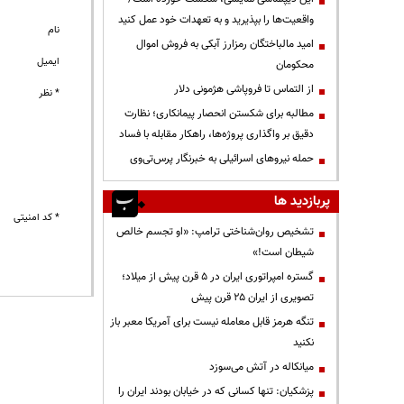
واقعیت‌ها را بپذیرید و به تعهدات خود عمل کنید
نام
امید مالباختگان رمزارز آبکی به فروش اموال
ایمیل
محکومان
از التماس تا فروپاشی هژمونی دلار
* نظر
مطالبه برای شکستن انحصار پیمانکاری؛ نظارت
دقیق بر واگذاری پروژه‌ها، راهکار مقابله با فساد
حمله نیروهای اسرائیلی به خبرنگار پرس‌تی‌وی
پربازدید ها
* کد امنیتی
تشخیص روان‌شناختی ترامپ: «او تجسم خالص
شیطان است!»
گستره امپراتوری ایران در ۵ قرن پیش از میلاد؛
تصویری از ایران ۲۵ قرن پیش
تنگه هرمز قابل معامله نیست برای آمریکا معبر باز
نکنید
میانکاله در آتش می‌سوزد
پزشکیان: تنها کسانی که در خیابان بودند ایران را