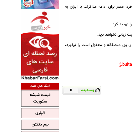
ا عصر برای ادامه مذاکرات با ایران به
 تهدید کرد.
ت زیانی نخواهد دید.
ای وی منصفانه و معقول است را نپذیرد،
bult
لینک های مفید
پسندیدم
0
قیمت شیشه
سکوریت
آلپاری
بیم دتکتور