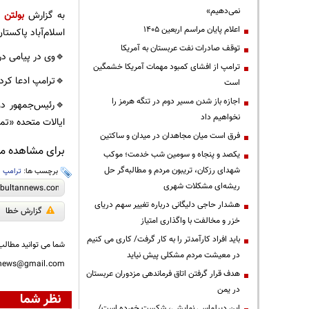
نمی‌دهیم»
به گزارش
بولتن ن
اعلام پایان مراسم اربعین ۱۴۰۵
اسلام‌آباد پاکستان
توقف صادرات نفت عربستان به آمریکا
🔹وی در پیامی در
ترامپ از افشای کمبود مهمات آمریکا خشمگین
🔹ترامپ ادعا کرد
است
اجازه باز شدن مسیر دوم در تنگه هرمز را
🔹رئیس‌جمهور دو
نخواهیم داد
ایالات متحده «تما
فرق است میان مجاهدان در میدان و ساکتین
برای مشاهده مطا
یکصد و پنجاه و سومین شب خدمت؛ موکب
شهدای رزکان، تریبون مردم و مطالبه‌گر حل
برچسب ها:
ترامپ
،
ریشه‌ای مشکلات شهری
هشدار حاجی دلیگانی درباره تغییر سهم دریای
گزارش خطا
خزر و مخالفت با واگذاری امتیاز
باید افراد کارآمدتر را به کار گرفت/ کاری می کنیم
شما می توانید مطالب 
در معیشت مردم مشکلی پیش نیاید
nnews@gmail.com
هدف قرار گرفتن اتاق‌ فرماندهی مزدوران عربستان
در یمن
نظر شما
این دیپلماسی نمایشی، شکست خورده است/