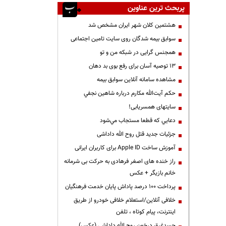
پربحث ترین عناوین
هشتمین کلان شهر ایران مشخص شد
سوابق بیمه شدگان روی سایت تامین اجتماعی
همجنس گرایی در شبکه من و تو
13 توصیه آسان برای رفع بوی بد دهان
مشاهده سامانه آنلاين سوابق بیمه
حكم آيت‌الله مكارم درباره شاهين نجفي
سایتهای همسریابی!
دعايي كه قطعا مستجاب مي‌شود
جزئیات جدید قتل روح الله داداشی
آموزش ساخت Apple ID برای کاربران ایرانی
راز خنده های اصغر فرهادی به حرکت بی شرمانه
خانم بازیگر + عکس
پرداخت ۱۰۰ درصد پاداش پایان خدمت فرهنگیان
خلافی آنلاین/استعلام خلافی خودرو از طریق
اینترنت، پیام کوتاه ، تلفن
جسدغرق درخون روح الله داداشی (عکس)