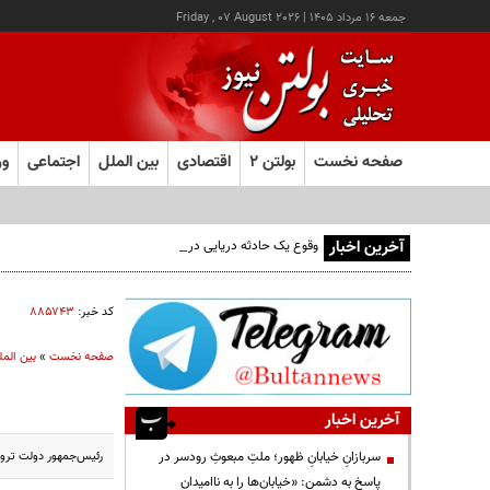
جمعه ۱۶ مرداد ۱۴۰۵
|
Friday , 07 August 2026
صفحه نخست
بولتن ۲
اقتصادی
بین الملل
اجتماعی
ور
آخرین اخبار
وقوع یک حادثه دریایی در جنوب شرق عدن
کد خبر:
۸۸۵۷۴۳
صفحه نخست
»
بین المل
آخرین اخبار
رئیس‌جمهور دولت تروری
سربازانِ خیابانِ ظهور؛ ملتِ مبعوثِ رودسر در
پاسخ به دشمن: «خیابان‌ها را به ناامیدان