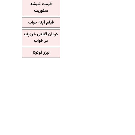
قیمت شیشه
سکوریت
فیلم آپنه خواب
درمان قطعی خروپف
در خواب
لیزر فوتونا