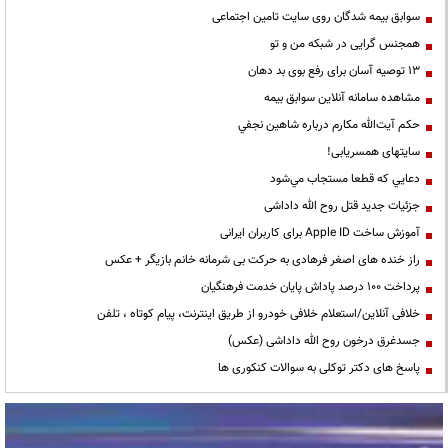
سوابق بیمه شدگان روی سایت تامین اجتماعی
همجنس گرایی در شبکه من و تو
13 توصیه آسان برای رفع بوی بد دهان
مشاهده سامانه آنلاين سوابق بیمه
حكم آيت‌الله مكارم درباره شاهين نجفي
سایتهای همسریابی!
دعايي كه قطعا مستجاب مي‌شود
جزئیات جدید قتل روح الله داداشی
آموزش ساخت Apple ID برای کاربران ایرانی
راز خنده های اصغر فرهادی به حرکت بی شرمانه خانم بازیگر + عکس
پرداخت ۱۰۰ درصد پاداش پایان خدمت فرهنگیان
خلافی آنلاین/استعلام خلافی خودرو از طریق اینترنت، پیام کوتاه ، تلفن
جسدغرق درخون روح الله داداشی (عکس)
پاسخ های دکتر توکلی به سوالات کنکوری ها