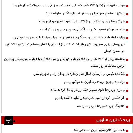
موکب شهدای رزکان؛ ۱۵۲ شب همدلی، خدمت و میزبانی از مردم ولایت‌مدار شهریار
رویترز: هشدار صریح ایران خطر شروع جنگ را متوقف کرد
پل شهرستان پل‌سفید پس از ۲۵ سال به مرحله بهره‌برداری رسید
پیامدهای کنوانسیون خزر از واگذاری بحرین هم زیان‌بارتر است
وزارت اطلاعات: شناسایی و دستگیری ۲۱ نفر از مزدوران مرتبط با سازمان جاسوسی و
تروریستی رژیم صهیونیستی و بازداشت ۴ نفر از اعضای باندهای مسلح شرارت و اغتشاش
در استان کرمان
معامله بیش از ۴۱۳ هزار تن کالا در بازار فیزیکی بورس کالا / حراج باز و پتروشیمی پیشران
ارزش معاملات روز شدند
شکنجه رئیس بیمارستان کمال عدوان غزه در زندان رژیم صهیونیستی
ترامپ: ترجیح می‌دهم با ایران به توافق برسم
ونس: ایرانی‌ها طرف بسیار دشواری برای مذاکره هستند
از دشمن ذره ای امید خیرخواهی نباید داشته باشیم
کالابرگ این خانوارها امروز شارژ شد
پربحث ترین عناوین
هشتمین کلان شهر ایران مشخص شد