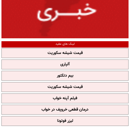
لینک های مفید
قیمت شیشه سکوریت
آلپاری
بیم دتکتور
قیمت شیشه سکوریت
فیلم آپنه خواب
درمان قطعی خروپف در خواب
لیزر فوتونا