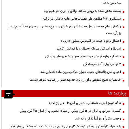
مشخص شدند
بسنت مدعی شد: به زودی شاهد توافق با ایران خواهیم بود
دستگیری ۱۰۴ مظنون طی عملیات‌هایی علیه داعش در ترکیه
واکنش امام جمعه اردبیل به سخنان باقر خرازی: دروغ بستن به رهبری قطعاً جرم بسیار
بزرگی است
احتمال وجود حیات در اقیانوس مدفون «اروپا»
آمریکا و اسرائیل سامانه «پیکان» را آزمایش کردند
هشدار درباره فروش حواله‌های صوری خودروهای وارداتی
۷ توصیه برای آغاز نویسندگی
احیای شن‌چاله‌های جنوب تهران درکمیسیون ماده ۵نهایی شد
خادمیان: هیچ شفیعی برای زن نزد خداوند بهتر از رضایت شوهر نیست
پربازدید ها
تنگه هرمز قابل معامله نیست برای آمریکا معبر باز نکنید
گستره امپراتوری ایران در ۵ قرن پیش از میلاد؛ تصویری از ایران ۲۵ قرن پیش
وحدت مکرّراً و مؤکّداً تذکر داده شد
باید افراد کارآمدتر را به کار گرفت/ کاری می کنیم در معیشت مردم مشکلی پیش نیاید