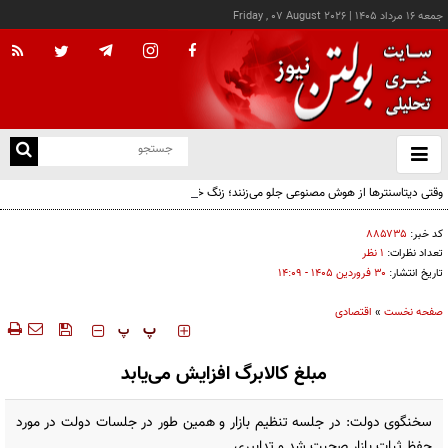
جمعه ۱۶ مرداد ۱۴۰۵
|
Friday , 07 August 2026
از
و
ته
وقتی دیتاسنترها از هوش مصنوعی جلو می‌زنند؛ زنگ خطر برای اقتصاد AI
ن
نو
کد خبر:
۸۸۵۷۳۵
تعداد نظرات:
۱ نظر
تاریخ انتشار:
۳۰ فروردين ۱۴۰۵ - ۱۴:۰۹
صفحه نخست
»
اقتصادی
‍‍‍ پ
پ
مبلغ کالابرگ افزایش می‌یابد
سخنگوی دولت: در جلسه تنظیم بازار و همین طور در جلسات دولت در مورد
حفظ ثبات بازار صحبت شد و تدابیری ...