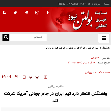
جمعه ۱۶ مرداد ۱۴۰۵
|
Friday , 07 August 2026
از
و
ته
هشدار درباره فروش حواله‌های صوری خودروهای وارداتی
ن
نو
کد خبر:
۸۸۵۶۳۶
تاریخ انتشار:
۲۸ فروردين ۱۴۰۵ - ۲۱:۳۹
صفحه نخست
»
ورزشی
‍‍‍ پ
پ
مقام آمریکایی:
واشنگتن انتظار دارد تیم ایران در جام جهانی آمریکا شرکت
کند