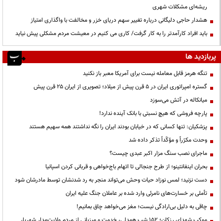
ریشه‌ای مشکلات شهری
هشدار حاجی دلیگانی درباره تغییر سهم دریای خزر و مخالفت با واگذاری امتیاز
باید افراد کارآمدتر را به کار گرفت/ کاری می کنیم در معیشت مردم مشکلی پیش نیاید
پربازدید ها
تنگه هرمز قابل معامله نیست برای آمریکا معبر باز نکنید
گستره امپراتوری ایران در ۵ قرن پیش از میلاد؛ تصویری از ایران ۲۵ قرن پیش
میانکاله در آتش می‌سوزد
پارچه فروشی که هیچ نسبتی با بانک آینده ندارد!
پزشکیان: تنها کسانی که در خیابان بودند ایران را نگه نداشتند همه سهیم هستند
وحدت مکرّراً و مؤکّداً تذکر داده شد
ماجرای نصب سنگ مزار اکبر عبدی چیست؟
بحران اینفانتینو؛ از طرح جنجالی تا اتهام باج‌خواهی و قربانی کردن اسپانیا
دست نزنید؛ لمس نوزاد حیات وحش می‌تواند منجر به رد شدنشان توسط مادرشان شود
تأملی بر خسارت‌های نامرئی وارد شده بر عاملان جنگ علیه ایران
چاقی به دلیل بی‌ارادگی نیست؛ مغز می‌خواهد چاق بمانیم!
موکب شهدای رزکان؛ ۱۵۲ شب همدلی، خدمت و میزبانی از مردم ولایت‌مدار شهریار