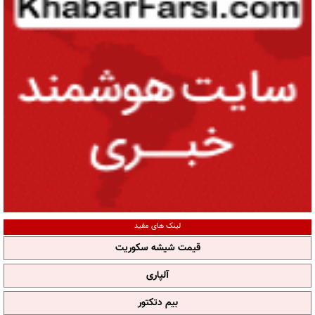
لینک های مفید
قیمت شیشه سکوریت
آلپاری
بیم دتکتور