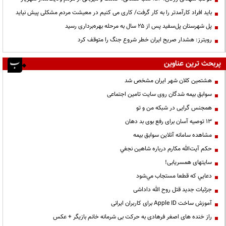
باید افراد کارآمدتر را به کار گرفت/ کاری می کنیم در معیشت مردم مشکلی پیش نیاید
پل شهرستان پل‌سفید پس از ۲۵ سال به مرحله بهره‌برداری رسید
رویترز: هشدار صریح ایران خطر شروع جنگ را متوقف کرد
پربحث ترین عناوین
هشتمین کلان شهر ایران مشخص شد
سوابق بیمه شدگان روی سایت تامین اجتماعی
همجنس گرایی در شبکه من و تو
13 توصیه آسان برای رفع بوی بد دهان
مشاهده سامانه آنلاين سوابق بیمه
حكم آيت‌الله مكارم درباره شاهين نجفي
سایتهای همسریابی!
دعايي كه قطعا مستجاب مي‌شود
جزئیات جدید قتل روح الله داداشی
آموزش ساخت Apple ID برای کاربران ایرانی
راز خنده های اصغر فرهادی به حرکت بی شرمانه خانم بازیگر + عکس