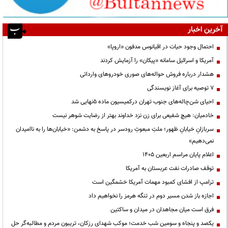
آخرین اخبار
احتمال وجود حیات در اقیانوس مدفون «اروپا»
آمریکا و اسرائیل سامانه «پیکان» را آزمایش کردند
هشدار درباره فروش حواله‌های صوری خودروهای وارداتی
۷ توصیه برای آغاز نویسندگی
احیای شن‌چاله‌های جنوب تهران درکمیسیون ماده ۵نهایی شد
خادمیان: هیچ شفیعی برای زن نزد خداوند بهتر از رضایت شوهر نیست
سربازانِ خیابانِ ظهور؛ ملتِ مبعوثِ رودسر در پاسخ به دشمن: «خیابان‌ها را به ناامیدان
نمی‌دهیم»
اعلام پایان مراسم اربعین ۱۴۰۵
توقف صادرات نفت عربستان به آمریکا
ترامپ از افشای کمبود مهمات آمریکا خشمگین است
اجازه باز شدن مسیر دوم در تنگه هرمز را نخواهیم داد
فرق است میان مجاهدان در میدان و ساکتین
یکصد و پنجاه و سومین شب خدمت؛ موکب شهدای رزکان، تریبون مردم و مطالبه‌گر حل