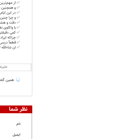
✅️ از مهم‌ترین
✅️ و همچنین م
✅️ در این ایام
✅️ و چرا چنین؟
✅️ دقت و هشی
✅️ با واکاوی ن
✅️ کمی دقیقتر 
✅️ چراکه ایراد
✅️ قطعاً درسی
✅️ ان شاءالله 
علیرض
همین گفتن 
نظر شما
نام
ایمیل