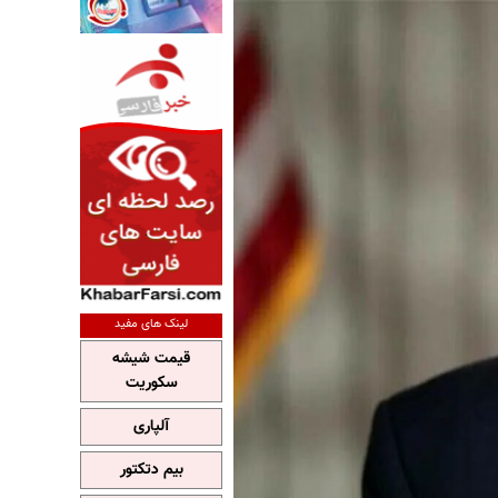
لینک های مفید
قیمت شیشه
سکوریت
آلپاری
بیم دتکتور