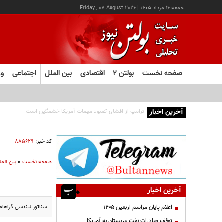
جمعه ۱۶ مرداد ۱۴۰۵
|
Friday , 07 August 2026
صفحه نخست
بولتن ۲
اقتصادی
بین الملل
اجتماعی
ور
آخرین اخبار
اجازه باز شدن مسیر دوم در تنگه هرمز را نخواهیم داد
کد خبر:
۸۸۵۶۲۹
صفحه نخست
»
بین المل
آخرین اخبار
سناتور لیندسی گراهام 
اعلام پایان مراسم اربعین ۱۴۰۵
توقف صادرات نفت عربستان به آمریکا