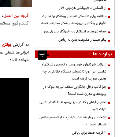
از التماس تا فروپاشی هژمونی دلار
گروه بین الملل
، 
مطالبه برای شکستن انحصار پیمانکاری؛ نظارت
گفت‌وگوی مستقیم 
دقیق بر واگذاری پروژه‌ها، راهکار مقابله با فساد
حمله نیروهای اسرائیلی به خبرنگار پرس‌تی‌وی
پیام هشدار مقاومت یمن به ریاض
به گزارش
بولتن ن
ایرانی‌ها تلفنی ص
پربازدید ها
خواهد افتاد.
از رانت‌ شرکتهای خودروساز و تاسیس شرکتهای
تراستی در اروپا تا تسخیر دستگاه نظارتی با چه
هدفی صورت گرفته است
چرا قالب وافل جایگزین سقف تیرچه بلوک در
پروژه‌های مدرن شده است؟
تخم‌مرغ‌هایی که در مرز پوسیدند تا اقتدار اداری
اثبات شود
تشخیص روان‌شناختی ترامپ: «او تجسم خالص
شیطان است!»
۲ گزینه صنعا برای ریاض