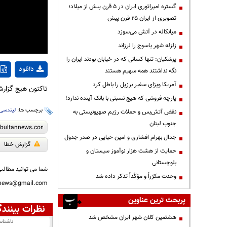
گستره امپراتوری ایران در ۵ قرن پیش از میلاد؛
تصویری از ایران ۲۵ قرن پیش
میانکاله در آتش می‌سوزد
زلزله شهر یاسوج را لرزاند
پزشکیان: تنها کسانی که در خیابان بودند ایران را
دانلود
نگه نداشتند همه سهیم هستند
آمریکا ویزای سفیر برزیل را باطل کرد
تاکنون هیچ گزارش
پارچه فروشی که هیچ نسبتی با بانک آینده ندارد!
برچسب ها:
لیندسی 
نقض آتش‌بس و حملات رژیم صهیونیستی به
جنوب لبنان
جدال بهرام افشاری و امین حیایی در صدر جدول
گزارش خطا
حمایت از هشت هزار نوآموز سیستان و
بلوچستانی
شما می توانید مطالب 
وحدت مکرّراً و مؤکّداً تذکر داده شد
nnews@gmail.com
پربحث ترین عناوین
نظرات بینندگ
هشتمین کلان شهر ایران مشخص شد
ناشنا