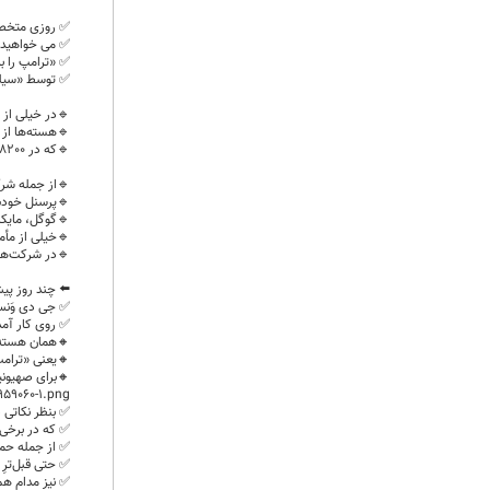
✅️ روزی متخصص 8200
✅️ می خواهید 
✅️ «ترامپ را ب
✅️ توسط «سیل
🔹️در خیلی از
🔹️هسته‌ها از
🔹️که در 8200 کار می‌کنند،
🔹️از جمله شرکت
🔹️پرسنل خودش
🔹️گوگل، مایک
🔹️خیلی از مأمور
🔹️در شرکت‌ه
⬅️ چند روز پ
✅️ جی دی وَنس
✅️ روی کار آم
🔸️همان هسته‌یِ 8200 سیلیکو
🔸️یعنی «ترام
🔸️برای صهیون
959060-1.png
✅️ بنظر نکاتی 
✅️ که در برخ
✅️ از جمله حملات‌
✅️ حتی قبل‌ترِ 
✅️ نیز مدام هم