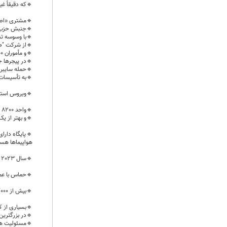
🔹️که دقیقاً غي
🔹️مشتری «ا
🔹️جنبش حزب‌ال
🔹️با وسوسه تب
🔹️از شرکت "ص
🔹️و مأموران 8200 مواد منفجره را
🔹️در پیجرها 
🔹️حمله سایبری سال ۲۰۱۰،
🔹️به تأسیسات
🔹️ویروس استاکس‌نت به نرم‌
🔹️واحد 8200 در صحرای نقب واقع شده،
🔹️و بهتر از 
🔹️پایگاه دارا
هواپیماها هس
🔹️سال 2023 این واحد به دلیل شکست‌ اطلاعاتی شرم آور در مورد «حمله حماس» به اسرائیل، خواب ماندند؟
🔹️حماس با عمل
🔹️بیش از 1/000 گروگان اسیر کرد، بسیاری از افسران و کارمندان را کشت، و تا به امروز اسرائیل با این وضعیت کنار نیامده،
🔹️بسیاری از کار
🔹️در بزرگتری
🔹️مسئولیت ها