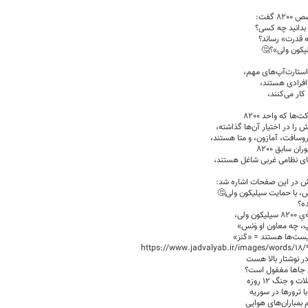
 گفت:
بدانید چه کسی؟
ه قدرت» رساند؟
یکون ولی»؟🤔
 استارت‌آپ‌های مهم،
 افرادی هستند،
‌ها که واحد 8200
 را در اختیار آن‌ها گذاشته،
روسافت، آمازون، و متا هستند،
ان سابق 8200
ای نظامی غربی شاغل هستند،
یش در این صفحات اشاره شد:
، با حمایت سیلیکون ولی🤔
ده؟
ن ولی،
پ، چه معاون او وَنس»
یست‌ها هستند = «کَنز»
https://www.jadvalyab.ir/images/words/18/
در نوشتار بالا هست
ی جاها مغفول است؟
 و جنگ ۱۲ روزه
با ترورها در سوریه
 بمباران‌های هوایی