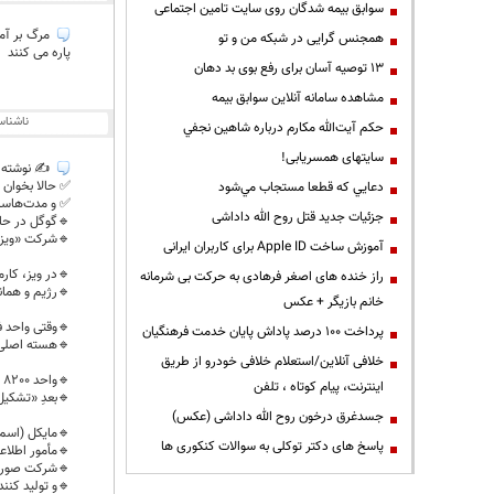
سوابق بیمه شدگان روی سایت تامین اجتماعی
مرگ بر آمر
همجنس گرایی در شبکه من و تو
پاره می کنند
13 توصیه آسان برای رفع بوی بد دهان
مشاهده سامانه آنلاين سوابق بیمه
ناشنا
حكم آيت‌الله مكارم درباره شاهين نجفي
سایتهای همسریابی!
✍️ نوشته د
✅️ حالا بخوان ت
دعايي كه قطعا مستجاب مي‌شود
✅️ و مدت‌هاس
جزئیات جدید قتل روح الله داداشی
🔹️گوگل در حال
🔹️شرکت «ویز» را ۳۲ میلیارد د
آموزش ساخت Apple ID برای کاربران ایرانی
🔹️در ویز، کا
راز خنده های اصغر فرهادی به حرکت بی شرمانه
🔹️رژیم و همانا واح
خانم بازیگر + عکس
🔹️وقتی واحد فوق سری
پرداخت ۱۰۰ درصد پاداش پایان خدمت فرهنگیان
🔹️هسته اصلی گ
خلافی آنلاین/استعلام خلافی خودرو از طریق
🔹️واحد 8200 در سال 1952 و اندکی
اینترنت، پیام کوتاه ، تلفن
🔹️بعدِ «تشکی
جسدغرق درخون روح الله داداشی (عکس)
🔹️مایکل (اسم
پاسخ های دکتر توکلی به سوالات کنکوری ها
🔹️مأمور اطلاع
🔹️شرکت صوری
🔹️و تولید کنن