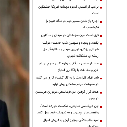
ترامپ از افشای کمبود مهمات آمریکا خشمگین
است
اجازه باز شدن مسیر دوم در تنگه هرمز را
نخواهیم داد
فرق است میان مجاهدان در میدان و ساکتین
یکصد و پنجاه و سومین شب خدمت؛ موکب
شهدای رزکان، تریبون مردم و مطالبه‌گر حل
ریشه‌ای مشکلات شهری
هشدار حاجی دلیگانی درباره تغییر سهم دریای
خزر و مخالفت با واگذاری امتیاز
باید افراد کارآمدتر را به کار گرفت/ کاری می کنیم
در معیشت مردم مشکلی پیش نیاید
هدف قرار گرفتن اتاق‌ فرماندهی مزدوران عربستان
در یمن
این دیپلماسی نمایشی، شکست خورده است/
واقعیت‌ها را بپذیرید و به تعهدات خود عمل کنید
امید مالباختگان رمزارز آبکی به فروش اموال
محکومان