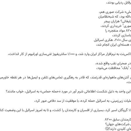
رقابل ردیابی بودند،
صلی» شرکت صوری هم،
له بود، که شبه‌نظامیان
لیغاتی؟ هزاران پیجر
وری" خریداری کردند،
جاسازی کردند،
 هکری اسرائیل
 هسته‌ای ایران انجام شد،
افزار مراکز ایران وارد شد، و 1/000 سانتریفیوژ غنی‌سازی اورانیوم از کار انداخت،
یک "بانک" محافظت می‌شود،
ی آنتن‌های ماهواره‌ای قدرتمند، که قادر به رهگیری تماس‌های تلفن و ایمیل‌ها در هر نقطه‌ خاورمیانه
ت،
یات زیرزمینی، به اسرائیل حمله کرده، با موفقیت از سد دفاعی عبور کرد،
مندان سابق 8200
ن شرکت‌های جهان؟
ی کلیدی دارند؟🤔