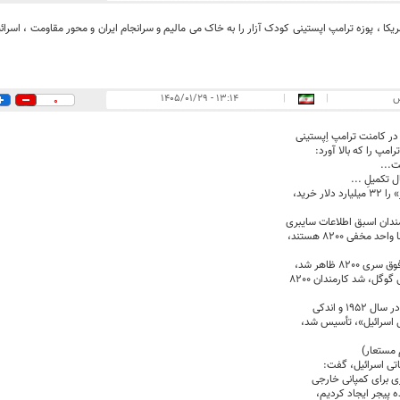
یکا ، پوزه ترامپ اپستینی کودک آزار را به خاک می مالیم و سرانجام ایران و محور مقاومت ، اسرائیل 
س
|
|
۱۳:۱۴ - ۱۴۰۵/۰۱/۲۹
0
ر کامنت ترامپ اِپستینی
رامپ را که بالا آورد:
ت...
 تکمیلِ ...
لار خرید،
رمندان اسبق اطلاعات سایبری
د مخفی 8200 هستند،
 8200 ظاهر شد،
وگل، شد کارمندان 8200
ل اسرائیل»، تأسیس شد،
 مستعار)
اتی اسرائیل، گفت:
 برای کمپانی خارجی
ده پیجر ایجاد کردیم،