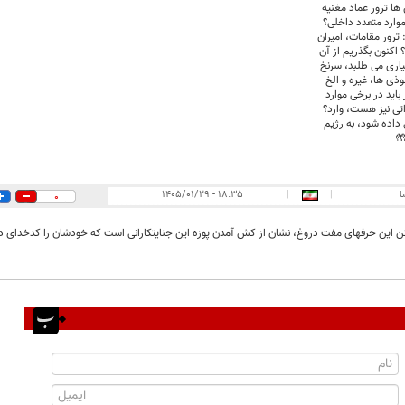
 ها ترور عماد مغنیه
وارد متعدد داخلی؟
: ترور مقامات، امیران
 اکنون بگذریم از آن
اری می طلبد، سرنخ
فوذی ها، غیره و الخ
باید در برخی موارد
اتی نیز هست، وارد؟
 داده شود، به رژیم
🤲
ا
|
|
۱۸:۳۵ - ۱۴۰۵/۰۱/۲۹
0
این حرفهای مفت دروغ، نشان از کش آمدن پوزه این جنایتکارانی است که خودشان را کدخدای دنیا