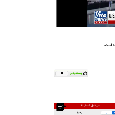
ده است.
پسندیدم
0
غیر قابل انتشار:
۴
پاسخ
0