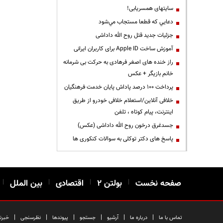
سایتهای همسریابی!
دعايي كه قطعا مستجاب مي‌شود
جزئیات جدید قتل روح الله داداشی
آموزش ساخت Apple ID برای کاربران ایرانی
راز خنده های اصغر فرهادی به حرکت بی شرمانه
خانم بازیگر + عکس
پرداخت ۱۰۰ درصد پاداش پایان خدمت فرهنگیان
خلافی آنلاین/استعلام خلافی خودرو از طریق
اینترنت، پیام کوتاه ، تلفن
جسدغرق درخون روح الله داداشی (عکس)
پاسخ های دکتر توکلی به سوالات کنکوری ها
صفحه نخست
|
بولتن ۲
|
اقتصادی
|
بین الملل
|
|
|
|
|
|
|
تماس با ما
درباره ما
آرشیو
جستجو
پیوندها
نظرسنجی
خبرن