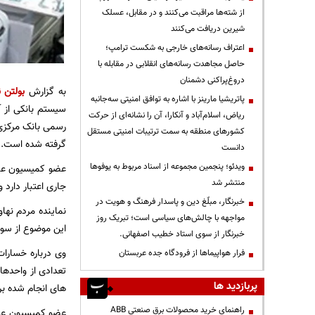
از شته‌ها مراقبت می‌کنند و در مقابل، عسلک
شیرین دریافت می‌کنند
اعتراف رسانه‌های خارجی به شکست ترامپ؛
حاصل مجاهدت رسانه‌های انقلابی در مقابله با
دروغ‌پراکنی دشمنان
به گزارش
بولتن ن
پاتریشیا مارینز با اشاره به توافق امنیتی سه‌جانبه
سیستم بانکی از آ
ریاض، اسلام‌آباد و آنکارا، آن را نشانه‌ای از حرکت
رسمی بانک مرکزی،
کشورهای منطقه به سمت ترتیبات امنیتی مستقل
گرفته شده است.
دانست
ویدئو؛ پنجمین مجموعه از اسناد مربوط به یوفوها
عضو کمیسیون عمر
منتشر شد
جاری اعتبار دارد 
خبرنگار، مبلّغ دین و پاسدار فرهنگ و هویت در
نماینده مردم نها
مواجهه با چالش‌های سیاسی است؛ تبریک روز
این موضوع از سوی
خبرنگار از سوی استاد خطیب اصفهانی.
وی درباره خسارا
فرار هواپیماها از فرودگاه جده عربستان
تعدادی از واحدها
پربازدید ها
های انجام شده برا
راهنمای خرید محصولات برق صنعتی ABB
عضو کمیسیون عمرا