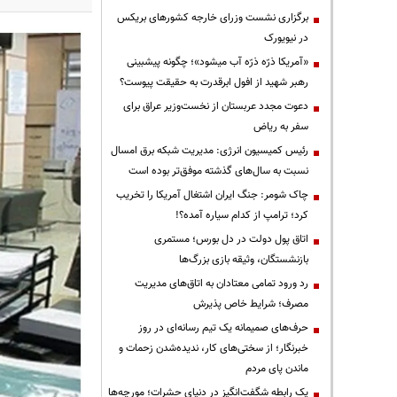
برگزاری نشست وزرای خارجه کشورهای بریکس
در نیویورک
«آمریکا ذرّه ذرّه آب میشود»؛ چگونه پیشبینی
رهبر شهید از افول ابرقدرت به حقیقت پیوست؟
دعوت مجدد عربستان از نخست‌وزیر عراق برای
سفر به ریاض
رئیس کمیسیون انرژی: مدیریت شبکه برق امسال
نسبت به سال‌های گذشته موفق‌تر بوده است
چاک شومر: جنگ ایران اشتغال آمریکا را تخریب
کرد؛ ترامپ از کدام سیاره آمده؟!
اتاق پول دولت در دل بورس؛ مستمری
بازنشستگان، وثیقه بازی بزرگ‌ها
رد ورود تمامی معتادان به اتاق‌های مدیریت
مصرف؛ شرایط خاص پذیرش
حرف‌های صمیمانه یک تیم رسانه‌ای در روز
خبرنگار؛ از سختی‌های کار، ندیده‌شدن زحمات و
ماندن پای مردم
یک رابطه شگفت‌انگیز در دنیای حشرات؛ مورچه‌ها