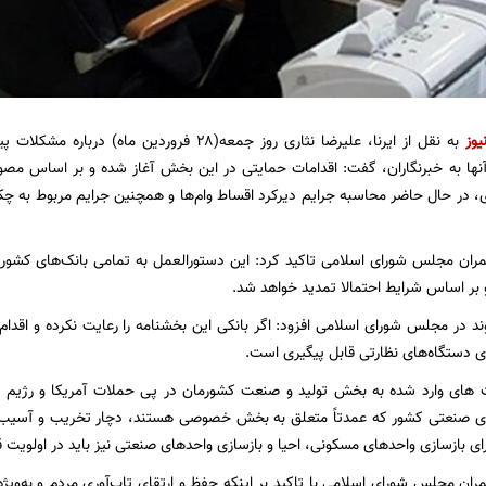
یوز
به نقل از ایرنا، علیرضا نثاری روز جمعه(۲۸ فرورد
نها به خبرنگاران، گفت: اقدامات حمایتی در این بخش آغاز شده و بر اساس مصوبه 
 در حال حاضر محاسبه جرایم دیرکرد اقساط وام‌ها و همچنین جرایم مربوط به چک‌
ان مجلس شورای اسلامی تاکید کرد: این دستورالعمل به تمامی بانک‌های کشور ا
و بر اساس شرایط احتمالا تمدید خواهد شد.
وند در مجلس شورای اسلامی افزود: اگر بانکی این بخشنامه را رعایت نکرده و اقد
 دستگاه‌های نظارتی قابل پیگیری است.
ت های وارد شده به بخش تولید و صنعت کشورمان در پی حملات آمریکا و رژی
ی صنعتی کشور که عمدتاً متعلق به بخش خصوصی هستند، دچار تخریب و آسیب شده‌
ی بازسازی واحدهای مسکونی، احیا و بازسازی واحدهای صنعتی نیز باید در اولویت قرا
ن مجلس شورای اسلامی با تاکید بر اینکه حفظ و ارتقای تاب‌آوری مردم و به‌ویژه 