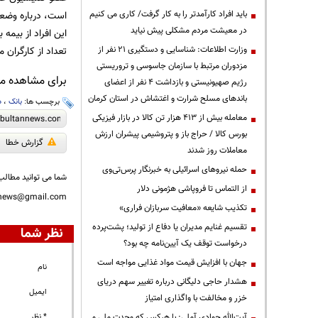
باید افراد کارآمدتر را به کار گرفت/ کاری می کنیم
است، درباره وضعیت
در معیشت مردم مشکلی پیش نیاید
این افراد از بیمه
وزارت اطلاعات: شناسایی و دستگیری ۲۱ نفر از
تعداد از کارگران م
مزدوران مرتبط با سازمان جاسوسی و تروریستی
برای مشاهده مطا
رژیم صهیونیستی و بازداشت ۴ نفر از اعضای
باندهای مسلح شرارت و اغتشاش در استان کرمان
برچسب ها:
بانک
،
د
معامله بیش از ۴۱۳ هزار تن کالا در بازار فیزیکی
بورس کالا / حراج باز و پتروشیمی پیشران ارزش
گزارش خطا
معاملات روز شدند
حمله نیروهای اسرائیلی به خبرنگار پرس‌تی‌وی
شما می توانید مطالب 
از التماس تا فروپاشی هژمونی دلار
nnews@gmail.com
تکذیب شایعه «معافیت سربازان فراری»
تقسیم غنایم مدیران یا دفاع از تولید؛ پشت‌پرده
نظر شما
درخواست توقف یک آیین‌نامه چه بود؟
جهان با افزایش قیمت مواد غذایی مواجه است
نام
هشدار حاجی دلیگانی درباره تغییر سهم دریای
ایمیل
خزر و مخالفت با واگذاری امتیاز
آیت‌الله جوادی آملی: با هرکس که وحدت ملی و
* نظر