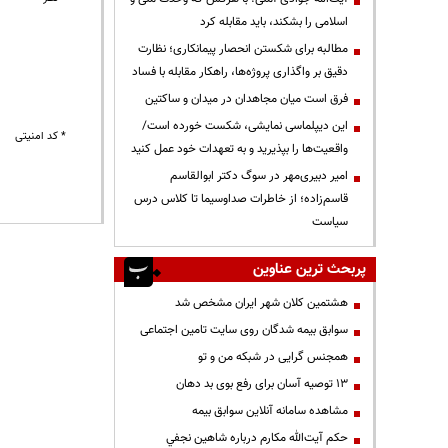
اسلامی را بشکند، باید مقابله کرد
مطالبه برای شکستن انحصار پیمانکاری؛ نظارت
دقیق بر واگذاری پروژه‌ها، راهکار مقابله با فساد
فرق است میان مجاهدان در میدان و ساکتین
این دیپلماسی نمایشی، شکست خورده است/
* کد امنیتی
واقعیت‌ها را بپذیرید و به تعهدات خود عمل کنید
امیر دبیری‌مهر در سوگ دکتر ابوالقاسم
قاسم‌زاده؛ از خاطرات صداوسیما تا کلاس درس
سیاست
پربحث ترین عناوین
هشتمین کلان شهر ایران مشخص شد
سوابق بیمه شدگان روی سایت تامین اجتماعی
همجنس گرایی در شبکه من و تو
13 توصیه آسان برای رفع بوی بد دهان
مشاهده سامانه آنلاين سوابق بیمه
حكم آيت‌الله مكارم درباره شاهين نجفي