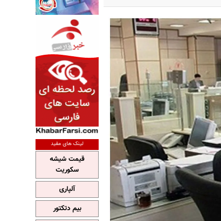
لینک های مفید
قیمت شیشه
سکوریت
آلپاری
بیم دتکتور