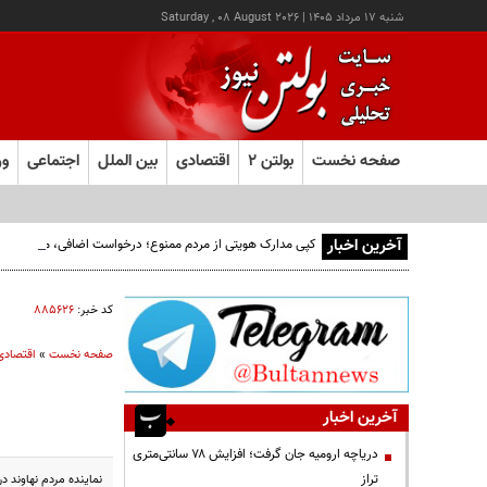
شنبه ۱۷ مرداد ۱۴۰۵
|
Saturday , 08 August 2026
صفحه نخست
بولتن ۲
اقتصادی
بین الملل
اجتماعی
ور
آخرین اخبار
کپی مدارک هویتی از مردم ممنوع؛ درخواست اضافی، می‌تواند پرو
کد خبر:
۸۸۵۶۲۶
صفحه نخست
»
اقتصادی
آخرین اخبار
دریاچه ارومیه جان گرفت؛ افزایش ۷۸ سانتی‌متری
تراز
نماینده مردم نهاوند 