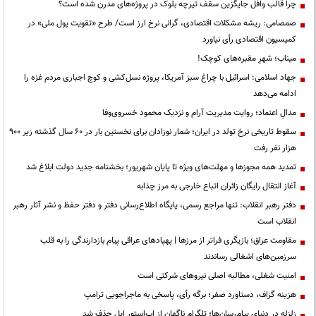
چرا قالب وافل جایگزین سقف تیرچه بلوک در پروژه‌های مدرن شده است؟
صمصامی: ریشه مشکلات اقتصادی، گرانی نرخ ارز است/ طرح «تقویت پول ملی» در
کمیسیون اقتصادی رأی نیاورد
میناب؛ شهرِ مقبره‌های کوچک!
جهاد اسلامی: اسرائیل با چراغ سبز آمریکا، پروژه نسل‌کشی و کوچ اجباری مردم غزه را
ادامه می‌دهد
مدالِ اعتماد؛ روایت مدیریت آرام و نزدیک محمود خسروی‌وفا
سقوط تاریخی نرخ تولد در ایران؛ شمار نوزادان برای نخستین بار در ۶۰ سال گذشته زیر ۹۰۰
هزار نفر رفت
تمدید همه مجوزها و مهلت‌های ویژه تا پایان شهریور؛ بخشنامه جدید دولت ابلاغ شد
آغاز انتقال رایگان زائران اتباع خارجی به مرز چذابه
دفتر رهبر انقلاب: تنها مراجع رسمی، پایگاه اطلاع‌رسانی دفتر و دفتر حفظ و نشر آثار رهبر
انقلاب است
مقاومت عراق؛ بازیگری فراتر از مرزها | پهپادهای عراقی پیام بازدارندگی را به قلب
سرزمین‌های اشغالی رساندند
‌امنیت شغلی، مطالبه اصلی نیروهای شرکتی است
هزینه گزاف، دستاورد صفر؛ برگه رأی، پاسخی به ماجراجویی ترامپ
زلزله در دنیای پیام‌رسان‌ها؛ تلگرام ناگهان از اپ‌استور اپل حذف شد