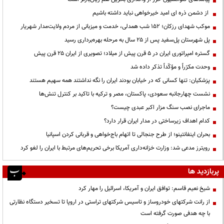
از دشمن ذره ای امید خیرخواهی نباید داشته باشیم
موکب شهدای رزکان؛ ۱۵۲ شب همدلی، خدمت و میزبانی از مردم ولایت‌مدار شهریار
پل شهرستان پل‌سفید پس از ۲۵ سال به مرحله بهره‌برداری رسید
گستره امپراتوری ایران در ۵ قرن پیش از میلاد؛ تصویری از ایران ۲۵ قرن پیش
وحدت مکرّراً و مؤکّداً تذکر داده شد
پزشکیان: تنها کسانی که در خیابان بودند ایران را نگه نداشتند همه سهیم هستند
نشست چهارجانبه سعودی، پاکستان، مصر و ترکیه با تاکید بر کنترل تنش‌ها
ماجرای نصب سنگ مزار اکبر عبدی چیست؟
کدام اهداف زیرساختی در مدار ایران قرار دارد؟
بحران اینفانتینو؛ از طرح جنجالی تا اتهام باج‌خواهی و قربانی کردن اسپانیا
رویترز مدعی شد: وزارت خزانه‌داری آمریکا برخی تحریم‌های مرتبط با ایران را لغو کرد
پربازدید ها
شیخ نعیم قاسم: توافق ایران و آمریکا، اسرائیل را مهار کرد
از رانت‌ شرکتهای خودروساز و تاسیس شرکتهای تراستی در اروپا تا تسخیر دستگاه نظارتی
با چه هدفی صورت گرفته است