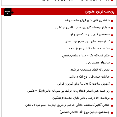
پربحث ترین عناوین
هشتمین کلان شهر ایران مشخص شد
سوابق بیمه شدگان روی سایت تامین اجتماعی
همجنس گرایی در شبکه من و تو
13 توصیه آسان برای رفع بوی بد دهان
مشاهده سامانه آنلاين سوابق بیمه
حكم آيت‌الله مكارم درباره شاهين نجفي
سایتهای همسریابی!
دعايي كه قطعا مستجاب مي‌شود
جزئیات جدید قتل روح الله داداشی
آموزش ساخت Apple ID برای کاربران ایرانی
راز خنده های اصغر فرهادی به حرکت بی شرمانه خانم بازیگر + عکس
پرداخت ۱۰۰ درصد پاداش پایان خدمت فرهنگیان
خلافی آنلاین/استعلام خلافی خودرو از طریق اینترنت، پیام کوتاه ، تلفن
جسدغرق درخون روح الله داداشی (عکس)