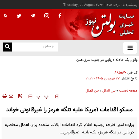
پنجشنبه ۱۵ مرداد ۱۴۰۵
|
Thursday , 06 August 2026
از
و
ته
وقوع یک حادثه دریایی در جنوب شرق عدن
ن
نو
کد خبر:
۸۸۵۵۷۰
تاریخ انتشار:
۲۷ فروردين ۱۴۰۵ - ۲۱:۲۲
صفحه نخست
»
بین الملل
»
بین الملل
‍‍‍ پ
پ
مسکو اقدامات آمریکا علیه تنگه هرمز را غیرقانونی خواند
وزارت امور خارجه روسیه اعلام کرد اقدامات ایالات متحده برای اعمال محاصره
دریایی در تنگه هرمز، یک‌جانبه، غیرقانونی....