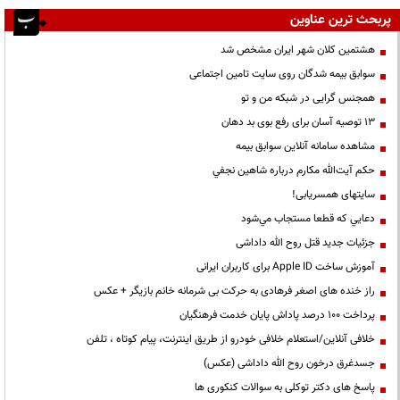
پربحث ترین عناوین
هشتمین کلان شهر ایران مشخص شد
سوابق بیمه شدگان روی سایت تامین اجتماعی
همجنس گرایی در شبکه من و تو
13 توصیه آسان برای رفع بوی بد دهان
مشاهده سامانه آنلاين سوابق بیمه
حكم آيت‌الله مكارم درباره شاهين نجفي
سایتهای همسریابی!
دعايي كه قطعا مستجاب مي‌شود
جزئیات جدید قتل روح الله داداشی
آموزش ساخت Apple ID برای کاربران ایرانی
راز خنده های اصغر فرهادی به حرکت بی شرمانه خانم بازیگر + عکس
پرداخت ۱۰۰ درصد پاداش پایان خدمت فرهنگیان
خلافی آنلاین/استعلام خلافی خودرو از طریق اینترنت، پیام کوتاه ، تلفن
جسدغرق درخون روح الله داداشی (عکس)
پاسخ های دکتر توکلی به سوالات کنکوری ها