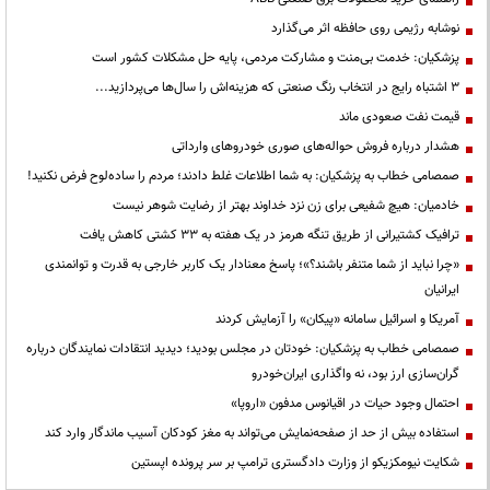
نوشابه رژیمی روی حافظه اثر می‌گذارد
پزشکیان: خدمت بی‌منت و مشارکت مردمی، پایه حل مشکلات کشور است
3 اشتباه رایج در انتخاب رنگ صنعتی که هزینه‌اش را سال‌ها می‌پردازید...
قیمت نفت صعودی ماند
هشدار درباره فروش حواله‌های صوری خودروهای وارداتی
صمصامی خطاب به پزشکیان: به شما اطلاعات غلط دادند؛ مردم را ساده‌لوح فرض نکنید!
خادمیان: هیچ شفیعی برای زن نزد خداوند بهتر از رضایت شوهر نیست
ترافیک کشتیرانی از طریق تنگه هرمز در یک هفته به ۳۳ کشتی کاهش یافت
«چرا نباید از شما متنفر باشند؟»؛ پاسخ معنادار یک کاربر خارجی به قدرت و توانمندی
ایرانیان
آمریکا و اسرائیل سامانه «پیکان» را آزمایش کردند
صمصامی خطاب به پزشکیان: خودتان در مجلس بودید؛ دیدید انتقادات نمایندگان درباره
گران‌سازی ارز بود، نه واگذاری ایران‌خودرو
احتمال وجود حیات در اقیانوس مدفون «اروپا»
استفاده بیش از حد از صفحه‌نمایش می‌تواند به مغز کودکان آسیب ماندگار وارد کند
شکایت نیومکزیکو از وزارت دادگستری ترامپ بر سر پرونده اپستین