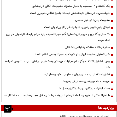
یک کشته و ۱۲ مسموم به دنبال مصرف مشروبات الکلی در نیشابور
دیپلماسی با عربستان نتیجه‌بخش نیست؛ پاسخ نظامی ضروری است
مقاومت یمن؛ دو خیز اساسی
توافقِ بدونِ تاییدِ رهبری؛ تنها یک قراردادِ بی‌ارزش است
۳۰ سال واگذاری و خروج ثروت ملی؛ گام دوم تضعیف بنیه مردم وایجاد نارضایتی در بین
احاد مردم
سفر فرمانده سنتکام به اراضی اشغالی
خبر تعطیلی مدرسه ایرانی در کویت به صورت رسمی اعلام نشده
یمن: تشکیل ائتلاف هرگز مانع مجازات عربستان به خاطر جنایاتش علیه ملت یمن نخواهد
شد
نشان استاندارد به معنای پایان مسئولیت خودروساز نیست
غریبه به دادمون نمی‌رسه؛ ایرانی بخریم!
بسته اینترنت رایگان برای خبرنگاران فعال شد
با اعتراف یکی از متهمان، ابعاد تازه‌ای از پرونده ربایش و قتل حمیدرضا رجب‌زاده آشکار شد
پربازدید ها
راهنمای خرید محصولات برق صنعتی ABB