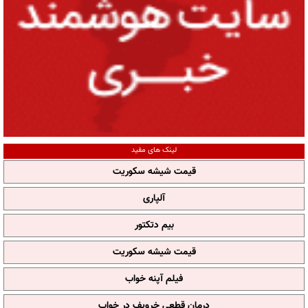
لینک های مفید
قیمت شیشه سکوریت
آلپاری
بیم دتکتور
قیمت شیشه سکوریت
فیلم آپنه خواب
درمان قطعی خروپف در خواب