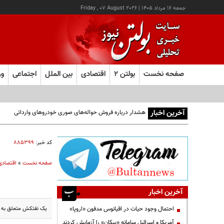
جمعه ۱۶ مرداد ۱۴۰۵
|
Friday , 07 August 2026
صفحه نخست
بولتن ۲
اقتصادی
بین الملل
اجتماعی
ور
آخرین اخبار
هشدار درباره فروش حواله‌های صوری خودروهای وارداتی
کد خبر:
۸۸۵۳۹۹
صفحه نخست
»
اقتصادی
آخرین اخبار
یک نفتکش متعلق به چین
احتمال وجود حیات در اقیانوس مدفون «اروپا»
آمریکا و اسرائیل سامانه «پیکان» را آزمایش کردند