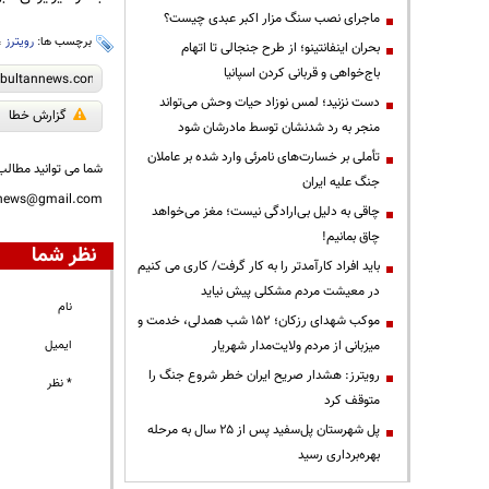
ماجرای نصب سنگ مزار اکبر عبدی چیست؟
برچسب ها:
رویترز
،
بحران اینفانتینو؛ از طرح جنجالی تا اتهام
باج‌خواهی و قربانی کردن اسپانیا
دست نزنید؛ لمس نوزاد حیات وحش می‌تواند
گزارش خطا
منجر به رد شدنشان توسط مادرشان شود
تأملی بر خسارت‌های نامرئی وارد شده بر عاملان
شما می توانید مطالب 
جنگ علیه ایران
nnews@gmail.com
چاقی به دلیل بی‌ارادگی نیست؛ مغز می‌خواهد
چاق بمانیم!
نظر شما
باید افراد کارآمدتر را به کار گرفت/ کاری می کنیم
در معیشت مردم مشکلی پیش نیاید
نام
موکب شهدای رزکان؛ ۱۵۲ شب همدلی، خدمت و
میزبانی از مردم ولایت‌مدار شهریار
ایمیل
رویترز: هشدار صریح ایران خطر شروع جنگ را
* نظر
متوقف کرد
پل شهرستان پل‌سفید پس از ۲۵ سال به مرحله
بهره‌برداری رسید