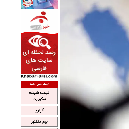
لینک های مفید
قیمت شیشه
سکوریت
آلپاری
بیم دتکتور