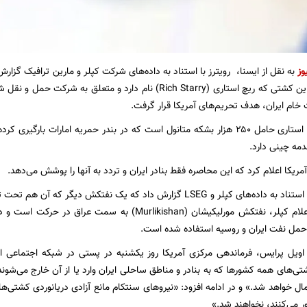
وز
به نقل از ایسنا، رویترز با استناد به داده‌های شرکت کپلر و مارین ترافیک گزارش 
عبور کرده است. این کشتی که ریچ استاری (Rich Starry) نام دارد و م
خام ایران، هدف تحریم‌های آمریکا قرار گرفت.
طبق داده‌ها، ریچ استاری حامل ۲۵۰ هزار بشکه متانول است که در بندر حمریه امارا
مه چینی دارد.
ریکا اعلام کرد که این محاصره فقط بنادر ایران و تردد به آنها را پوشش می‌دهد.
رویترز همچنین با استناد به داده‌های کپلر و LSEG گزارش داد که یک نفتکش د
هرمز شد. طبق اعلام کپلر، نفتکش مورلیکیشان (Murlikishan) ب
حمل نفت ایران و روسیه استفاده شده است.
ویل پرایس، فرماندهی مرکزی آمریکا روز یکشنبه در پستی در شبکه اجتماعی ا
تی‌های همه کشورها که به بنادر و مناطق ساحلی ایران وارد یا از آن خارج می‌شوند
ل خواهد شد.» و در ادامه افزود: «نیروهای سنتکام مانع آزادی دریانوردی کشتی‌هایی 
ور می‌کنند، نخواهند شد.»