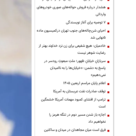
هشدار درباره فروش حواله‌های صوری خودروهای
وارداتی
۷ توصیه برای آغاز نویسندگی
احیای شن‌چاله‌های جنوب تهران درکمیسیون ماده
۵نهایی شد
خادمیان: هیچ شفیعی برای زن نزد خداوند بهتر از
رضایت شوهر نیست
سربازانِ خیابانِ ظهور؛ ملتِ مبعوثِ رودسر در
پاسخ به دشمن: «خیابان‌ها را به ناامیدان
نمی‌دهیم»
اعلام پایان مراسم اربعین ۱۴۰۵
توقف صادرات نفت عربستان به آمریکا
ترامپ از افشای کمبود مهمات آمریکا خشمگین
است
اجازه باز شدن مسیر دوم در تنگه هرمز را
نخواهیم داد
فرق است میان مجاهدان در میدان و ساکتین