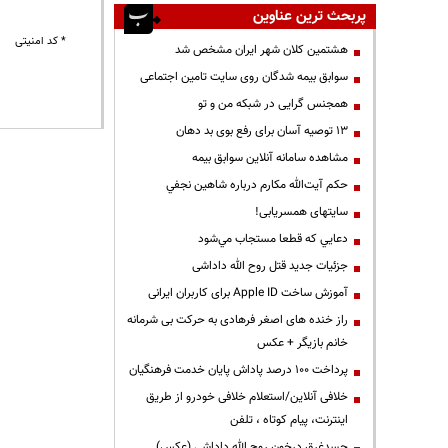
پربحث ترین عناوین
* کد امنیتی
هشتمین کلان شهر ایران مشخص شد
سوابق بیمه شدگان روی سایت تامین اجتماعی
همجنس گرایی در شبکه من و تو
13 توصیه آسان برای رفع بوی بد دهان
مشاهده سامانه آنلاين سوابق بیمه
حكم آيت‌الله مكارم درباره شاهين نجفي
سایتهای همسریابی!
دعايي كه قطعا مستجاب مي‌شود
جزئیات جدید قتل روح الله داداشی
آموزش ساخت Apple ID برای کاربران ایرانی
راز خنده های اصغر فرهادی به حرکت بی شرمانه
خانم بازیگر + عکس
پرداخت ۱۰۰ درصد پاداش پایان خدمت فرهنگیان
خلافی آنلاین/استعلام خلافی خودرو از طریق
اینترنت، پیام کوتاه ، تلفن
جسدغرق درخون روح الله داداشی (عکس)