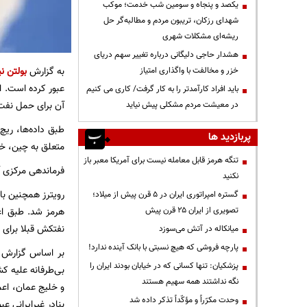
یکصد و پنجاه و سومین شب خدمت؛ موکب
شهدای رزکان، تریبون مردم و مطالبه‌گر حل
ریشه‌ای مشکلات شهری
هشدار حاجی دلیگانی درباره تغییر سهم دریای
به گزارش
بولتن نی
خزر و مخالفت با واگذاری امتیاز
باید افراد کارآمدتر را به کار گرفت/ کاری می کنیم
آن برای حمل نفت 
در معیشت مردم مشکلی پیش نیاید
پربازدید ها
متعلق به چین، خد
تنگه هرمز قابل معامله نیست برای آمریکا معبر باز
فرماندهی مرکزی آم
نکنید
گستره امپراتوری ایران در ۵ قرن پیش از میلاد؛
تصویری از ایران ۲۵ قرن پیش
نفتکش قبلا برای 
میانکاله در آتش می‌سوزد
پارچه فروشی که هیچ نسبتی با بانک آینده ندارد!
بر اساس گزارش ا
پزشکیان: تنها کسانی که در خیابان بودند ایران را
بی‌طرفانه علیه کش
نگه نداشتند همه سهیم هستند
و خلیج عمان، اعما
وحدت مکرّراً و مؤکّداً تذکر داده شد
بنادر غیرایرانی عب