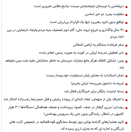
دیپلماسی با عربستان نتیجه‌بخش نیست؛ پاسخ نظامی ضروری است
مقاومت یمن؛ دو خیز اساسی
توافقِ بدونِ تاییدِ رهبری؛ تنها یک قراردادِ بی‌ارزش است
۳۰ سال واگذاری و خروج ثروت ملی؛ گام دوم تضعیف بنیه مردم وایجاد نارضایتی در بین
احاد مردم
سفر فرمانده سنتکام به اراضی اشغالی
خبر تعطیلی مدرسه ایرانی در کویت به صورت رسمی اعلام نشده
یمن: تشکیل ائتلاف هرگز مانع مجازات عربستان به خاطر جنایاتش علیه ملت یمن نخواهد
شد
نشان استاندارد به معنای پایان مسئولیت خودروساز نیست
غریبه به دادمون نمی‌رسه؛ ایرانی بخریم!
بسته اینترنت رایگان برای خبرنگاران فعال شد
با اعتراف یکی از متهمان، ابعاد تازه‌ای از پرونده ربایش و قتل حمیدرضا رجب‌زاده آشکار شد
ریمـدان؛ مرزی گرفتار در صف، کمبود زیرساخت و ضعف هماهنگی دستگاه‌ها / ۳ هزار
کامیون در انتظار، رانندگان بدون حتی یک سرویس بهداشتی!
تایید هشدارهای گذشته بولتن نیوز توسط سخنگوی قوه قضائیه در خصوص کارت های
بارزگانی و اجاره ای که به بحران ارزی رسیده اند