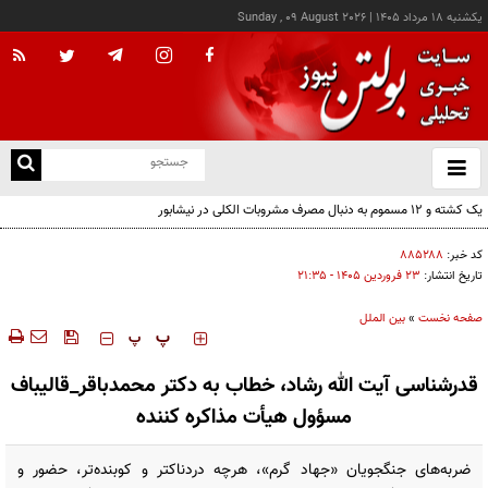
يکشنبه ۱۸ مرداد ۱۴۰۵
|
Sunday , 09 August 2026
از
و
ته
ن
نو
کد خبر:
۸۸۵۲۸۸
تاریخ انتشار:
۲۳ فروردين ۱۴۰۵ - ۲۱:۳۵
صفحه نخست
»
بین الملل
‍‍‍ پ
پ
قدرشناسی آیت الله رشاد، خطاب به دکتر محمدباقر_قالیباف
مسؤول هیأت مذاکره کننده
ضربه‌های جنگجویان «جهاد گرم»، هرچه دردناکتر و کوبنده‌تر، حضور و