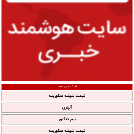
لینک های مفید
قیمت شیشه سکوریت
آلپاری
بیم دتکتور
قیمت شیشه سکوریت