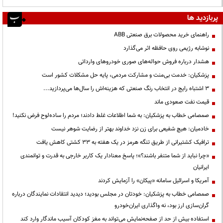
پربازدید ها
راهنمای خرید محصولات برق صنعتی ABB
نوشابه رژیمی روی حافظه اثر می‌گذارد
هشدار درباره فروش حواله‌های صوری خودروهای وارداتی
پزشکیان: خدمت بی‌منت و مشارکت مردمی، پایه حل مشکلات کشور است
3 اشتباه رایج در انتخاب رنگ صنعتی که هزینه‌اش را سال‌ها می‌پردازید...
قیمت نفت صعودی ماند
صمصامی خطاب به پزشکیان: به شما اطلاعات غلط دادند؛ مردم را ساده‌لوح فرض نکنید!
خادمیان: هیچ شفیعی برای زن نزد خداوند بهتر از رضایت شوهر نیست
ترافیک کشتیرانی از طریق تنگه هرمز در یک هفته به ۳۳ کشتی کاهش یافت
«چرا نباید از شما متنفر باشند؟»؛ پاسخ معنادار یک کاربر خارجی به قدرت و توانمندی
ایرانیان
آمریکا و اسرائیل سامانه «پیکان» را آزمایش کردند
صمصامی خطاب به پزشکیان: خودتان در مجلس بودید؛ دیدید انتقادات نمایندگان درباره
گران‌سازی ارز بود، نه واگذاری ایران‌خودرو
استفاده بیش از حد از صفحه‌نمایش می‌تواند به مغز کودکان آسیب ماندگار وارد کند