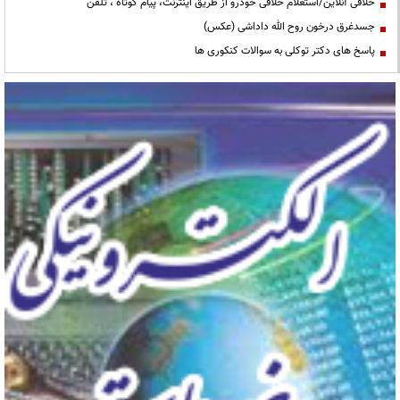
خلافی آنلاین/استعلام خلافی خودرو از طریق اینترنت، پیام کوتاه ، تلفن
جسدغرق درخون روح الله داداشی (عکس)
پاسخ های دکتر توکلی به سوالات کنکوری ها