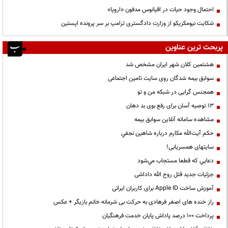
احتمال وجود حیات در اقیانوس مدفون «اروپا»
شکایت نیومکزیکو از وزارت دادگستری ترامپ بر سر پرونده اپستین
پربحث ترین عناوین
هشتمین کلان شهر ایران مشخص شد
سوابق بیمه شدگان روی سایت تامین اجتماعی
همجنس گرایی در شبکه من و تو
13 توصیه آسان برای رفع بوی بد دهان
مشاهده سامانه آنلاين سوابق بیمه
حكم آيت‌الله مكارم درباره شاهين نجفي
سایتهای همسریابی!
دعايي كه قطعا مستجاب مي‌شود
جزئیات جدید قتل روح الله داداشی
آموزش ساخت Apple ID برای کاربران ایرانی
راز خنده های اصغر فرهادی به حرکت بی شرمانه خانم بازیگر + عکس
پرداخت ۱۰۰ درصد پاداش پایان خدمت فرهنگیان