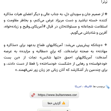
بَرتر!
➕ از صمیم جان و سویدای دل، به جناب عالی و دیگر اعضای هیات مذاکره
کننده خسته نباشید و دست مریزاد عرض می‌کنم، و بخاطر مقاومت و
استقامت شجاعانه و مسئولانه‌تان در قبال #آمریکای_وقیح و زیاده‌خواه،
آفرین و شادباش می‌گویم.
⚜️ «چنانکه پیش‌بینی می‌شد: آمریکائیهای طماع بدعهد برای «مذاکره و
مهادنه» به صحنه نیامده‌اند، که براي «مطالبه و مزایده» به عرصه
آمده‌اند؛ آمریکائیهای احمق «تنها شانس» نجات از «بن بست
خودخواسته» و رهایی از «شکست خودساخته» را فعلا از دست دادند، و
برای چندمین بار آشکارشد که آنان زبانی جز زبان زور نمی‌فهمند.»
برچسب ها:
قالیباف
،
امریکا
گزارش خطا