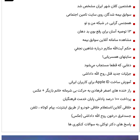
هشتمین کلان شهر ایران مشخص شد
سوابق بیمه شدگان روی سایت تامین اجتماعی
همجنس گرایی در شبکه من و تو
13 توصیه آسان برای رفع بوی بد دهان
مشاهده سامانه آنلاين سوابق بیمه
حكم آيت‌الله مكارم درباره شاهين نجفي
سایتهای همسریابی!
دعايي كه قطعا مستجاب مي‌شود
جزئیات جدید قتل روح الله داداشی
آموزش ساخت Apple ID برای کاربران ایرانی
راز خنده های اصغر فرهادی به حرکت بی شرمانه خانم بازیگر + عکس
پرداخت ۱۰۰ درصد پاداش پایان خدمت فرهنگیان
خلافی آنلاین/استعلام خلافی خودرو از طریق اینترنت، پیام کوتاه ، تلفن
جسدغرق درخون روح الله داداشی (عکس)
پاسخ های دکتر توکلی به سوالات کنکوری ها