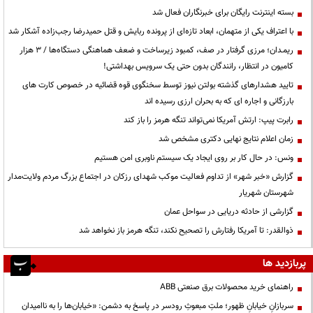
بسته اینترنت رایگان برای خبرنگاران فعال شد
با اعتراف یکی از متهمان، ابعاد تازه‌ای از پرونده ربایش و قتل حمیدرضا رجب‌زاده آشکار شد
ریمـدان؛ مرزی گرفتار در صف، کمبود زیرساخت و ضعف هماهنگی دستگاه‌ها / ۳ هزار
کامیون در انتظار، رانندگان بدون حتی یک سرویس بهداشتی!
تایید هشدارهای گذشته بولتن نیوز توسط سخنگوی قوه قضائیه در خصوص کارت های
بارزگانی و اجاره ای که به بحران ارزی رسیده اند
رابرت پیپ: ارتش آمریکا نمی‌تواند تنگه هرمز را باز کند
زمان اعلام نتایج نهایی دکتری مشخص شد
ونس: در حال کار بر روی ایجاد یک سیستم ناوبری امن هستیم
گزارش «خبر شهر» از تداوم فعالیت موکب شهدای رزکان در اجتماع بزرگ مردم ولایت‌مدار
شهرستان شهریار
گزارشی از حادثه دریایی در سواحل عمان
ذوالقدر: تا آمریکا رفتارش را تصحیح نکند، تنگه هرمز باز نخواهد شد
پربازدید ها
راهنمای خرید محصولات برق صنعتی ABB
سربازانِ خیابانِ ظهور؛ ملتِ مبعوثِ رودسر در پاسخ به دشمن: «خیابان‌ها را به ناامیدان