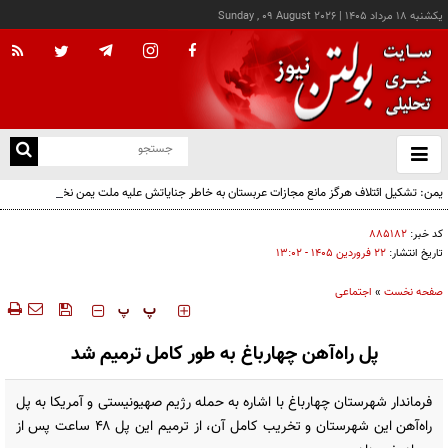
يکشنبه ۱۸ مرداد ۱۴۰۵
|
Sunday , 09 August 2026
از
و
ته
یمن: تشکیل ائتلاف هرگز مانع مجازات عربستان به خاطر جنایاتش علیه ملت یمن نخواهد شد
ن
نو
کد خبر:
۸۸۵۱۸۲
تاریخ انتشار:
۲۲ فروردين ۱۴۰۵ - ۱۳:۰۲
صفحه نخست
»
اجتماعی
‍‍‍ پ
پ
پل راه‌آهن چهارباغ به طور کامل ترمیم شد
فرماندار شهرستان چهارباغ با اشاره به حمله رژیم صهیونیستی و آمریکا به پل
راه‌آهن این شهرستان و تخریب کامل آن، از ترمیم این پل ۴۸ ساعت پس از