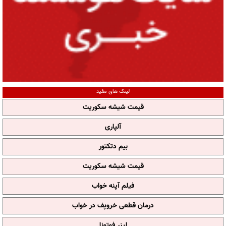
لینک های مفید
قیمت شیشه سکوریت
آلپاری
بیم دتکتور
قیمت شیشه سکوریت
فیلم آپنه خواب
درمان قطعی خروپف در خواب
لیزر فوتونا