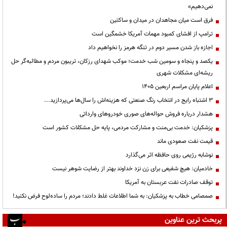
نمی‌دهیم»
فرق است میان مجاهدان در میدان و ساکتین
ترامپ از افشای کمبود مهمات آمریکا خشمگین است
اجازه باز شدن مسیر دوم در تنگه هرمز را نخواهیم داد
یکصد و پنجاه و سومین شب خدمت؛ موکب شهدای رزکان، تریبون مردم و مطالبه‌گر حل
ریشه‌ای مشکلات شهری
اعلام پایان مراسم اربعین ۱۴۰۵
3 اشتباه رایج در انتخاب رنگ صنعتی که هزینه‌اش را سال‌ها می‌پردازید...
هشدار درباره فروش حواله‌های صوری خودروهای وارداتی
پزشکیان: خدمت بی‌منت و مشارکت مردمی، پایه حل مشکلات کشور است
قیمت نفت صعودی ماند
نوشابه رژیمی روی حافظه اثر می‌گذارد
خادمیان: هیچ شفیعی برای زن نزد خداوند بهتر از رضایت شوهر نیست
توقف صادرات نفت عربستان به آمریکا
صمصامی خطاب به پزشکیان: به شما اطلاعات غلط دادند؛ مردم را ساده‌لوح فرض نکنید!
پربحث ترین عناوین