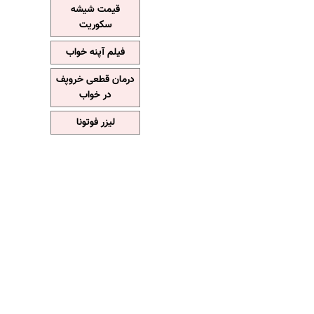
قیمت شیشه
سکوریت
فیلم آپنه خواب
درمان قطعی خروپف
در خواب
لیزر فوتونا