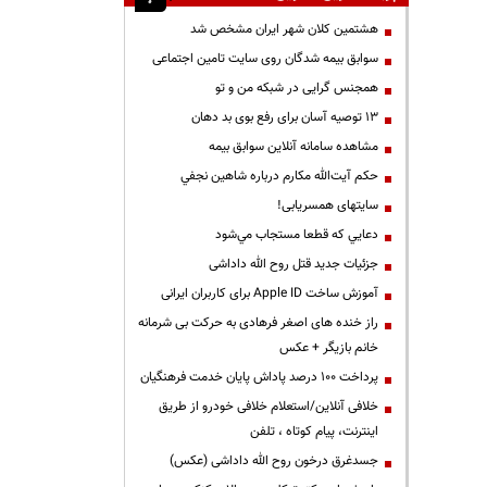
هشتمین کلان شهر ایران مشخص شد
سوابق بیمه شدگان روی سایت تامین اجتماعی
همجنس گرایی در شبکه من و تو
13 توصیه آسان برای رفع بوی بد دهان
مشاهده سامانه آنلاين سوابق بیمه
حكم آيت‌الله مكارم درباره شاهين نجفي
سایتهای همسریابی!
دعايي كه قطعا مستجاب مي‌شود
جزئیات جدید قتل روح الله داداشی
آموزش ساخت Apple ID برای کاربران ایرانی
راز خنده های اصغر فرهادی به حرکت بی شرمانه
خانم بازیگر + عکس
پرداخت ۱۰۰ درصد پاداش پایان خدمت فرهنگیان
خلافی آنلاین/استعلام خلافی خودرو از طریق
اینترنت، پیام کوتاه ، تلفن
جسدغرق درخون روح الله داداشی (عکس)