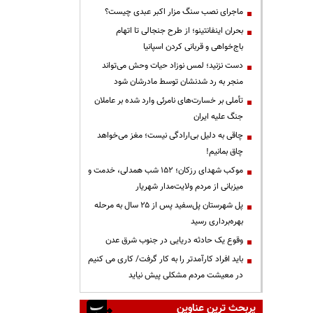
ماجرای نصب سنگ مزار اکبر عبدی چیست؟
بحران اینفانتینو؛ از طرح جنجالی تا اتهام
باج‌خواهی و قربانی کردن اسپانیا
دست نزنید؛ لمس نوزاد حیات وحش می‌تواند
منجر به رد شدنشان توسط مادرشان شود
تأملی بر خسارت‌های نامرئی وارد شده بر عاملان
جنگ علیه ایران
چاقی به دلیل بی‌ارادگی نیست؛ مغز می‌خواهد
چاق بمانیم!
موکب شهدای رزکان؛ ۱۵۲ شب همدلی، خدمت و
میزبانی از مردم ولایت‌مدار شهریار
پل شهرستان پل‌سفید پس از ۲۵ سال به مرحله
بهره‌برداری رسید
وقوع یک حادثه دریایی در جنوب شرق عدن
باید افراد کارآمدتر را به کار گرفت/ کاری می کنیم
در معیشت مردم مشکلی پیش نیاید
پربحث ترین عناوین