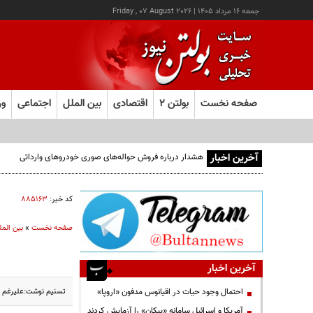
جمعه ۱۶ مرداد ۱۴۰۵
|
Friday , 07 August 2026
صفحه نخست
بولتن ۲
اقتصادی
بین الملل
اجتماعی
ور
آخرین اخبار
هشدار درباره فروش حواله‌های صوری خودروهای وارداتی
کد خبر:
۸۸۵۱۶۳
صفحه نخست
»
بین المل
آخرین اخبار
تسنیم نوشت:علیرغم اینکه برخی منابع گفته ب
احتمال وجود حیات در اقیانوس مدفون «اروپا»
آمریکا و اسرائیل سامانه «پیکان» را آزمایش کردند