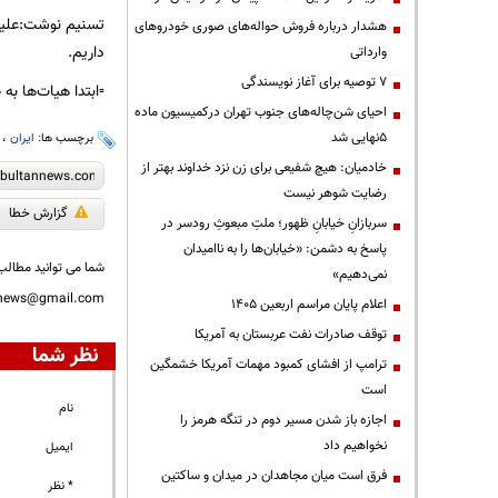
هشدار درباره فروش حواله‌های صوری خودروهای
داریم.
وارداتی
۷ توصیه برای آغاز نویسندگی
▫️ابتدا هیات‌ها ب
احیای شن‌چاله‌های جنوب تهران درکمیسیون ماده
۵نهایی شد
برچسب ها:
ایران
،
خادمیان: هیچ شفیعی برای زن نزد خداوند بهتر از
رضایت شوهر نیست
گزارش خطا
سربازانِ خیابانِ ظهور؛ ملتِ مبعوثِ رودسر در
پاسخ به دشمن: «خیابان‌ها را به ناامیدان
شما می توانید مطالب 
نمی‌دهیم»
nnews@gmail.com
اعلام پایان مراسم اربعین ۱۴۰۵
توقف صادرات نفت عربستان به آمریکا
نظر شما
ترامپ از افشای کمبود مهمات آمریکا خشمگین
است
نام
اجازه باز شدن مسیر دوم در تنگه هرمز را
نخواهیم داد
ایمیل
فرق است میان مجاهدان در میدان و ساکتین
* نظر