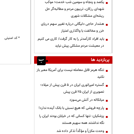
یکصد و پنجاه و سومین شب خدمت؛ موکب
شهدای رزکان، تریبون مردم و مطالبه‌گر حل
ریشه‌ای مشکلات شهری
هشدار حاجی دلیگانی درباره تغییر سهم دریای
خزر و مخالفت با واگذاری امتیاز
* کد امنیتی
باید افراد کارآمدتر را به کار گرفت/ کاری می کنیم
در معیشت مردم مشکلی پیش نیاید
پربازدید ها
تنگه هرمز قابل معامله نیست برای آمریکا معبر باز
نکنید
گستره امپراتوری ایران در ۵ قرن پیش از میلاد؛
تصویری از ایران ۲۵ قرن پیش
میانکاله در آتش می‌سوزد
پارچه فروشی که هیچ نسبتی با بانک آینده ندارد!
پزشکیان: تنها کسانی که در خیابان بودند ایران را
نگه نداشتند همه سهیم هستند
وحدت مکرّراً و مؤکّداً تذکر داده شد