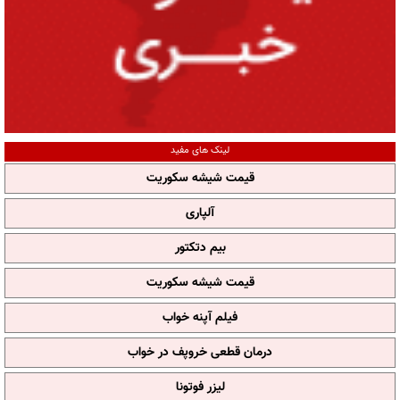
لینک های مفید
قیمت شیشه سکوریت
آلپاری
بیم دتکتور
قیمت شیشه سکوریت
فیلم آپنه خواب
درمان قطعی خروپف در خواب
لیزر فوتونا