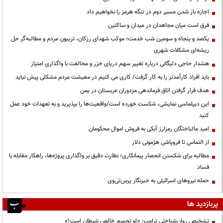
اجازه باز شدن مسیر دوم در تنگه هرمز را نخواهیم داد
فرق است میان مجاهدان در میدان و ساکتین
یکصد و پنجاه و سومین شب خدمت؛ موکب شهدای رزکان، تریبون مردم و مطالبه‌گر حل
ریشه‌ای مشکلات شهری
هشدار حاجی دلیگانی درباره تغییر سهم دریای خزر و مخالفت با واگذاری امتیاز
باید افراد کارآمدتر را به کار گرفت/ کاری می کنیم در معیشت مردم مشکلی پیش نیاید
هدف قرار گرفتن اتاق‌ فرماندهی مزدوران عربستان در یمن
این دیپلماسی نمایشی، شکست خورده است/واقعیت‌ها را بپذیرید و به تعهدات خود عمل
کنید
امید مالباختگان رمزارز آبکی به فروش اموال محکومان
از التماس تا فروپاشی هژمونی دلار
مطالبه برای شکستن انحصار پیمانکاری؛ نظارت دقیق بر واگذاری پروژه‌ها، راهکار مقابله با
فساد
حمله نیروهای اسرائیلی به خبرنگار پرس‌تی‌وی
پربازدید ها
تشخیص روان‌شناختی ترامپ: «او تجسم خالص شیطان است!»