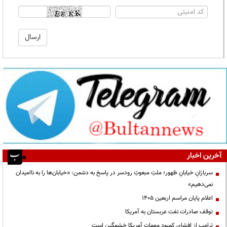
آخرین اخبار
سربازانِ خیابانِ ظهور؛ ملتِ مبعوثِ رودسر در پاسخ به دشمن: «خیابان‌ها را به ناامیدان
نمی‌دهیم»
اعلام پایان مراسم اربعین ۱۴۰۵
توقف صادرات نفت عربستان به آمریکا
ترامپ از افشای کمبود مهمات آمریکا خشمگین است