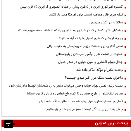
گستره امپراتوری ایران در ۵ قرن پیش از میلاد؛ تصویری از ایران ۲۵ قرن پیش
تنگه هرمز قابل معامله نیست برای آمریکا معبر باز نکنید
میانکاله در آتش می‌سوزد
پزشکیان: تنها کسانی که در خیابان بودند ایران را نگه نداشتند همه سهیم هستند
پارچه فروشی که هیچ نسبتی با بانک آینده ندارد!
نقض آتش‌بس و حملات رژیم صهیونیستی به جنوب لبنان
حمایت از هشت هزار نوآموز سیستان و بلوچستانی
جدال بهرام افشاری و امین حیایی در صدر جدول
وحدت مکرّراً و مؤکّداً تذکر داده شد
ماجرای نصب سنگ مزار اکبر عبدی چیست؟
دست نزنید؛ لمس نوزاد حیات وحش می‌تواند منجر به رد شدنشان توسط مادرشان شود
بحران اینفانتینو؛ از طرح جنجالی تا اتهام باج‌خواهی و قربانی کردن اسپانیا
تأملی بر خسارت‌های نامرئی وارد شده بر عاملان جنگ علیه ایران
چاقی به دلیل بی‌ارادگی نیست؛ مغز می‌خواهد چاق بمانیم!
پربحث ترین عناوین