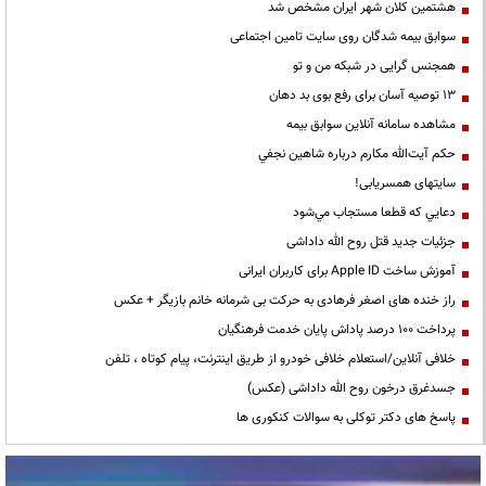
هشتمین کلان شهر ایران مشخص شد
سوابق بیمه شدگان روی سایت تامین اجتماعی
همجنس گرایی در شبکه من و تو
13 توصیه آسان برای رفع بوی بد دهان
مشاهده سامانه آنلاين سوابق بیمه
حكم آيت‌الله مكارم درباره شاهين نجفي
سایتهای همسریابی!
دعايي كه قطعا مستجاب مي‌شود
جزئیات جدید قتل روح الله داداشی
آموزش ساخت Apple ID برای کاربران ایرانی
راز خنده های اصغر فرهادی به حرکت بی شرمانه خانم بازیگر + عکس
پرداخت ۱۰۰ درصد پاداش پایان خدمت فرهنگیان
خلافی آنلاین/استعلام خلافی خودرو از طریق اینترنت، پیام کوتاه ، تلفن
جسدغرق درخون روح الله داداشی (عکس)
پاسخ های دکتر توکلی به سوالات کنکوری ها