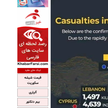
لینک های مفید
قیمت شیشه
سکوریت
آلپاری
بیم دتکتور