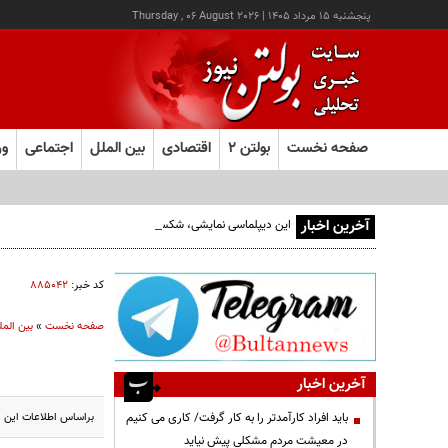
پنجشنبه ۱۵ مرداد ۱۴۰۵
|
Thursday , 06 August 2026
صفحه نخست
بولتن ۲
اقتصادی
بین الملل
اجتماعی
ور
آخرین اخبار
این دیپلماسی نمایشی، شکست خورده است/واقعیت‌ها را بپذیرید
کد خبر:
۸۸۵۰۴۲
صفحه نخست
»
بین المل
آخرین اخبار
براساس اطلاعات این اینفوگرافیک(از ۲۸ فوریه تا ۷ آوریل ۲۰۲۶)، آما
باید افراد کارآمدتر را به کار گرفت/ کاری می کنیم
در معیشت مردم مشکلی پیش نیاید