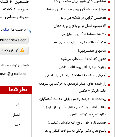
فلسطین: ۴ کشته
هشتمین کلان شهر ایران مشخص شد
سوریه: ۴ کشته
سوابق بیمه شدگان روی سایت تامین اجتماعی
نیروهای‌نظامی آمریکا: ۱۳ کشته،
همجنس گرایی در شبکه من و تو
13 توصیه آسان برای رفع بوی بد دهان
برچسب ها:
جنگ
،
ا
مشاهده سامانه آنلاين سوابق بیمه
حكم آيت‌الله مكارم درباره شاهين نجفي
گزارش خطا
سایتهای همسریابی!
دعايي كه قطعا مستجاب مي‌شود
شما می توانید مطالب 
جزئیات جدید قتل روح الله داداشی
nnews@gmail.com
آموزش ساخت Apple ID برای کاربران ایرانی
راز خنده های اصغر فرهادی به حرکت بی شرمانه
نظر شما
خانم بازیگر + عکس
پرداخت ۱۰۰ درصد پاداش پایان خدمت فرهنگیان
نام
خلافی آنلاین/استعلام خلافی خودرو از طریق
اینترنت، پیام کوتاه ، تلفن
ایمیل
جسدغرق درخون روح الله داداشی (عکس)
* نظر
پاسخ های دکتر توکلی به سوالات کنکوری ها