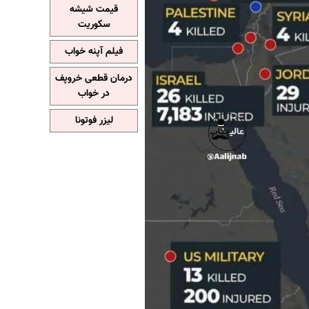
قیمت شیشه
سکوریت
فیلم آپنه خواب
درمان قطعی خروپف
در خواب
لیزر فوتونا