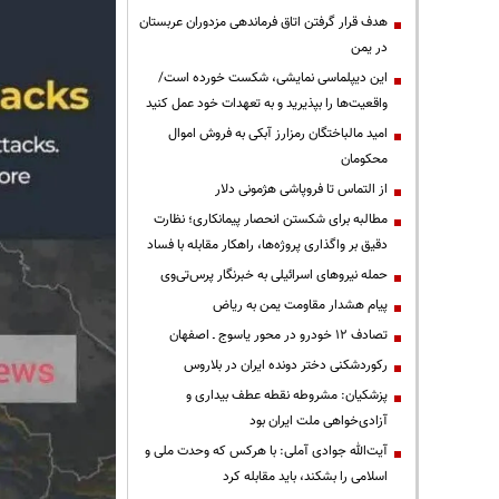
هدف قرار گرفتن اتاق‌ فرماندهی مزدوران عربستان
در یمن
این دیپلماسی نمایشی، شکست خورده است/
واقعیت‌ها را بپذیرید و به تعهدات خود عمل کنید
امید مالباختگان رمزارز آبکی به فروش اموال
محکومان
از التماس تا فروپاشی هژمونی دلار
مطالبه برای شکستن انحصار پیمانکاری؛ نظارت
دقیق بر واگذاری پروژه‌ها، راهکار مقابله با فساد
حمله نیروهای اسرائیلی به خبرنگار پرس‌تی‌وی
پیام هشدار مقاومت یمن به ریاض
تصادف ۱۲ خودرو در محور یاسوج ـ اصفهان
رکوردشکنی دختر دونده ایران در بلاروس
پزشکیان: مشروطه نقطه عطف بیداری و
آزادی‌خواهی ملت ایران بود
آیت‌الله جوادی آملی: با هرکس که وحدت ملی و
اسلامی را بشکند، باید مقابله کرد