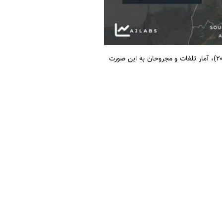
به نقل از ایسنا، براساس اطلاعات این اینفوگرافیک(از ۲۸ فوریه تا ۷ آوریل ۲۰۲۶)، آمار تلفات و مجروحان به این صورت