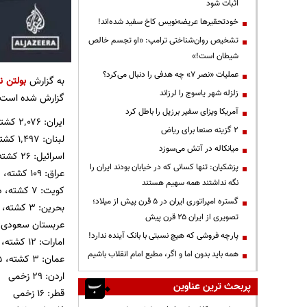
اثبات شود
خودتحقیرها عریضه‌نویس کاخ سفید شده‌اند!
تشخیص روان‌شناختی ترامپ: «او تجسم خالص
شیطان است!»
عملیات «نصر ۷» چه هدفی را دنبال می‌کرد؟
به گزارش
بولتن نی
زلزله شهر یاسوج را لرزاند
گزارش شده است:
آمریکا ویزای سفیر برزیل را باطل کرد
ایران: ۲٬۰۷۶ کشته، ۲۶٬۵۰۰ زخمی
۲ گزینه صنعا برای ریاض
لبنان: ۱٬۴۹۷ کشته، ۴٬۶۳۹ زخمی
میانکاله در آتش می‌سوزد
اسرائیل: ۲۶ کشته، ۷٬۱۸۳ زخمی
پزشکیان: تنها کسانی که در خیابان بودند ایران را
عراق: ۱۰۹ کشته، ده‌ها زخمی
نگه نداشتند همه سهیم هستند
کویت: ۷ کشته، ده‌ها زخمی
گستره امپراتوری ایران در ۵ قرن پیش از میلاد؛
بحرین: ۳ کشته، ده‌ها زخمی
تصویری از ایران ۲۵ قرن پیش
عربستان سعودی: ۲ کشته، ۲۲ زخم
پارچه فروشی که هیچ نسبتی با بانک آینده ندارد!
امارات: ۱۲ کشته، ۲۲۱ زخمی
همه باید بدون اما و اگر، مطیع امام انقلاب باشیم
عمان: ۳ کشته، ۱۵ زخمی
اردن: ۲۹ زخمی
پربحث ترین عناوین
قطر: ۱۶ زخمی