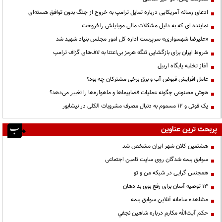
ادعای رسانه آمریکایی درباره تمایل ترامپ به خروج از جنگ بدون توافق هسته‌ای
نماینده ای که به دلیل مشکلات مالی موبایلش را فروخت
«علیرضا شهسواری» سرپرست اداره کل امور مجلس بنیاد شهید شد
شروط ایران برای بازگشایی تنگه هرمز بی‌اعتنا به لاف‌های گزاف ترامپ
آغاز تخلیه پایگاه اربیل
عامل افزایش قبوض آب و برق برخی مشترکان چه بود؟
هوش مصنوعی چگونه عملیات فضاپیماها و ماهواره‌ها را تغییر می‌دهد؟
یک فوتی و ۱۲ مسموم به دنبال مصرف مشروبات الکلی در نیشابور
پربحث ترین عناوین
هشتمین کلان شهر ایران مشخص شد
سوابق بیمه شدگان روی سایت تامین اجتماعی
همجنس گرایی در شبکه من و تو
13 توصیه آسان برای رفع بوی بد دهان
مشاهده سامانه آنلاين سوابق بیمه
حكم آيت‌الله مكارم درباره شاهين نجفي