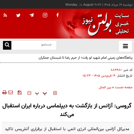
دوشنبه ۱۹ مرداد ۱۴۰۵
|
Monday , 10 August 2026
از
و
ته
پناهگاه‌های زمینیِ امام شهید لو رفت؛ از حرم رضا تا شبستان جمکران
ن
نو
کد خبر:
۸۸۴۹۸۱
تاریخ انتشار:
۱۹ فروردين ۱۴۰۵ - ۱۵:۲۳
صفحه نخست
»
بین الملل
‍‍‍ پ
پ
گروسی: آژانس از بازگشت به دیپلماسی درباره ایران استقبال
می‌کند
مدیرکل آژانس بین‌المللی انرژی اتمی با استقبال از برقراری آتش‌بس تاکید