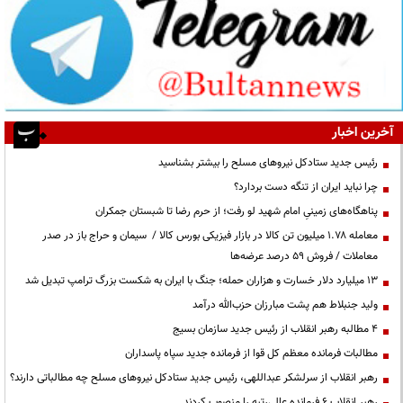
آخرین اخبار
رئیس جدید ستادکل نیروهای مسلح را بیشتر بشناسید
چرا نباید ایران از تنگه دست بردارد؟
پناهگاه‌های زمینیِ امام شهید لو رفت؛ از حرم رضا تا شبستان جمکران
معامله ۱.۷۸ میلیون تن کالا در بازار فیزیکی بورس کالا / سیمان و حراج باز در صدر
معاملات / فروش ۵۹ درصد عرضه‌ها
۱۳ میلیارد دلار خسارت و هزاران حمله؛ جنگ با ایران به شکست بزرگ ترامپ تبدیل شد
ولید جنبلاط هم پشت مبارزان حزب‌الله درآمد
۴ مطالبه رهبر انقلاب از رئیس جدید سازمان بسیج
مطالبات فرمانده معظم کل قوا از فرمانده جدید سپاه پاسداران
رهبر انقلاب از سرلشکر عبداللهی، رئیس جدید ستادکل نیروهای مسلح چه مطالباتی دارند؟
رهبر انقلاب ۶ فرمانده عالی‌رتبه را منصوب کردند