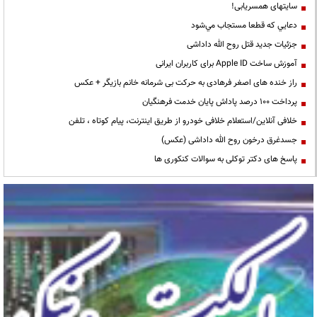
سایتهای همسریابی!
دعايي كه قطعا مستجاب مي‌شود
جزئیات جدید قتل روح الله داداشی
آموزش ساخت Apple ID برای کاربران ایرانی
راز خنده های اصغر فرهادی به حرکت بی شرمانه خانم بازیگر + عکس
پرداخت ۱۰۰ درصد پاداش پایان خدمت فرهنگیان
خلافی آنلاین/استعلام خلافی خودرو از طریق اینترنت، پیام کوتاه ، تلفن
جسدغرق درخون روح الله داداشی (عکس)
پاسخ های دکتر توکلی به سوالات کنکوری ها