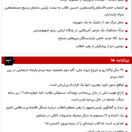
انتصاب حجت‌الاسلام ‌والمسلمین حسین طائب به سِمت رئیس سازمان بسیج مستضعفین
سپاه پاسداران
جعل مرگ بعد از شلیک به یک شهروند
مرگ مشکوک یک مزدور آمریکایی در پایگاه ارتش رژیم صهیونیستی
سبد کالا جدید خاص بازنشستگان نیروهای مسلح
دومین دیدار پزشکیان با رهبر انقلاب
پربازدید ها
۳۰ سال واگذاری و خروج ثروت ملی؛ گام دوم تضعیف بنیه مردم وایجاد نارضایتی در بین
احاد مردم
توافقِ بدونِ تاییدِ رهبری؛ تنها یک قراردادِ بی‌ارزش است
تاراج هویت ملی در بازار بی‌صاحب پوشاک؛ مسئولان نظارت کجا خوابیده‌اند؟ / زیر سایه
جنگ، جامعه در حال بی‌حیا شدن است
دیدار و گفتگوی رئیس‌جمهور با رهبر معظم انقلاب درباره مسائل اقتصادی و نظامی کشور
یک کشته و ۱۲ مسموم به دنبال مصرف مشروبات الکلی در نیشابور
اعدام بد است اما قلب تپنده‌ای را از سینه بیرون کشیدن نه!
مقاومت یمن؛ دو خیز اساسی