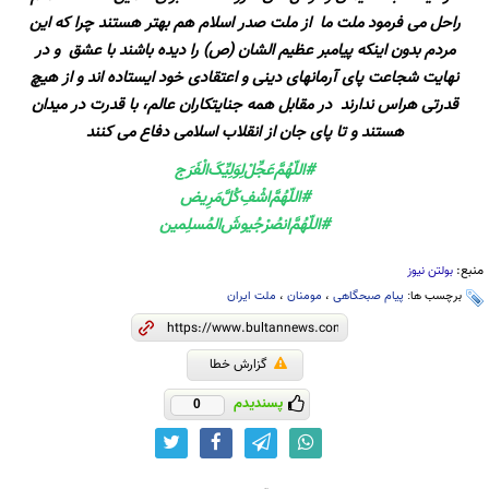
راحل می فرمود ملت ما از ملت صدر اسلام هم بهتر هستند چرا که این
مردم بدون اینکه پیامبر عظیم الشان (ص) را دیده باشند با عشق و در
نهایت شجاعت پای آرمانهای دینی و اعتقادی خود ایستاده اند و از هیچ
قدرتی هراس ندارند در مقابل همه جنایتکاران عالم، با قدرت در میدان
هستند و تا پای جان از انقلاب اسلامی دفاع می کنند
#اللّهُمَّ‌عَجِّلْ‌لِوَلِيِّکَ‌الْفَرَج
#اللّهُمَّ‌اشْفِ‌کُلَّ‌مَرِیض
#اللّهُمَّ‌انصُرْ‌جُیوشَ‌المُسلِمين
منبع:
بولتن نیوز
برچسب ها:
پیام صبحگاهی
،
مومنان
،
ملت ایران
گزارش خطا
پسندیدم
0