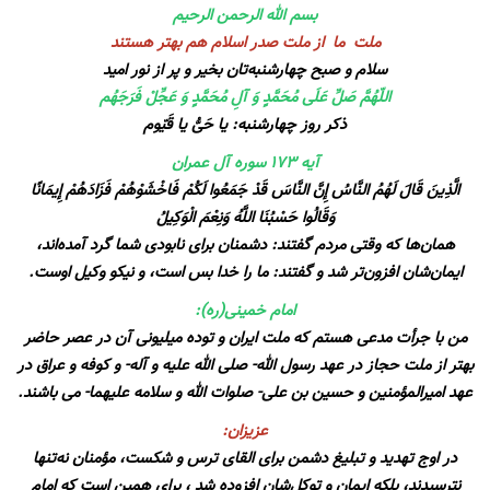
بسم الله الرحمن الرحیم
ملت ما از ملت صدر اسلام هم بهتر هستند
سلام و صبح چهارشنبه‌تان بخیر و پر از نور امید
اللّهُمَّ صَلِّ عَلَى مُحَمَّدٍ وَ آلِ مُحَمَّدٍ وَ عَجِّلْ فَرَجَهُم
ذکر روز چهارشنبه: یا حَیُّ یا قَیّوم
آیه 173 سوره آل عمران
الَّذِينَ قَالَ لَهُمُ النَّاسُ إِنَّ النَّاسَ قَدْ جَمَعُوا لَكُمْ فَاخْشَوْهُمْ فَزَادَهُمْ إِيمَانًا
وَقَالُوا حَسْبُنَا اللَّهُ وَنِعْمَ الْوَكِيلُ
همان‌ها که وقتی مردم گفتند: دشمنان برای نابودی شما گرد آمده‌اند،
ایمان‌شان افزون‌تر شد و گفتند: ما را خدا بس است، و نیکو وکیل اوست.
امام خمینی(ره):
من با جرأت مدعى هستم که ملت ایران و توده میلیونى آن در عصر حاضر
بهتر از ملت حجاز در عهد رسول الله- صلى الله علیه و آله- و کوفه و عراق در
عهد امیرالمؤمنین و حسین بن على- صلوات الله و سلامه علیهما- مى باشند.
عزیزان:
در اوج تهدید و تبلیغ دشمن برای القای ترس و شکست، مؤمنان نه‌تنها
نترسیدند، بلکه ایمان و توکل‌شان افزوده شد ، برای همین است که امام