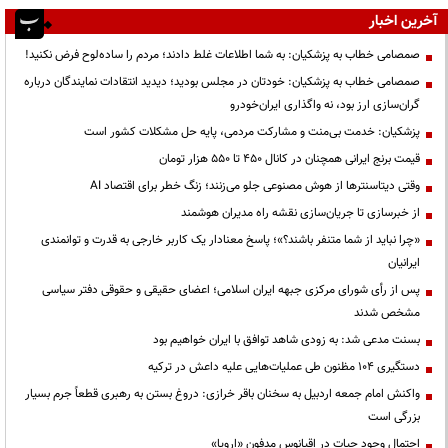
آخرین اخبار
صمصامی خطاب به پزشکیان: به شما اطلاعات غلط دادند؛ مردم را ساده‌لوح فرض نکنید!
صمصامی خطاب به پزشکیان: خودتان در مجلس بودید؛ دیدید انتقادات نمایندگان درباره
گران‌سازی ارز بود، نه واگذاری ایران‌خودرو
پزشکیان: خدمت بی‌منت و مشارکت مردمی، پایه حل مشکلات کشور است
قیمت‌ برنج ایرانی همچنان در کانال ۴۵۰ تا ۵۵۰ هزار تومان
وقتی دیتاسنترها از هوش مصنوعی جلو می‌زنند؛ زنگ خطر برای اقتصاد AI
از خبرسازی تا جریان‌سازی نقشه راه مدیران هوشمند
«چرا نباید از شما متنفر باشند؟»؛ پاسخ معنادار یک کاربر خارجی به قدرت و توانمندی
ایرانیان
پس از رأی شورای مرکزی جبهه ایران اسلامی؛ اعضای حقیقی و حقوقی دفتر سیاسی
مشخص شدند
بسنت مدعی شد: به زودی شاهد توافق با ایران خواهیم بود
دستگیری ۱۰۴ مظنون طی عملیات‌هایی علیه داعش در ترکیه
واکنش امام جمعه اردبیل به سخنان باقر خرازی: دروغ بستن به رهبری قطعاً جرم بسیار
بزرگی است
احتمال وجود حیات در اقیانوس مدفون «اروپا»