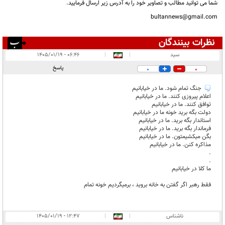
شما می توانید مطالب و تصاویر خود را به آدرس زیر ارسال فرمایید.
bultannews@gmail.com
نظرات بینندگان
انتشار یافته:
۲
سید
|
|
۰۶:۴۶ - ۱۴۰۵/۰۱/۱۹
در انتظار بررسی:
پاسخ
0
0
غیر قابل انتشار:
جنگ تمام شود. ما در خیابانیم
اعلام پیروزی کنند. ما در خیابانیم
توافق کنند. ما در خیابانیم
دولت بگه برید خونه ما در خیابانیم
استاندار بگه برید. ما در خیابانیم
فرماندار بگه برید. ما در خیابانیم
بگن میکشیمتون. ما در خیابانیم
مذاکره کنن. ما در خیابانیم
.
.
ما کلا در خیابانیم
فقط رهبر اگر گفتن به خانه بروید ، برمیگردیم خونه تمام
ناشناس
|
|
۱۲:۴۷ - ۱۴۰۵/۰۱/۱۹