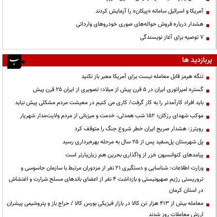
آمریکا و اسرائیل سامانه «پیکان» را آزمایش کردند
هشدار درباره فروش حواله‌های صوری خودروهای وارداتی
۷ توصیه برای آغاز نویسندگی
پربازدید ها
تنگه هرمز قابل معامله نیست برای آمریکا معبر باز نکنید
گستره امپراتوری ایران در ۵ قرن پیش از میلاد؛ تصویری از ایران ۲۵ قرن پیش
باید افراد کارآمدتر را به کار گرفت/ کاری می کنیم در معیشت مردم مشکلی پیش نیاید
موکب شهدای رزکان؛ ۱۵۲ شب همدلی، خدمت و میزبانی از مردم ولایت‌مدار شهریار
رویترز: هشدار صریح ایران خطر شروع جنگ را متوقف کرد
پل شهرستان پل‌سفید پس از ۲۵ سال به مرحله بهره‌برداری رسید
پیامدهای کنوانسیون خزر از واگذاری بحرین هم زیان‌بارتر است
وزارت اطلاعات: شناسایی و دستگیری ۲۱ نفر از مزدوران مرتبط با سازمان جاسوسی و
تروریستی رژیم صهیونیستی و بازداشت ۴ نفر از اعضای باندهای مسلح شرارت و اغتشاش
در استان کرمان
معامله بیش از ۴۱۳ هزار تن کالا در بازار فیزیکی بورس کالا / حراج باز و پتروشیمی پیشران
ارزش معاملات روز شدند