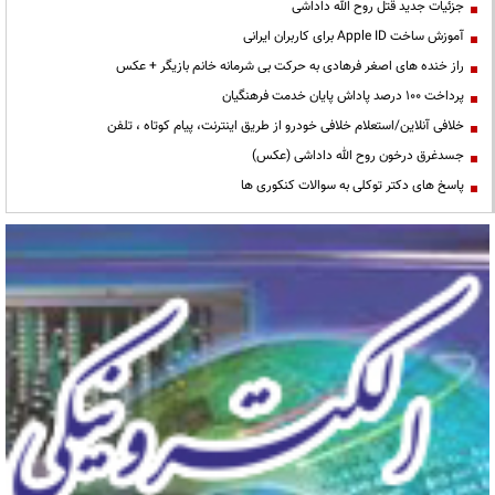
جزئیات جدید قتل روح الله داداشی
آموزش ساخت Apple ID برای کاربران ایرانی
راز خنده های اصغر فرهادی به حرکت بی شرمانه خانم بازیگر + عکس
پرداخت ۱۰۰ درصد پاداش پایان خدمت فرهنگیان
خلافی آنلاین/استعلام خلافی خودرو از طریق اینترنت، پیام کوتاه ، تلفن
جسدغرق درخون روح الله داداشی (عکس)
پاسخ های دکتر توکلی به سوالات کنکوری ها