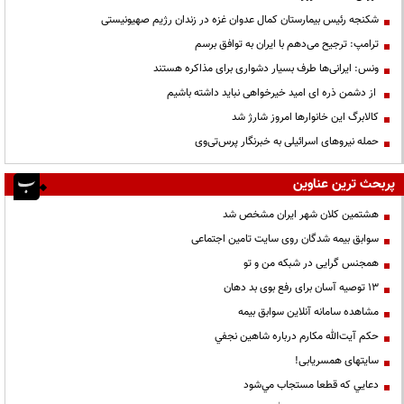
شکنجه رئیس بیمارستان کمال عدوان غزه در زندان رژیم صهیونیستی
ترامپ: ترجیح می‌دهم با ایران به توافق برسم
ونس: ایرانی‌ها طرف بسیار دشواری برای مذاکره هستند
از دشمن ذره ای امید خیرخواهی نباید داشته باشیم
کالابرگ این خانوارها امروز شارژ شد
حمله نیروهای اسرائیلی به خبرنگار پرس‌تی‌وی
پربحث ترین عناوین
هشتمین کلان شهر ایران مشخص شد
سوابق بیمه شدگان روی سایت تامین اجتماعی
همجنس گرایی در شبکه من و تو
13 توصیه آسان برای رفع بوی بد دهان
مشاهده سامانه آنلاين سوابق بیمه
حكم آيت‌الله مكارم درباره شاهين نجفي
سایتهای همسریابی!
دعايي كه قطعا مستجاب مي‌شود