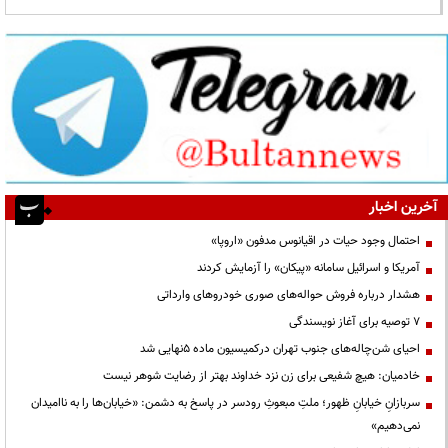
آخرین اخبار
احتمال وجود حیات در اقیانوس مدفون «اروپا»
آمریکا و اسرائیل سامانه «پیکان» را آزمایش کردند
هشدار درباره فروش حواله‌های صوری خودروهای وارداتی
۷ توصیه برای آغاز نویسندگی
احیای شن‌چاله‌های جنوب تهران درکمیسیون ماده ۵نهایی شد
خادمیان: هیچ شفیعی برای زن نزد خداوند بهتر از رضایت شوهر نیست
سربازانِ خیابانِ ظهور؛ ملتِ مبعوثِ رودسر در پاسخ به دشمن: «خیابان‌ها را به ناامیدان
نمی‌دهیم»