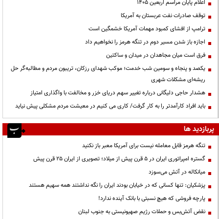
اعلام پایان مراسم اربعین ۱۴۰۵
توقف صادرات نفت عربستان به آمریکا
ترامپ از افشای کمبود مهمات آمریکا خشمگین است
اجازه باز شدن مسیر دوم در تنگه هرمز را نخواهیم داد
فرق است میان مجاهدان در میدان و ساکتین
یکصد و پنجاه و سومین شب خدمت؛ موکب شهدای رزکان، تریبون مردم و مطالبه‌گر حل
ریشه‌ای مشکلات شهری
هشدار حاجی دلیگانی درباره تغییر سهم دریای خزر و مخالفت با واگذاری امتیاز
باید افراد کارآمدتر را به کار گرفت/ کاری می کنیم در معیشت مردم مشکلی پیش نیاید
پربازدید ها
تنگه هرمز قابل معامله نیست برای آمریکا معبر باز نکنید
گستره امپراتوری ایران در ۵ قرن پیش از میلاد؛ تصویری از ایران ۲۵ قرن پیش
میانکاله در آتش می‌سوزد
پزشکیان: تنها کسانی که در خیابان بودند ایران را نگه نداشتند همه سهیم هستند
پارچه فروشی که هیچ نسبتی با بانک آینده ندارد!
نقض آتش‌بس و حملات رژیم صهیونیستی به جنوب لبنان