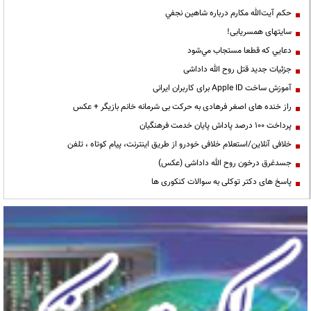
حكم آيت‌الله مكارم درباره شاهين نجفي
سایتهای همسریابی!
دعايي كه قطعا مستجاب مي‌شود
جزئیات جدید قتل روح الله داداشی
آموزش ساخت Apple ID برای کاربران ایرانی
راز خنده های اصغر فرهادی به حرکت بی شرمانه خانم بازیگر + عکس
پرداخت ۱۰۰ درصد پاداش پایان خدمت فرهنگیان
خلافی آنلاین/استعلام خلافی خودرو از طریق اینترنت، پیام کوتاه ، تلفن
جسدغرق درخون روح الله داداشی (عکس)
پاسخ های دکتر توکلی به سوالات کنکوری ها