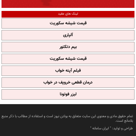
لینک های مفید
قیمت شیشه سکوریت
آلپاری
بیم دتکتور
قیمت شیشه سکوریت
فیلم آپنه خواب
درمان قطعی خروپف در خواب
لیزر فوتونا
تمام حقوق مادی و معنوی این سایت متعلق به بولتن نیوز است و استفاده از مطالب با ذکر منبع
بلامانع است.
طراحی و تولید: "
ایران سامانه
"