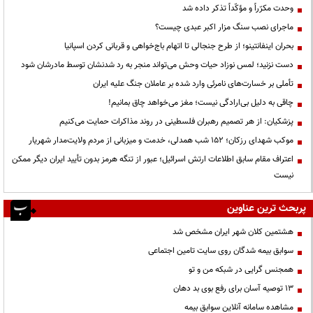
وحدت مکرّراً و مؤکّداً تذکر داده شد
ماجرای نصب سنگ مزار اکبر عبدی چیست؟
بحران اینفانتینو؛ از طرح جنجالی تا اتهام باج‌خواهی و قربانی کردن اسپانیا
دست نزنید؛ لمس نوزاد حیات وحش می‌تواند منجر به رد شدنشان توسط مادرشان شود
تأملی بر خسارت‌های نامرئی وارد شده بر عاملان جنگ علیه ایران
چاقی به دلیل بی‌ارادگی نیست؛ مغز می‌خواهد چاق بمانیم!
پزشکیان: از هر تصمیم رهبران فلسطینی در روند مذاکرات حمایت می‌کنیم
موکب شهدای رزکان؛ ۱۵۲ شب همدلی، خدمت و میزبانی از مردم ولایت‌مدار شهریار
اعتراف مقام سابق اطلاعات ارتش اسرائیل؛ عبور از تنگه هرمز بدون تأیید ایران دیگر ممکن
نیست
پربحث ترین عناوین
هشتمین کلان شهر ایران مشخص شد
سوابق بیمه شدگان روی سایت تامین اجتماعی
همجنس گرایی در شبکه من و تو
13 توصیه آسان برای رفع بوی بد دهان
مشاهده سامانه آنلاين سوابق بیمه