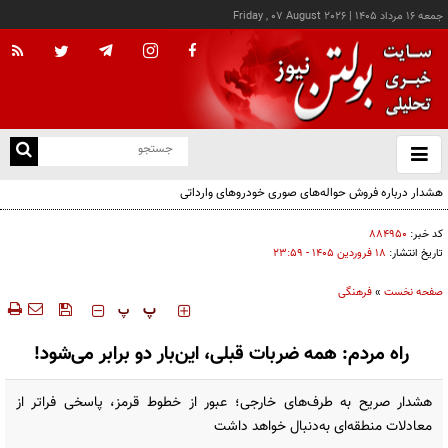
جمعه ۱۶ مرداد ۱۴۰۵
|
Friday , 07 August 2026
از
و
ته
هشدار درباره فروش حواله‌های صوری خودروهای وارداتی
ن
نو
کد خبر:
۸۸۴۹۵۰
تاریخ انتشار:
۱۸ فروردين ۱۴۰۵ - ۲۳:۵۹
صفحه نخست
»
فرهنگی
‍‍‍ پ
پ
راه مردم: همه ضربات قبلی، این‌بار دو برابر می‌شود!
هشدار صریح به طرف‌های خارجی؛ عبور از خطوط قرمز، پاسخی فراتر از
معادلات منطقه‌ای به‌دنبال خواهد داشت