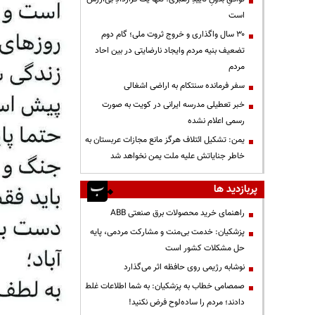
است
۳۰ سال واگذاری و خروج ثروت ملی؛ گام دوم
تضعیف بنیه مردم وایجاد نارضایتی در بین احاد
مردم
سفر فرمانده سنتکام به اراضی اشغالی
خبر تعطیلی مدرسه ایرانی در کویت به صورت
رسمی اعلام نشده
یمن: تشکیل ائتلاف هرگز مانع مجازات عربستان به
خاطر جنایاتش علیه ملت یمن نخواهد شد
پربازدید ها
راهنمای خرید محصولات برق صنعتی ABB
پزشکیان: خدمت بی‌منت و مشارکت مردمی، پایه
حل مشکلات کشور است
نوشابه رژیمی روی حافظه اثر می‌گذارد
صمصامی خطاب به پزشکیان: به شما اطلاعات غلط
دادند؛ مردم را ساده‌لوح فرض نکنید!