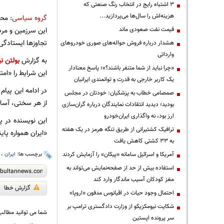
3 اشتباه رایج در انتخاب رنگ صنعتی که
هزینه‌اش را سال‌ها می‌پردازید...
گروه سیاسی
: محم
قیمت نفت صعودی ماند
این سرزمین و مردم
تجاوزها ایستادگی
هشدار درباره فروش حواله‌های صوری خودروهای
وارداتی
به گزارش
بولتن نی
«چرا نباید از شما متنفر باشند؟»؛ پاسخ معنادار
این شرایط را «امت
یک کاربر خارجی به قدرت و توانمندی ایرانیان
در ادامه این پیا
صمصامی خطاب به پزشکیان: خودتان در مجلس
از هر سختی، آسانی 
بودید؛ دیدید انتقادات نمایندگان درباره گران‌سازی
ارز بود، نه واگذاری ایران‌خودرو
این نویسنده در پا
ترافیک کشتیرانی از طریق تنگه هرمز در یک هفته
«ایران همواره پای
به ۳۳ کشتی کاهش یافت
آمریکا و اسرائیل سامانه «پیکان» را آزمایش کردند
برچسب ها:
ایران
،
استفاده بیش از حد از صفحه‌نمایش می‌تواند به
مغز کودکان آسیب ماندگار وارد کند
گزارش خطا
احتمال وجود حیات در اقیانوس مدفون «اروپا»
شکایت نیومکزیکو از وزارت دادگستری ترامپ بر
شما می توانید مطالب 
سر پرونده اپستین