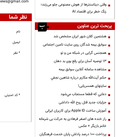
nnews@gmail.com
وقتی دیتاسنترها از هوش مصنوعی جلو می‌زنند؛
زنگ خطر برای اقتصاد AI
نظر شما
پربحث ترین عناوین
نام
هشتمین کلان شهر ایران مشخص شد
ایمیل
سوابق بیمه شدگان روی سایت تامین اجتماعی
همجنس گرایی در شبکه من و تو
* نظر
13 توصیه آسان برای رفع بوی بد دهان
مشاهده سامانه آنلاين سوابق بیمه
حكم آيت‌الله مكارم درباره شاهين نجفي
سایتهای همسریابی!
دعايي كه قطعا مستجاب مي‌شود
* کد امنیتی
جزئیات جدید قتل روح الله داداشی
آموزش ساخت Apple ID برای کاربران ایرانی
راز خنده های اصغر فرهادی به حرکت بی شرمانه
خانم بازیگر + عکس
پرداخت ۱۰۰ درصد پاداش پایان خدمت فرهنگیان