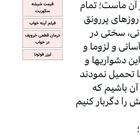
قیمت شیشه
سکوریت
فیلم آپنه خواب
درمان قطعی خروپف
در خواب
لیزر فوتونا