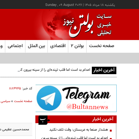
يکشنبه ۱۸ مرداد ۱۴۰۵
|
Sunday , 09 August 2026
صفحه نخست
بولتن ۲
اقتصادی
بین الملل
اجتماعی
ور
آخرین اخبار
اعدام بد است اما قلب تپنده‌ای را از سینه بیرون کشیدن نه!
کد خبر:
۸۸۴۹۴۵
صفحه نخست
»
سیاسی
آخرین اخبار
محمدحسین عظیمی در پی
هشدار صنعا به عربستان: وقت تلف نکنید
اعدام بد است اما قلب تپنده‌ای را از سینه بیرون