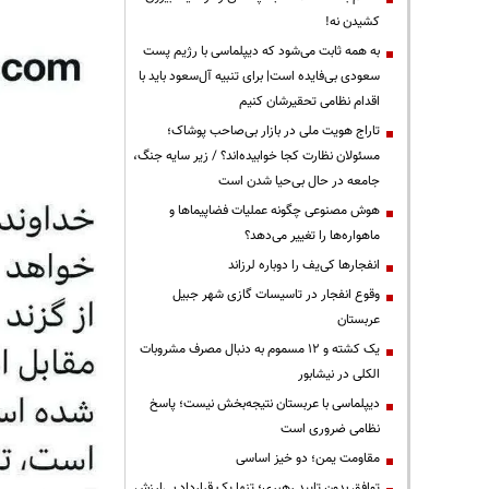
کشیدن نه!
به همه ثابت می‌شود که دیپلماسی با رژیم پست
سعودی بی‌فایده است| برای تنبیه آل‌سعود باید با
اقدام نظامی تحقیرشان کنیم
تاراج هویت ملی در بازار بی‌صاحب پوشاک؛
مسئولان نظارت کجا خوابیده‌اند؟ / زیر سایه جنگ،
جامعه در حال بی‌حیا شدن است
هوش مصنوعی چگونه عملیات فضاپیماها و
ماهواره‌ها را تغییر می‌دهد؟
انفجارها کی‌یف را دوباره لرزاند
وقوع انفجار در تاسیسات گازی شهر جبیل
عربستان
یک کشته و ۱۲ مسموم به دنبال مصرف مشروبات
الکلی در نیشابور
دیپلماسی با عربستان نتیجه‌بخش نیست؛ پاسخ
نظامی ضروری است
مقاومت یمن؛ دو خیز اساسی
توافقِ بدونِ تاییدِ رهبری؛ تنها یک قراردادِ بی‌ارزش