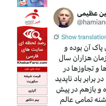
لینک های مفید
قیمت شیشه
سکوریت
آلپاری
بیم دتکتور