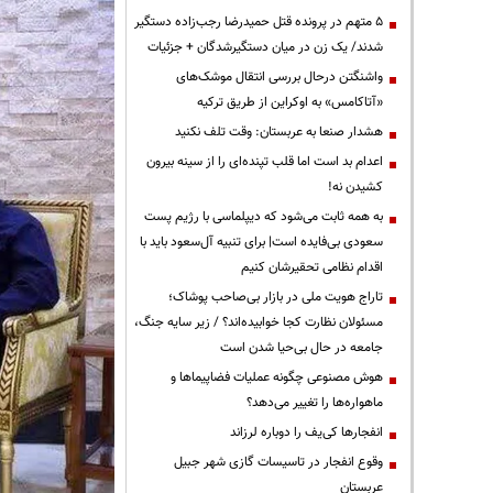
۵ متهم در پرونده قتل حمیدرضا رجب‌زاده دستگیر
شدند/ یک زن در میان دستگیرشدگان + جزئیات
واشنگتن درحال بررسی انتقال موشک‌های
«آتاکامس» به اوکراین از طریق ترکیه
هشدار صنعا به عربستان: وقت تلف نکنید
اعدام بد است اما قلب تپنده‌ای را از سینه بیرون
کشیدن نه!
به همه ثابت می‌شود که دیپلماسی با رژیم پست
سعودی بی‌فایده است| برای تنبیه آل‌سعود باید با
اقدام نظامی تحقیرشان کنیم
تاراج هویت ملی در بازار بی‌صاحب پوشاک؛
مسئولان نظارت کجا خوابیده‌اند؟ / زیر سایه جنگ،
جامعه در حال بی‌حیا شدن است
هوش مصنوعی چگونه عملیات فضاپیماها و
ماهواره‌ها را تغییر می‌دهد؟
انفجارها کی‌یف را دوباره لرزاند
وقوع انفجار در تاسیسات گازی شهر جبیل
عربستان