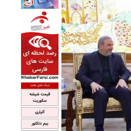
لینک های مفید
قیمت شیشه
سکوریت
آلپاری
بیم دتکتور