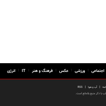
اجتماعی
|
ورزشی
|
عکس
|
فرهنگ و هنر
|
IT
|
انرژی
|
|
امه
آب و هوا
RSS
 با ذکر منبع بلامانع است.