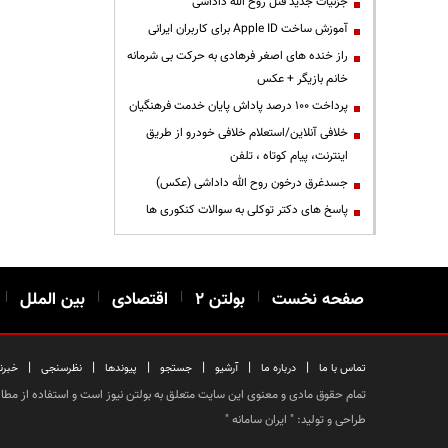
جزئیات جدید قتل روح الله داداشی
آموزش ساخت Apple ID برای کاربران ایرانی
راز خنده های اصغر فرهادی به حرکت بی شرمانه
خانم بازیگر + عکس
پرداخت ۱۰۰ درصد پاداش پایان خدمت فرهنگیان
خلافی آنلاین/استعلام خلافی خودرو از طریق
اینترنت، پیام کوتاه ، تلفن
جسدغرق درخون روح الله داداشی (عکس)
پاسخ های دکتر توکلی به سوالات کنکوری ها
صفحه نخست
|
بولتن ۲
|
اقتصادی
|
بین الملل
|
|
|
|
|
|
|
تماس با ما
درباره ما
آرشیو
جستجو
پیوندها
نظرسنجی
خبرن
تمام حقوق مادی و معنوی این سایت متعلق به بولتن نیوز است و استفاده از مطالب
طراحی و تولید: "
ایران سامانه
"