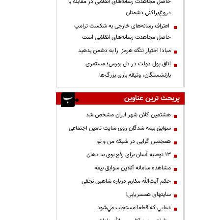
حاصل مجاهدت رسانه‌های انقلابی در مقابله با
دروغ‌پراکنی دشمنان
اعتراف رسانه‌های خارجی به شکست ترامپ
حاصل مجاهدت رسانه‌های انقلابی است
مبادا اختیار تنگه هرمز را به دشمن بدهید
اتاق پول دولت در دل بورس؛ مستمری
بازنشستگان، وثیقه بازی بزرگ‌ها
پربحث ترین عناوین
هشتمین کلان شهر ایران مشخص شد
سوابق بیمه شدگان روی سایت تامین اجتماعی
همجنس گرایی در شبکه من و تو
13 توصیه آسان برای رفع بوی بد دهان
مشاهده سامانه آنلاين سوابق بیمه
حكم آيت‌الله مكارم درباره شاهين نجفي
سایتهای همسریابی!
دعايي كه قطعا مستجاب مي‌شود