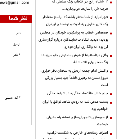
3 اشتباه رایج در انتخاب رنگ صنعتی که
nnews@gmail.com
هزینه‌اش را سال‌ها می‌پردازید...
«چرا نباید از شما متنفر باشند؟»؛ پاسخ معنادار
نظر شما
یک کاربر خارجی به قدرت و توانمندی ایرانیان
صمصامی خطاب به پزشکیان: خودتان در مجلس
نام
بودید؛ دیدید انتقادات نمایندگان درباره گران‌سازی
ایمیل
ارز بود، نه واگذاری ایران‌خودرو
وقتی دیتاسنترها از هوش مصنوعی جلو می‌زنند؛
* نظر
زنگ خطر برای اقتصاد AI
واکنش امام جمعه اردبیل به سخنان باقر خرازی:
دروغ بستن به رهبری قطعاً جرم بسیار بزرگی
است
جای خالی «اقتصاد جنگی» در شرایط جنگی
* کد امنیتی
بسنت مدعی شد: به زودی شاهد توافق با ایران
خواهیم بود
از خبرسازی تا جریان‌سازی نقشه راه مدیران
هوشمند
اعتراف رسانه‌های خارجی به شکست ترامپ؛