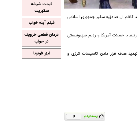
قیمت شیشه
سکوریت
حمد کاظم آل صادق» سفیر جمهوری اسلامی
فیلم آپنه خواب
درمان قطعی خروپف
رتبط با حملات آمریکا و رژیم صهیونیستی
در خواب
لیزر فوتونا
هدید هدف قرار دادن تاسیسات انرژی و
پسندیدم
0