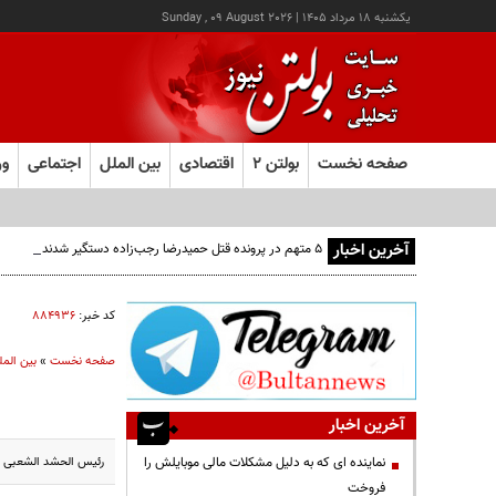
يکشنبه ۱۸ مرداد ۱۴۰۵
|
Sunday , 09 August 2026
صفحه نخست
بولتن ۲
اقتصادی
بین الملل
اجتماعی
ور
آخرین اخبار
۵ متهم در پرونده قتل حمیدرضا رجب‌زاده دستگیر شدند/ یک زن در میان دستگیرشدگان + جزئیات
کد خبر:
۸۸۴۹۳۶
صفحه نخست
»
بین المل
آخرین اخبار
رئیس الحشد الشعبی عر
نماینده ای که به دلیل مشکلات مالی موبایلش را
فروخت