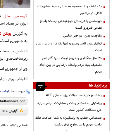
یک کشته و ۱۲ مسموم به دنبال مصرف مشروبات
الکلی در نیشابور
گروه بین الملل
: 
دیپلماسی با عربستان نتیجه‌بخش نیست؛ پاسخ
ایران در بغداد است
نظامی ضروری است
به گزارش
بولتن نی
مقاومت یمن؛ دو خیز اساسی
به جمهوری اسلامی 
توافقِ بدونِ تاییدِ رهبری؛ تنها یک قراردادِ بی‌ارزش
است
الفیاض بر حمایت
زیرساخت‌های ایرا
۳۰ سال واگذاری و خروج ثروت ملی؛ گام دوم
تضعیف بنیه مردم وایجاد نارضایتی در بین احاد
وی از جمهوری اسل
مردم
الفیاض پیش از این
پربازدید ها
برچسب ها:
توقف حم
راهنمای خرید محصولات برق صنعتی ABB
پزشکیان: خدمت بی‌منت و مشارکت مردمی، پایه
حل مشکلات کشور است
گزارش خطا
صمصامی خطاب به پزشکیان: به شما اطلاعات غلط
دادند؛ مردم را ساده‌لوح فرض نکنید!
شما می توانید مطالب 