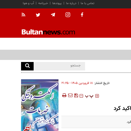
تماس با ما
|
درباره ما
|
پیوندها
|
خبرنامه
|
آب و هوا
تاریخ انتشار:
۱۸ فروردين ۱۴۰۵ - ۲۱:۲۵
‍‍‍ پ
پ
کید کرد
رد.