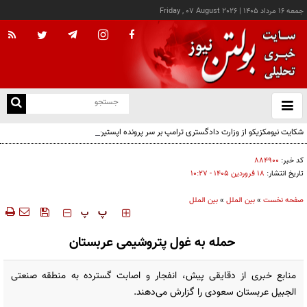
جمعه ۱۶ مرداد ۱۴۰۵
|
Friday , 07 August 2026
از
و
ته
شکایت نیومکزیکو از وزارت دادگستری ترامپ بر سر پرونده اپستین
ن
نو
کد خبر:
۸۸۴۹۰۰
تاریخ انتشار:
۱۸ فروردين ۱۴۰۵ - ۱۰:۲۷
صفحه نخست
»
بین الملل
»
بین الملل
‍‍‍ پ
پ
حمله به غول پتروشیمی عربستان
منابع خبری از دقایقی پیش، انفجار و اصابت گسترده به منطقه صنعتی
الجبیل عربستان سعودی را گزارش می‌دهند.