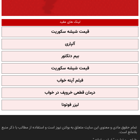
لینک های مفید
قیمت شیشه سکوریت
آلپاری
بیم دتکتور
قیمت شیشه سکوریت
فیلم آپنه خواب
درمان قطعی خروپف در خواب
لیزر فوتونا
تمام حقوق مادی و معنوی این سایت متعلق به بولتن نیوز است و استفاده از مطالب با ذکر منبع
بلامانع است.
طراحی و تولید: "
ایران سامانه
"