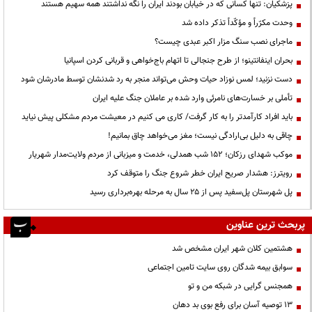
پزشکیان: تنها کسانی که در خیابان بودند ایران را نگه نداشتند همه سهیم هستند
وحدت مکرّراً و مؤکّداً تذکر داده شد
ماجرای نصب سنگ مزار اکبر عبدی چیست؟
بحران اینفانتینو؛ از طرح جنجالی تا اتهام باج‌خواهی و قربانی کردن اسپانیا
دست نزنید؛ لمس نوزاد حیات وحش می‌تواند منجر به رد شدنشان توسط مادرشان شود
تأملی بر خسارت‌های نامرئی وارد شده بر عاملان جنگ علیه ایران
باید افراد کارآمدتر را به کار گرفت/ کاری می کنیم در معیشت مردم مشکلی پیش نیاید
چاقی به دلیل بی‌ارادگی نیست؛ مغز می‌خواهد چاق بمانیم!
موکب شهدای رزکان؛ ۱۵۲ شب همدلی، خدمت و میزبانی از مردم ولایت‌مدار شهریار
رویترز: هشدار صریح ایران خطر شروع جنگ را متوقف کرد
پل شهرستان پل‌سفید پس از ۲۵ سال به مرحله بهره‌برداری رسید
پربحث ترین عناوین
هشتمین کلان شهر ایران مشخص شد
سوابق بیمه شدگان روی سایت تامین اجتماعی
همجنس گرایی در شبکه من و تو
13 توصیه آسان برای رفع بوی بد دهان