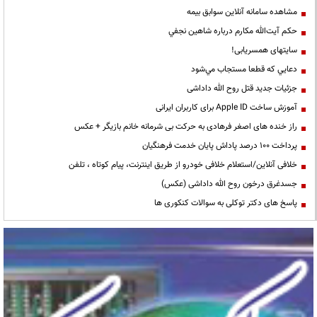
مشاهده سامانه آنلاين سوابق بیمه
حكم آيت‌الله مكارم درباره شاهين نجفي
سایتهای همسریابی!
دعايي كه قطعا مستجاب مي‌شود
جزئیات جدید قتل روح الله داداشی
آموزش ساخت Apple ID برای کاربران ایرانی
راز خنده های اصغر فرهادی به حرکت بی شرمانه خانم بازیگر + عکس
پرداخت ۱۰۰ درصد پاداش پایان خدمت فرهنگیان
خلافی آنلاین/استعلام خلافی خودرو از طریق اینترنت، پیام کوتاه ، تلفن
جسدغرق درخون روح الله داداشی (عکس)
پاسخ های دکتر توکلی به سوالات کنکوری ها