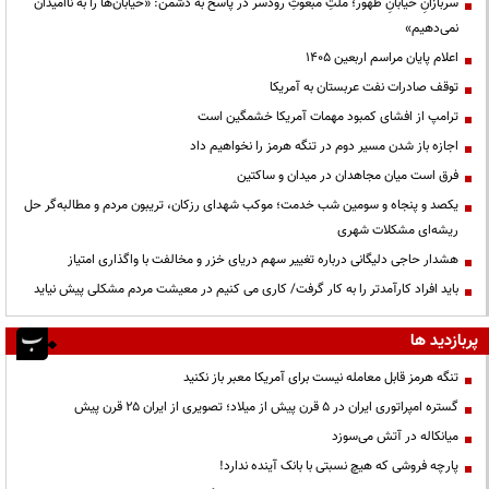
سربازانِ خیابانِ ظهور؛ ملتِ مبعوثِ رودسر در پاسخ به دشمن: «خیابان‌ها را به ناامیدان
نمی‌دهیم»
اعلام پایان مراسم اربعین ۱۴۰۵
توقف صادرات نفت عربستان به آمریکا
ترامپ از افشای کمبود مهمات آمریکا خشمگین است
اجازه باز شدن مسیر دوم در تنگه هرمز را نخواهیم داد
فرق است میان مجاهدان در میدان و ساکتین
یکصد و پنجاه و سومین شب خدمت؛ موکب شهدای رزکان، تریبون مردم و مطالبه‌گر حل
ریشه‌ای مشکلات شهری
هشدار حاجی دلیگانی درباره تغییر سهم دریای خزر و مخالفت با واگذاری امتیاز
باید افراد کارآمدتر را به کار گرفت/ کاری می کنیم در معیشت مردم مشکلی پیش نیاید
پربازدید ها
تنگه هرمز قابل معامله نیست برای آمریکا معبر باز نکنید
گستره امپراتوری ایران در ۵ قرن پیش از میلاد؛ تصویری از ایران ۲۵ قرن پیش
میانکاله در آتش می‌سوزد
پارچه فروشی که هیچ نسبتی با بانک آینده ندارد!