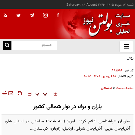
شنبه ۱۷ مرداد ۱۴۰۵
|
Saturday , 08 August 2026
از
و
ته
پزشکیان: خدمت بی‌منت و مشارکت مردمی، پایه حل مشکلات کشور است
ن
نو
کد خبر:
۸۸۴۸۹۹
تاریخ انتشار:
۱۸ فروردين ۱۴۰۵ - ۱۰:۲۵
صفحه نخست
»
اجتماعی
‍‍‍ پ
پ
باران و برف در نوار شمالی کشور
سازمان هواشناسی اعلام کرد: امروز (سه شنبه) مناطقی در استان های
آذربایجان غربی، آذربایجان شرقی، اردبیل، زنجان، کردستان...