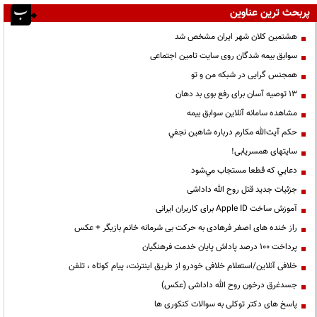
پربحث ترین عناوین
هشتمین کلان شهر ایران مشخص شد
سوابق بیمه شدگان روی سایت تامین اجتماعی
همجنس گرایی در شبکه من و تو
13 توصیه آسان برای رفع بوی بد دهان
مشاهده سامانه آنلاين سوابق بیمه
حكم آيت‌الله مكارم درباره شاهين نجفي
سایتهای همسریابی!
دعايي كه قطعا مستجاب مي‌شود
جزئیات جدید قتل روح الله داداشی
آموزش ساخت Apple ID برای کاربران ایرانی
راز خنده های اصغر فرهادی به حرکت بی شرمانه خانم بازیگر + عکس
پرداخت ۱۰۰ درصد پاداش پایان خدمت فرهنگیان
خلافی آنلاین/استعلام خلافی خودرو از طریق اینترنت، پیام کوتاه ، تلفن
جسدغرق درخون روح الله داداشی (عکس)
پاسخ های دکتر توکلی به سوالات کنکوری ها