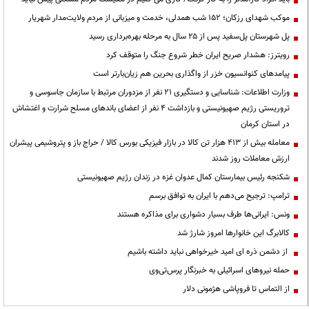
موکب شهدای رزکان؛ ۱۵۲ شب همدلی، خدمت و میزبانی از مردم ولایت‌مدار شهریار
پل شهرستان پل‌سفید پس از ۲۵ سال به مرحله بهره‌برداری رسید
رویترز: هشدار صریح ایران خطر شروع جنگ را متوقف کرد
پیامدهای کنوانسیون خزر از واگذاری بحرین هم زیان‌بارتر است
وزارت اطلاعات: شناسایی و دستگیری ۲۱ نفر از مزدوران مرتبط با سازمان جاسوسی و
تروریستی رژیم صهیونیستی و بازداشت ۴ نفر از اعضای باندهای مسلح شرارت و اغتشاش
در استان کرمان
معامله بیش از ۴۱۳ هزار تن کالا در بازار فیزیکی بورس کالا / حراج باز و پتروشیمی پیشران
ارزش معاملات روز شدند
شکنجه رئیس بیمارستان کمال عدوان غزه در زندان رژیم صهیونیستی
ترامپ: ترجیح می‌دهم با ایران به توافق برسم
ونس: ایرانی‌ها طرف بسیار دشواری برای مذاکره هستند
کالابرگ این خانوارها امروز شارژ شد
از دشمن ذره ای امید خیرخواهی نباید داشته باشیم
حمله نیروهای اسرائیلی به خبرنگار پرس‌تی‌وی
از التماس تا فروپاشی هژمونی دلار