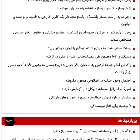
از خبرسازی تا جریان‌سازی نقشه راه مدیران هوشمند
«چرا نباید از شما متنفر باشند؟»؛ پاسخ معنادار یک کاربر خارجی به قدرت و توانمندی
ایرانیان
پس از رأی شورای مرکزی جبهه ایران اسلامی؛ اعضای حقیقی و حقوقی دفتر سیاسی
مشخص شدند
بسنت مدعی شد: به زودی شاهد توافق با ایران خواهیم بود
دستگیری ۱۰۴ مظنون طی عملیات‌هایی علیه داعش در ترکیه
واکنش امام جمعه اردبیل به سخنان باقر خرازی: دروغ بستن به رهبری قطعاً جرم بسیار
بزرگی است
احتمال وجود حیات در اقیانوس مدفون «اروپا»
آمریکا و اسرائیل سامانه «پیکان» را آزمایش کردند
هشدار درباره فروش حواله‌های صوری خودروهای وارداتی
۷ توصیه برای آغاز نویسندگی
پربازدید ها
تنگه هرمز قابل معامله نیست برای آمریکا معبر باز نکنید
باید افراد کارآمدتر را به کار گرفت/ کاری می کنیم در معیشت مردم مشکلی پیش نیاید