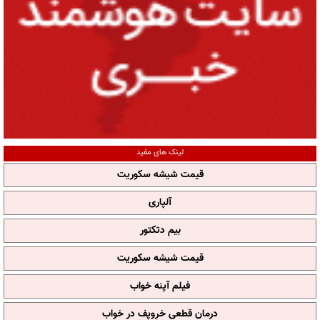
لینک های مفید
قیمت شیشه سکوریت
آلپاری
بیم دتکتور
قیمت شیشه سکوریت
فیلم آپنه خواب
درمان قطعی خروپف در خواب