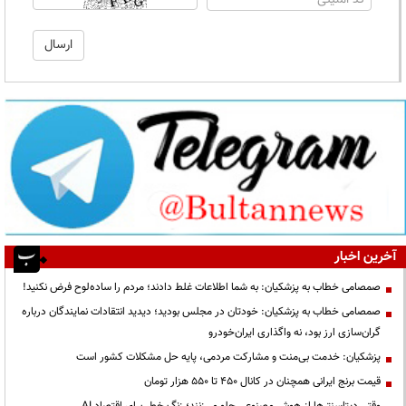
آخرین اخبار
صمصامی خطاب به پزشکیان: به شما اطلاعات غلط دادند؛ مردم را ساده‌لوح فرض نکنید!
صمصامی خطاب به پزشکیان: خودتان در مجلس بودید؛ دیدید انتقادات نمایندگان درباره
گران‌سازی ارز بود، نه واگذاری ایران‌خودرو
پزشکیان: خدمت بی‌منت و مشارکت مردمی، پایه حل مشکلات کشور است
قیمت‌ برنج ایرانی همچنان در کانال ۴۵۰ تا ۵۵۰ هزار تومان
وقتی دیتاسنترها از هوش مصنوعی جلو می‌زنند؛ زنگ خطر برای اقتصاد AI