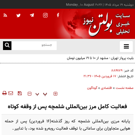
دوشنبه ۱۹ مرداد ۱۴۰۵
|
Monday , 10 August 2026
از
و
ته
بلیت پرواز تهران - مشهد از ۱۰ تا ۱۹ میلیون تومان
ن
نو
کد خبر:
۸۸۴۸۷۹
تاریخ انتشار:
۱۷ فروردين ۱۴۰۵ - ۲۱:۳۶
صفحه نخست
»
اقتصادی
»
گوناگون
‍‍‍ پ
پ
فعالیت کامل مرز بین‌المللی شلمچه پس از وقفه کوتاه
پایانه مرزی بین‌المللی شلمچه که روز گذشته(۱۶ فروردین) پس از حمله
هوایی متجاوزان برای ساعاتی با توقف فعالیت روبه‌رو شده بود، با تدابیر..