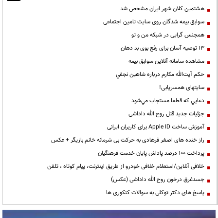
هشتمین کلان شهر ایران مشخص شد
سوابق بیمه شدگان روی سایت تامین اجتماعی
همجنس گرایی در شبکه من و تو
13 توصیه آسان برای رفع بوی بد دهان
مشاهده سامانه آنلاين سوابق بیمه
حكم آيت‌الله مكارم درباره شاهين نجفي
سایتهای همسریابی!
دعايي كه قطعا مستجاب مي‌شود
جزئیات جدید قتل روح الله داداشی
آموزش ساخت Apple ID برای کاربران ایرانی
راز خنده های اصغر فرهادی به حرکت بی شرمانه خانم بازیگر + عکس
پرداخت ۱۰۰ درصد پاداش پایان خدمت فرهنگیان
خلافی آنلاین/استعلام خلافی خودرو از طریق اینترنت، پیام کوتاه ، تلفن
جسدغرق درخون روح الله داداشی (عکس)
پاسخ های دکتر توکلی به سوالات کنکوری ها