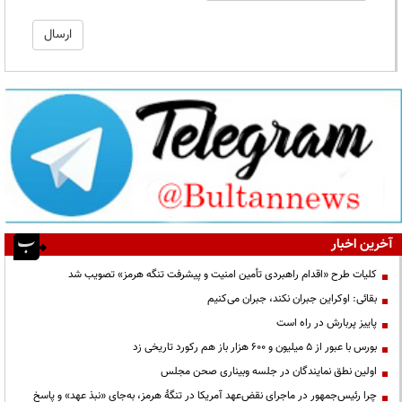
آخرین اخبار
کلیات طرح «اقدام راهبردی تأمین امنیت و پیشرفت تنگه هرمز» تصویب شد
بقائی: اوکراین جبران نکند، جبران می‌کنیم
پاییز پربارش در راه است
بورس با عبور از ۵ میلیون و ۶۰۰ هزار باز هم رکورد تاریخی زد
اولین نطق نمایندگان در جلسه وبیناری صحن مجلس
چرا رئیس‌جمهور در ماجرای نقض‌عهد آمریکا در تنگهٔ هرمز، به‌جای «نبذ عهد» و پاسخ