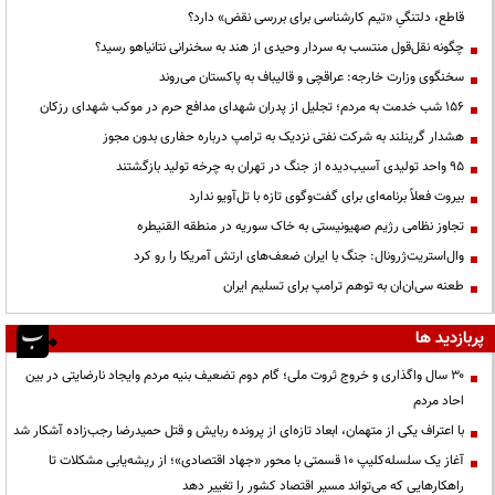
قاطع، دلتنگیِ «تیم کارشناسی برای بررسی نقض» دارد؟
چگونه نقل‌قول منتسب به سردار وحیدی از هند به سخنرانی نتانیاهو رسید؟
سخنگوی وزارت خارجه: عراقچی و قالیباف به پاکستان می‌روند
۱۵۶ شب خدمت به مردم؛ تجلیل از پدران شهدای مدافع حرم در موکب شهدای رزکان
هشدار گرینلند به شرکت نفتی نزدیک به ترامپ درباره حفاری بدون مجوز
95 واحد تولیدی آسیب‌دیده از جنگ در تهران به چرخه تولید بازگشتند
بیروت فعلاً برنامه‌ای برای گفت‌وگوی تازه با تل‌آویو ندارد
تجاوز نظامی رژیم صهیونیستی به خاک سوریه در منطقه القنیطره
وال‌استریت‌ژرونال: جنگ با ایران ضعف‌های ارتش آمریکا را رو کرد
طعنه سی‌ان‌ان به توهم ترامپ برای تسلیم ایران
پربازدید ها
۳۰ سال واگذاری و خروج ثروت ملی؛ گام دوم تضعیف بنیه مردم وایجاد نارضایتی در بین
احاد مردم
با اعتراف یکی از متهمان، ابعاد تازه‌ای از پرونده ربایش و قتل حمیدرضا رجب‌زاده آشکار شد
آغاز یک سلسله‌کلیپ ۱۰ قسمتی با محور «جهاد اقتصادی»؛ از ریشه‌یابی مشکلات تا
راهکارهایی که می‌تواند مسیر اقتصاد کشور را تغییر دهد