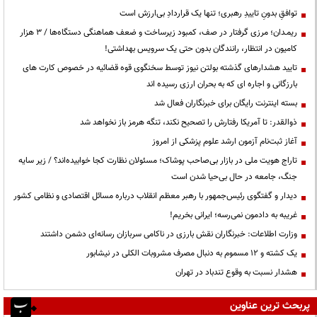
توافقِ بدونِ تاییدِ رهبری؛ تنها یک قراردادِ بی‌ارزش است
ریمـدان؛ مرزی گرفتار در صف، کمبود زیرساخت و ضعف هماهنگی دستگاه‌ها / ۳ هزار
کامیون در انتظار، رانندگان بدون حتی یک سرویس بهداشتی!
تایید هشدارهای گذشته بولتن نیوز توسط سخنگوی قوه قضائیه در خصوص کارت های
بارزگانی و اجاره ای که به بحران ارزی رسیده اند
بسته اینترنت رایگان برای خبرنگاران فعال شد
ذوالقدر: تا آمریکا رفتارش را تصحیح نکند، تنگه هرمز باز نخواهد شد
آغاز ثبت‌نام آزمون ارشد علوم پزشکی از امروز
تاراج هویت ملی در بازار بی‌صاحب پوشاک؛ مسئولان نظارت کجا خوابیده‌اند؟ / زیر سایه
جنگ، جامعه در حال بی‌حیا شدن است
دیدار و گفتگوی رئیس‌جمهور با رهبر معظم انقلاب درباره مسائل اقتصادی و نظامی کشور
غریبه به دادمون نمی‌رسه؛ ایرانی بخریم!
وزارت اطلاعات: خبرنگاران نقش بارزی در ناکامی سربازان رسانه‌ای دشمن داشتند
یک کشته و ۱۲ مسموم به دنبال مصرف مشروبات الکلی در نیشابور
هشدار نسبت به وقوع تندباد در تهران
پربحث ترین عناوین