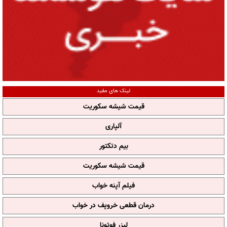
لینک های مفید
قیمت شیشه سکوریت
آلپاری
بیم دتکتور
قیمت شیشه سکوریت
فیلم آپنه خواب
درمان قطعی خروپف در خواب
لیزر فوتونا